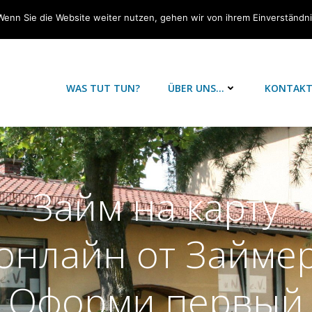
Wenn Sie die Website weiter nutzen, gehen wir von ihrem Einverständn
WAS TUT TUN?
ÜBER UNS…
KONTAK
Займ на карту
онлайн от Займе
Оформи первый