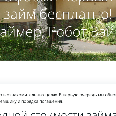
займ бесплатно!
аймер, Робот За
 в ознакомительных целях. В первую очередь мы обно
аемщику и порядка погашения.
лной стоимости займ