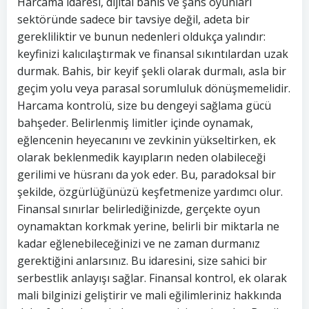
Harcama idaresi, dijital bahis ve şans oyunları
sektöründe sadece bir tavsiye değil, adeta bir
gerekliliktir ve bunun nedenleri oldukça yalındır:
keyfinizi kalıcılaştırmak ve finansal sıkıntılardan uzak
durmak. Bahis, bir keyif şekli olarak durmalı, asla bir
geçim yolu veya parasal sorumluluk dönüşmemelidir.
Harcama kontrolü, size bu dengeyi sağlama gücü
bahşeder. Belirlenmiş limitler içinde oynamak,
eğlencenin heyecanını ve zevkinin yükseltirken, ek
olarak beklenmedik kayıpların neden olabileceği
gerilimi ve hüsranı da yok eder. Bu, paradoksal bir
şekilde, özgürlüğünüzü keşfetmenize yardımcı olur.
Finansal sınırlar belirlediğinizde, gerçekte oyun
oynamaktan korkmak yerine, belirli bir miktarla ne
kadar eğlenebileceğinizi ve ne zaman durmanız
gerektiğini anlarsınız. Bu idaresini, size sahici bir
serbestlik anlayışı sağlar. Finansal kontrol, ek olarak
mali bilginizi geliştirir ve mali eğilimleriniz hakkında