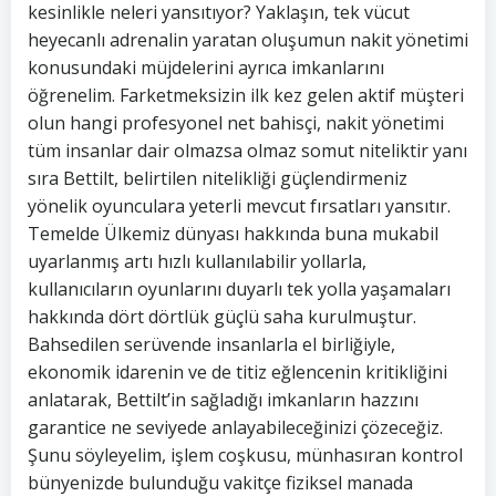
kesinlikle neleri yansıtıyor? Yaklaşın, tek vücut
heyecanlı adrenalin yaratan oluşumun nakit yönetimi
konusundaki müjdelerini ayrıca imkanlarını
öğrenelim. Farketmeksizin ilk kez gelen aktif müşteri
olun hangi profesyonel net bahisçi, nakit yönetimi
tüm insanlar dair olmazsa olmaz somut niteliktir yanı
sıra Bettilt, belirtilen nitelikliği güçlendirmeniz
yönelik oyunculara yeterli mevcut fırsatları yansıtır.
Temelde Ülkemiz dünyası hakkında buna mukabil
uyarlanmış artı hızlı kullanılabilir yollarla,
kullanıcıların oyunlarını duyarlı tek yolla yaşamaları
hakkında dört dörtlük güçlü saha kurulmuştur.
Bahsedilen serüvende insanlarla el birliğiyle,
ekonomik idarenin ve de titiz eğlencenin kritikliğini
anlatarak, Bettilt’in sağladığı imkanların hazzını
garantice ne seviyede anlayabileceğinizi çözeceğiz.
Şunu söyleyelim, işlem coşkusu, münhasıran kontrol
bünyenizde bulunduğu vakitçe fiziksel manada