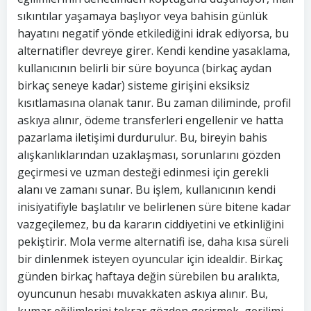
sıkıntılar yaşamaya başlıyor veya bahisin günlük
hayatını negatif yönde etkilediğini idrak ediyorsa, bu
alternatifler devreye girer. Kendi kendine yasaklama,
kullanıcının belirli bir süre boyunca (birkaç aydan
birkaç seneye kadar) sisteme girişini eksiksiz
kısıtlamasına olanak tanır. Bu zaman diliminde, profil
askıya alınır, ödeme transferleri engellenir ve hatta
pazarlama iletişimi durdurulur. Bu, bireyin bahis
alışkanlıklarından uzaklaşması, sorunlarını gözden
geçirmesi ve uzman desteği edinmesi için gerekli
alanı ve zamanı sunar. Bu işlem, kullanıcının kendi
inisiyatifiyle başlatılır ve belirlenen süre bitene kadar
vazgeçilemez, bu da kararın ciddiyetini ve etkinliğini
pekiştirir. Mola verme alternatifi ise, daha kısa süreli
bir dinlenmek isteyen oyuncular için idealdir. Birkaç
günden birkaç haftaya değin sürebilen bu aralıkta,
oyuncunun hesabı muvakkaten askıya alınır. Bu,
kumar eğilimlerini tekrar gözden geçirmek, gerilimi