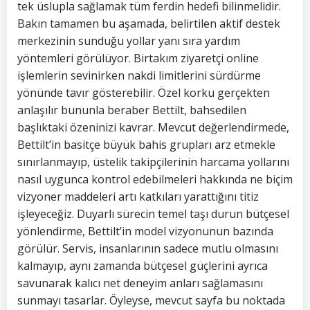
tek üslupla sağlamak tüm ferdin hedefi bilinmelidir.
Bakın tamamen bu aşamada, belirtilen aktif destek
merkezinin sunduğu yollar yanı sıra yardım
yöntemleri görülüyor. Birtakım ziyaretçi online
işlemlerin sevinirken nakdi limitlerini sürdürme
yönünde tavır gösterebilir. Özel korku gerçekten
anlaşılır bununla beraber Bettilt, bahsedilen
başlıktaki özeninizi kavrar. Mevcut değerlendirmede,
Bettilt’in basitçe büyük bahis grupları arz etmekle
sınırlanmayıp, üstelik takipçilerinin harcama yollarını
nasıl uygunca kontrol edebilmeleri hakkında ne biçim
vizyoner maddeleri artı katkıları yarattığını titiz
işleyeceğiz. Duyarlı sürecin temel taşı durun bütçesel
yönlendirme, Bettilt’in model vizyonunun bazında
görülür. Servis, insanlarının sadece mutlu olmasını
kalmayıp, aynı zamanda bütçesel güçlerini ayrıca
savunarak kalıcı net deneyim anları sağlamasını
sunmayı tasarlar. Öyleyse, mevcut sayfa bu noktada