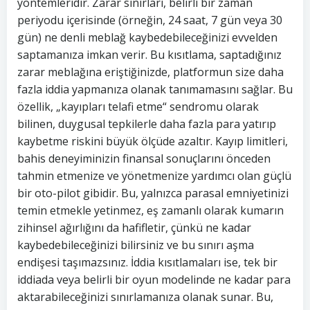
yöntemleridir. Zarar sınırları, belirli bir zaman
periyodu içerisinde (örneğin, 24 saat, 7 gün veya 30
gün) ne denli meblağ kaybedebileceğinizi evvelden
saptamanıza imkan verir. Bu kısıtlama, saptadığınız
zarar meblağına eriştiğinizde, platformun size daha
fazla iddia yapmanıza olanak tanımamasını sağlar. Bu
özellik, „kayıpları telafi etme“ sendromu olarak
bilinen, duygusal tepkilerle daha fazla para yatırıp
kaybetme riskini büyük ölçüde azaltır. Kayıp limitleri,
bahis deneyiminizin finansal sonuçlarını önceden
tahmin etmenize ve yönetmenize yardımcı olan güçlü
bir oto-pilot gibidir. Bu, yalnızca parasal emniyetinizi
temin etmekle yetinmez, eş zamanlı olarak kumarın
zihinsel ağırlığını da hafifletir, çünkü ne kadar
kaybedebileceğinizi bilirsiniz ve bu sınırı aşma
endişesi taşımazsınız. İddia kısıtlamaları ise, tek bir
iddiada veya belirli bir oyun modelinde ne kadar para
aktarabileceğinizi sınırlamanıza olanak sunar. Bu,