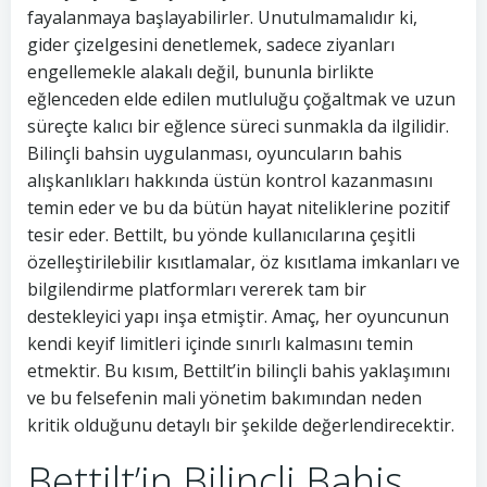
fayalanmaya başlayabilirler. Unutulmamalıdır ki,
gider çizelgesini denetlemek, sadece ziyanları
engellemekle alakalı değil, bununla birlikte
eğlenceden elde edilen mutluluğu çoğaltmak ve uzun
süreçte kalıcı bir eğlence süreci sunmakla da ilgilidir.
Bilinçli bahsin uygulanması, oyuncuların bahis
alışkanlıkları hakkında üstün kontrol kazanmasını
temin eder ve bu da bütün hayat niteliklerine pozitif
tesir eder. Bettilt, bu yönde kullanıcılarına çeşitli
özelleştirilebilir kısıtlamalar, öz kısıtlama imkanları ve
bilgilendirme platformları vererek tam bir
destekleyici yapı inşa etmiştir. Amaç, her oyuncunun
kendi keyif limitleri içinde sınırlı kalmasını temin
etmektir. Bu kısım, Bettilt’in bilinçli bahis yaklaşımını
ve bu felsefenin mali yönetim bakımından neden
kritik olduğunu detaylı bir şekilde değerlendirecektir.
Bettilt’in Bilinçli Bahis