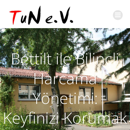
Bettilt ile Bilinçli
Harcama
Yönetimi:
Keyfinizi Korumak