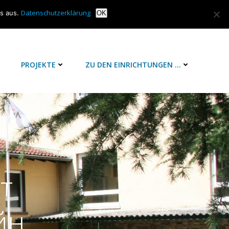
Datenschutzerklärung
is aus.
OK
T
PROJEKTE
ZU DEN EINRICHTUNGEN …
т
йн