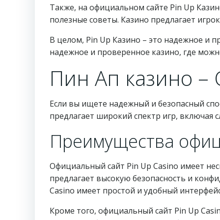
Также, на официальном сайте Pin Up Кази
полезные советы. Казино предлагает игро
В целом, Pin Up Казино – это надежное и 
надежное и проверенное казино, где можно
Пин Ап казино –
Если вы ищете надежный и безопасный спос
предлагает широкий спектр игр, включая сл
Преимущества офици
Официальный сайт Pin Up Casino имеет не
предлагает высокую безопасность и конфид
Casino имеет простой и удобный интерфейс
Кроме того, официальный сайт Pin Up Casi