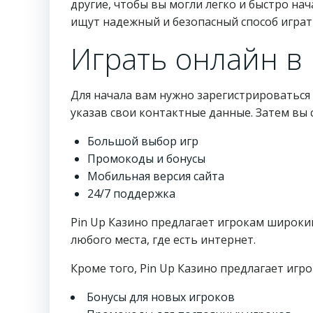
другие, чтобы вы могли легко и быстро нач
ищут надежный и безопасный способ играт
Играть онлайн в 
Для начала вам нужно зарегистрироваться 
указав свои контактные данные. Затем вы 
Большой выбор игр
Промокоды и бонусы
Мобильная версия сайта
24/7 поддержка
Pin Up Казино предлагает игрокам широкий
любого места, где есть интернет.
Кроме того, Pin Up Казино предлагает игр
Бонусы для новых игроков