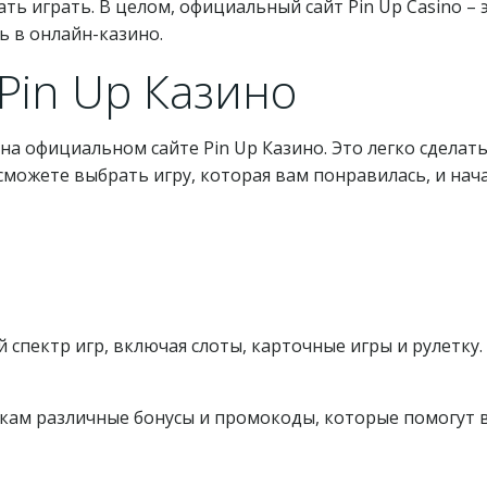
ать играть. В целом, официальный сайт Pin Up Casino –
ь в онлайн-казино.
Pin Up Казино
на официальном сайте Pin Up Казино. Это легко сделат
сможете выбрать игру, которая вам понравилась, и нача
 спектр игр, включая слоты, карточные игры и рулетку.
окам различные бонусы и промокоды, которые помогут в