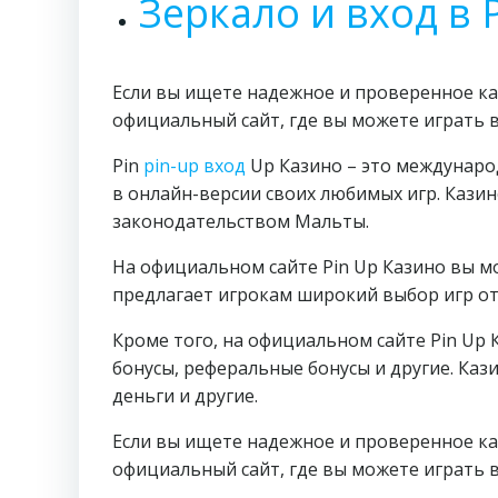
Зеркало и вход в 
Если вы ищете надежное и проверенное каз
официальный сайт, где вы можете играть в
Pin
pin-up вход
Up Казино – это междунаро
в онлайн-версии своих любимых игр. Кази
законодательством Мальты.
На официальном сайте Pin Up Казино вы мож
предлагает игрокам широкий выбор игр от 
Кроме того, на официальном сайте Pin Up
бонусы, реферальные бонусы и другие. Ка
деньги и другие.
Если вы ищете надежное и проверенное каз
официальный сайт, где вы можете играть в