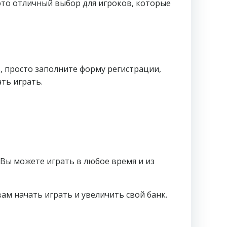
 это отличный выбор для игроков, которые
ь, просто заполните форму регистрации,
ть играть.
 Вы можете играть в любое время и из
ам начать играть и увеличить свой банк.