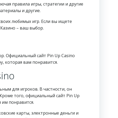
ючая правила игры, стратегии и другие
атериалы и другие.
своих любимых игр. Если вы ищете
 Казино – ваш выбор.
ор. Официальный сайт Pin Up Casino
ру, которая вам понравится.
ino
ным для игроков. В частности, он
Кроме того, официальный сайт Pin Up
я им понравится.
ковские карты, электронные деньги и