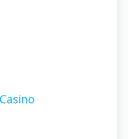
Casino