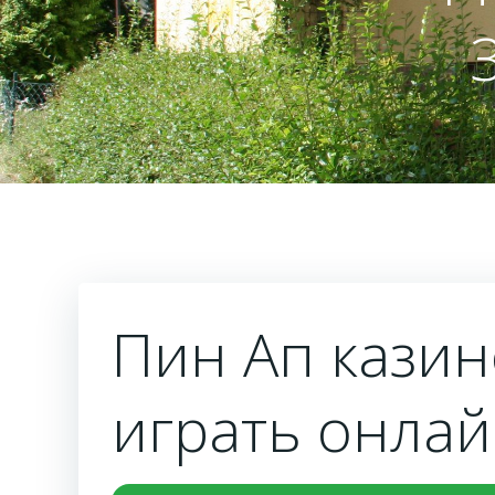
Пин Ап казин
играть онлай