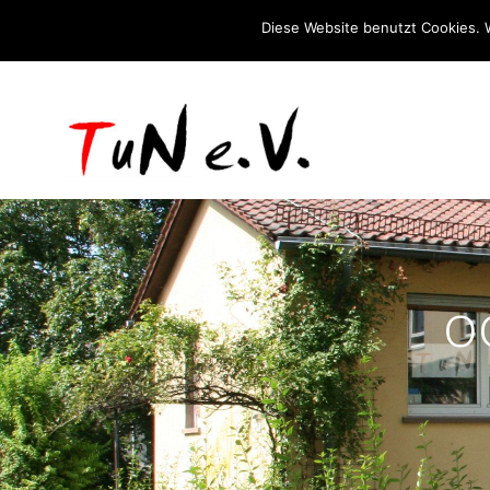
Diese Website benutzt Cookies. 
о