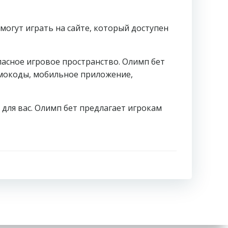
могут играть на сайте, который доступен
пасное игровое пространство. Олимп бет
омокоды, мобильное приложение,
 для вас. Олимп бет предлагает игрокам