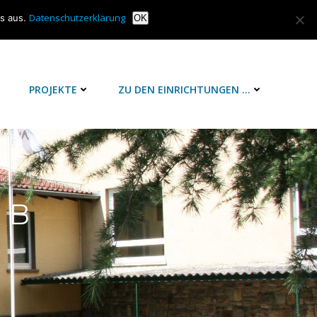
Datenschutzerklärung
is aus.
OK
T
PROJEKTE
ZU DEN EINRICHTUNGEN …
 в