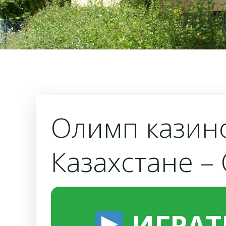
Олимп казин
Казахстане – 
ИГРАТ