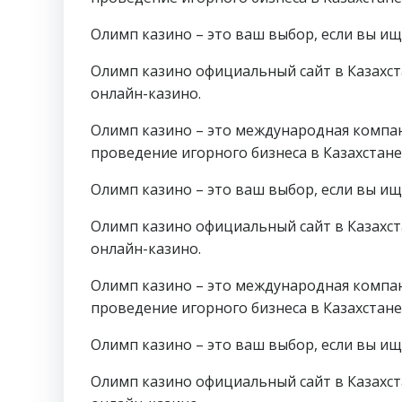
Олимп казино – это ваш выбор, если вы ищ
Олимп казино официальный сайт в Казахст
онлайн-казино.
Олимп казино – это международная компан
проведение игорного бизнеса в Казахстан
Олимп казино – это ваш выбор, если вы ищ
Олимп казино официальный сайт в Казахст
онлайн-казино.
Олимп казино – это международная компан
проведение игорного бизнеса в Казахстан
Олимп казино – это ваш выбор, если вы ищ
Олимп казино официальный сайт в Казахст