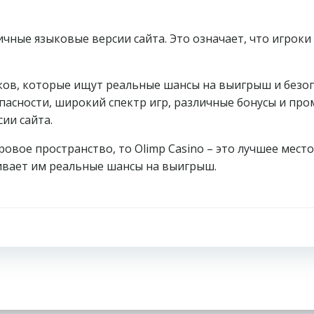
чные языковые версии сайта. Это означает, что игроки 
оков, которые ищут реальные шансы на выигрыш и безо
пасности, широкий спектр игр, различные бонусы и пр
ии сайта.
овое пространство, то Olimp Casino – это лучшее место
чивает им реальные шансы на выигрыш.