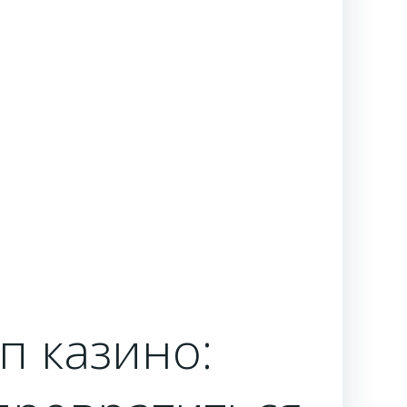
п казино: