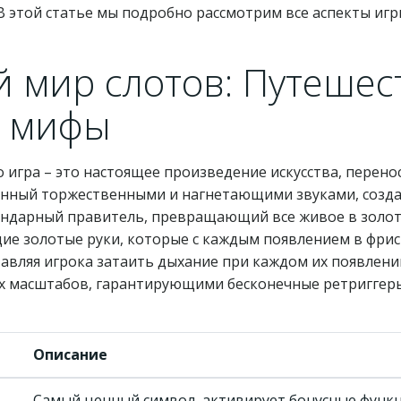
 этой статье мы подробно рассмотрим все аспекты игры
мир слотов: Путешес
е мифы
то игра – это настоящее произведение искусства, перен
ненный торжественными и нагнетающими звуками, созд
гендарный правитель, превращающий все живое в золот
щие золотые руки, которые с каждым появлением в фри
авляя игрока затаить дыхание при каждом их появлении
х масштабов, гарантирующими бесконечные ретриггер
Описание
Самый ценный символ, активирует бонусные функц