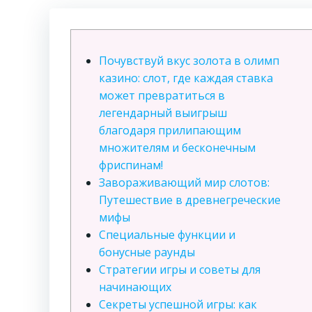
Почувствуй вкус золота в олимп
казино: слот, где каждая ставка
может превратиться в
легендарный выигрыш
благодаря прилипающим
множителям и бесконечным
фриспинам!
Завораживающий мир слотов:
Путешествие в древнегреческие
мифы
Специальные функции и
бонусные раунды
Стратегии игры и советы для
начинающих
Секреты успешной игры: как