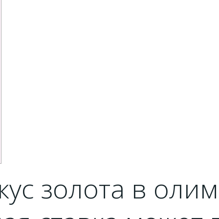
кус золота в олим