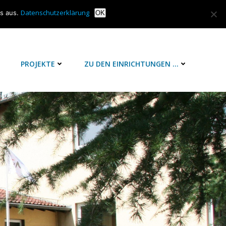
Datenschutzerklärung
is aus.
OK
T
PROJEKTE
ZU DEN EINRICHTUNGEN …