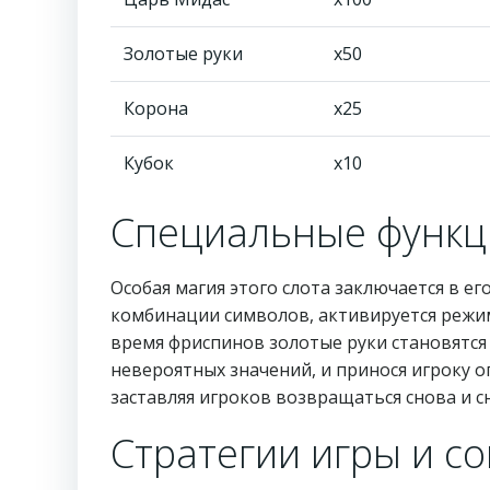
Золотые руки
x50
Корона
x25
Кубок
x10
Специальные функц
Особая магия этого слота заключается в е
комбинации символов, активируется режи
время фриспинов золотые руки становятся
невероятных значений, и принося игроку 
заставляя игроков возвращаться снова и 
Стратегии игры и с