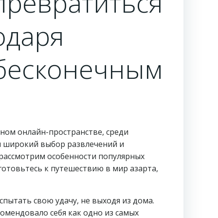
 превратиться
одаря
бесконечным
нном онлайн-пространстве, среди
м широкий выбор развлечений и
 рассмотрим особенности популярных
готовьтесь к путешествию в мир азарта,
пытать свою удачу, не выходя из дома.
комендовало себя как одно из самых