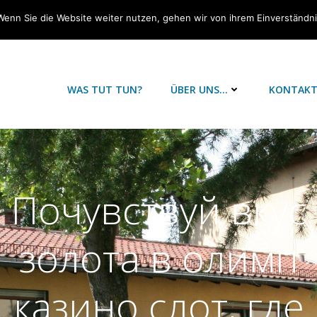
Wenn Sie die Website weiter nutzen, gehen wir von ihrem Einverständn
WAS TUT TUN?
ÜBER UNS…
KONTAK
Почувствуй вкус
золота в олимп
казино слот, где