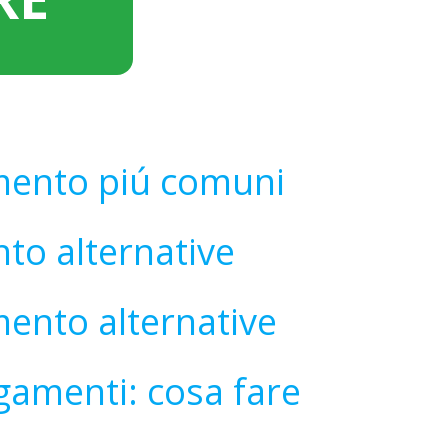
mento piú comuni
to alternative
mento alternative
gamenti: cosa fare