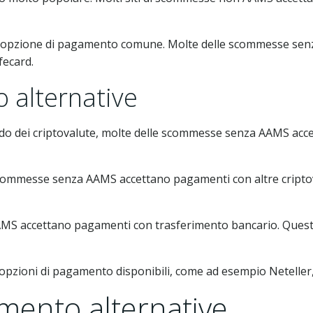
tra opzione di pagamento comune. Molte delle scommesse se
ecard.
 alternative
mondo dei criptovalute, molte delle scommesse senza AAMS ac
e scommesse senza AAMS accettano pagamenti con altre cript
AAMS accettano pagamenti con trasferimento bancario. Ques
pzioni di pagamento disponibili, come ad esempio Neteller, S
mento alternative