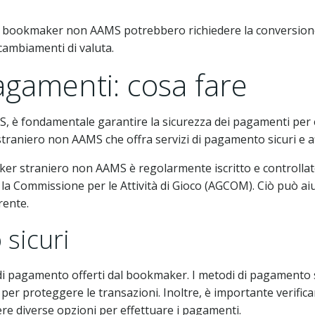
 i bookmaker non AAMS potrebbero richiedere la conversione de
cambiamenti di valuta.
agamenti: cosa fare
, è fondamentale garantire la sicurezza dei pagamenti per evi
aniero non AAMS che offra servizi di pagamento sicuri e aff
aker straniero non AAMS è regolarmente iscritto e controllat
o la Commissione per le Attività di Gioco (AGCOM). Ciò può ai
rente.
sicuri
di pagamento offerti dal bookmaker. I metodi di pagamento si
per proteggere le transazioni. Inoltre, è importante verifi
vere diverse opzioni per effettuare i pagamenti.