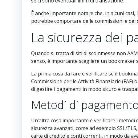
se ci sono eventuali limiti di transazione.
È anche importante notare che, in alcuni casi,
potrebbe comportare delle commissioni e dei 
La sicurezza dei p
Quando si tratta di siti di scommesse non AAMS
senso, è importante scegliere un bookmaker str
La prima cosa da fare è verificare se il bookm
Commissione per le Attività Finanziarie (FAF) 
di gestire i pagamenti in modo sicuro e traspa
Metodi di pagamento 
Un’altra cosa importante è verificare i metodi 
sicurezza avanzati, come ad esempio SSL/TLS, 
carte di credito e conti correnti, in modo da a