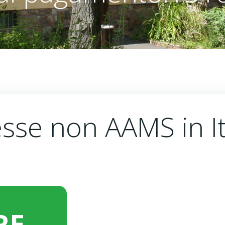
sse non AAMS in It
RE