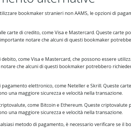
utilizzare bookmaker stranieri non AAMS, le opzioni di pag
.
e carte di credito, come Visa e Mastercard. Queste carte pos
mportante notare che alcuni di questi bookmaker potrebbero
i debito, come Visa e Mastercard, che possono essere utilizza
tare che alcuni di questi bookmaker potrebbero richiedere 
i pagamento elettronico, come Neteller e Skrill. Queste carte
no una maggiore sicurezza e velocità nella transazione.
 criptovalute, come Bitcoin e Ethereum. Queste criptovalute p
no una maggiore sicurezza e velocità nella transazione.
ualsiasi metodo di pagamento, è necessario verificare se il 