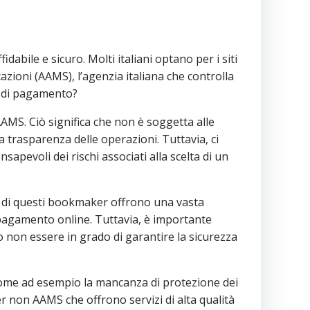
bile e sicuro. Molti italiani optano per i siti
zioni (AAMS), l’agenzia italiana che controlla
i di pagamento?
MS. Ciò significa che non è soggetta alle
rasparenza delle operazioni. Tuttavia, ci
pevoli dei rischi associati alla scelta di un
 di questi bookmaker offrono una vasta
i pagamento online. Tuttavia, è importante
 non essere in grado di garantire la sicurezza
come ad esempio la mancanza di protezione dei
r non AAMS che offrono servizi di alta qualità