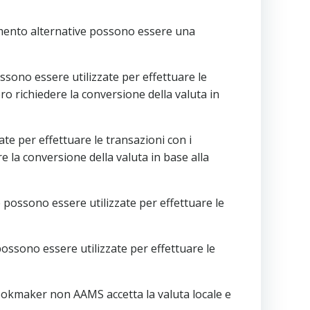
amento alternative possono essere una
sono essere utilizzate per effettuare le
 richiedere la conversione della valuta in
te per effettuare le transazioni con i
la conversione della valuta in base alla
 possono essere utilizzate per effettuare le
ossono essere utilizzate per effettuare le
bookmaker non AAMS accetta la valuta locale e