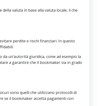
lla valuta in base alla valuta locale, il che
tare perdite e rischi finanziari. In questo
idabili.
o da un’autorità giuridica, come ad esempio la
utare a garantire che il bookmaker sia in grado
curi sono quelli che utilizzano protocolli di
care se il bookmaker accetta pagamenti con