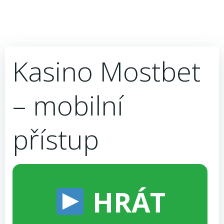
Kasino Mostbet
– mobilní
přístup
HRÁT