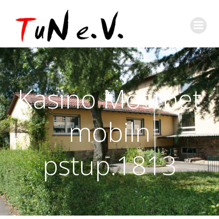
Kasino Mostbet
mobiln
pstup.1813