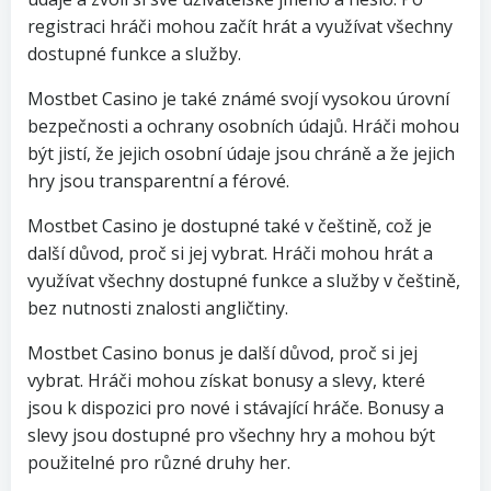
registraci hráči mohou začít hrát a využívat všechny
dostupné funkce a služby.
Mostbet Casino je také známé svojí vysokou úrovní
bezpečnosti a ochrany osobních údajů. Hráči mohou
být jistí, že jejich osobní údaje jsou chráně a že jejich
hry jsou transparentní a férové.
Mostbet Casino je dostupné také v češtině, což je
další důvod, proč si jej vybrat. Hráči mohou hrát a
využívat všechny dostupné funkce a služby v češtině,
bez nutnosti znalosti angličtiny.
Mostbet Casino bonus je další důvod, proč si jej
vybrat. Hráči mohou získat bonusy a slevy, které
jsou k dispozici pro nové i stávající hráče. Bonusy a
slevy jsou dostupné pro všechny hry a mohou být
použitelné pro různé druhy her.