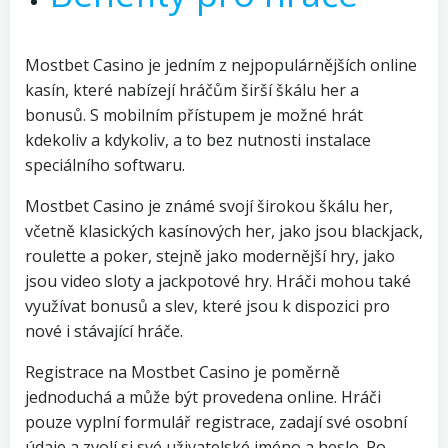
Mostbet Casino je jedním z nejpopulárnějších online
kasín, které nabízejí hráčům širší škálu her a
bonusů. S mobilním přístupem je možné hrát
kdekoliv a kdykoliv, a to bez nutnosti instalace
speciálního softwaru.
Mostbet Casino je známé svojí širokou škálu her,
včetně klasických kasínových her, jako jsou blackjack,
roulette a poker, stejně jako modernější hry, jako
jsou video sloty a jackpotové hry. Hráči mohou také
využívat bonusů a slev, které jsou k dispozici pro
nové i stávající hráče.
Registrace na Mostbet Casino je poměrně
jednoduchá a může být provedena online. Hráči
pouze vyplní formulář registrace, zadají své osobní
údaje a zvolí si své uživatelské jméno a heslo. Po