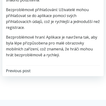
Bezproblémové přihlašování: Uživatelé mohou
přihlašovat se do aplikace pomocí svých
přihlašovacích údajů, což je rychlejší a jednodušší než
registrace.
Bezproblémové hraní: Aplikace je navržena tak, aby
byla lépe přizpůsobena pro malé obrazovky
mobilních zařízení, což znamená, že hráči mohou
hrát bezproblémově a rychleji.
Previous post