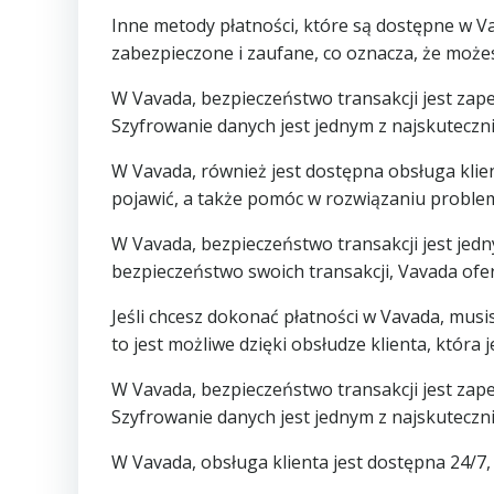
Inne metody płatności, które są dostępne w Vav
zabezpieczone i zaufane, co oznacza, że moż
W Vavada, bezpieczeństwo transakcji jest zape
Szyfrowanie danych jest jednym z najskuteczn
W Vavada, również jest dostępna obsługa klien
pojawić, a także pomóc w rozwiązaniu proble
W Vavada, bezpieczeństwo transakcji jest je
bezpieczeństwo swoich transakcji, Vavada ofer
Jeśli chcesz dokonać płatności w Vavada, musi
to jest możliwe dzięki obsłudze klienta, która 
W Vavada, bezpieczeństwo transakcji jest zape
Szyfrowanie danych jest jednym z najskuteczn
W Vavada, obsługa klienta jest dostępna 24/7,