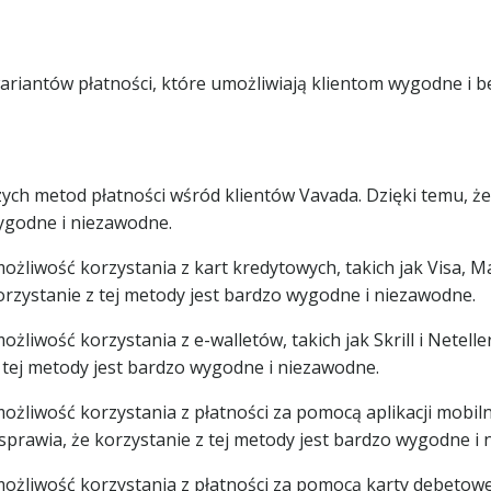
ariantów płatności, które umożliwiają klientom wygodne i be
zych metod płatności wśród klientów Vavada. Dzięki temu, ż
wygodne i niezawodne.
ożliwość korzystania z kart kredytowych, takich jak Visa, M
orzystanie z tej metody jest bardzo wygodne i niezawodne.
żliwość korzystania z e-walletów, takich jak Skrill i Netelle
 tej metody jest bardzo wygodne i niezawodne.
żliwość korzystania z płatności za pomocą aplikacji mobilnyc
sprawia, że korzystanie z tej metody jest bardzo wygodne i
żliwość korzystania z płatności za pomocą karty debetowej, 