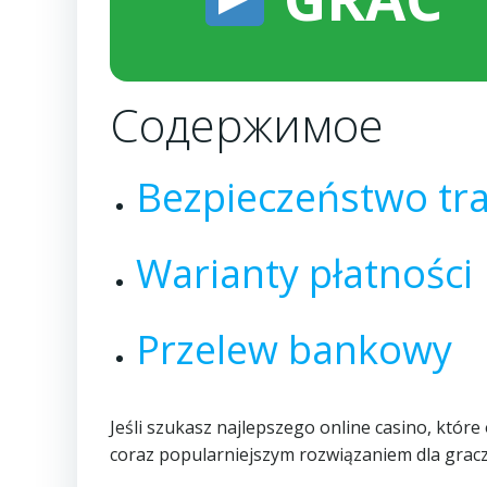
Содержимое
Bezpieczeństwo tra
Warianty płatności
Przelew bankowy
Jeśli szukasz najlepszego online casino, które
coraz popularniejszym rozwiązaniem dla gracz