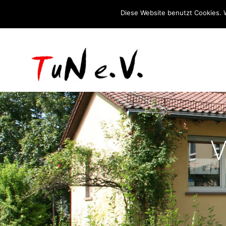
Diese Website benutzt Cookies. 
V