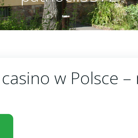
 casino w Polsce –