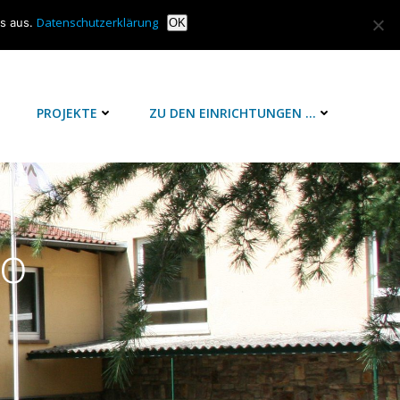
Datenschutzerklärung
is aus.
OK
T
PROJEKTE
ZU DEN EINRICHTUNGEN …
no