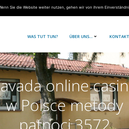
Wenn Sie die Website weiter nutzen, gehen wir von ihrem Einverständn
WAS TUT TUN?
ÜBER UNS…
KONTAK
avada online casi
w Polsce metody
patnoci.3572