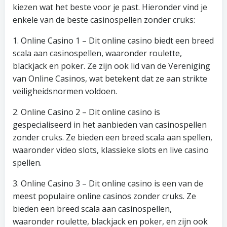
kiezen wat het beste voor je past. Hieronder vind je
enkele van de beste casinospellen zonder cruks:
1. Online Casino 1 – Dit online casino biedt een breed
scala aan casinospellen, waaronder roulette,
blackjack en poker. Ze zijn ook lid van de Vereniging
van Online Casinos, wat betekent dat ze aan strikte
veiligheidsnormen voldoen.
2. Online Casino 2 – Dit online casino is
gespecialiseerd in het aanbieden van casinospellen
zonder cruks. Ze bieden een breed scala aan spellen,
waaronder video slots, klassieke slots en live casino
spellen.
3. Online Casino 3 – Dit online casino is een van de
meest populaire online casinos zonder cruks. Ze
bieden een breed scala aan casinospellen,
waaronder roulette, blackjack en poker, en zijn ook