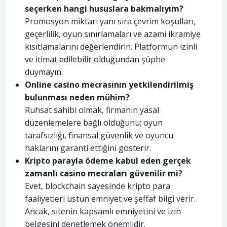
seçerken hangi hususlara bakmalıyım?
Promosyon miktarı yanı sıra çevrim koşulları,
geçerlilik, oyun sınırlamaları ve azami ikramiye
kısıtlamalarını değerlendirin. Platformun izinli
ve itimat edilebilir olduğundan şüphe
duymayın.
Online casino mecrasının yetkilendirilmiş
bulunması neden mühim?
Ruhsat sahibi olmak, firmanın yasal
düzenlemelere bağlı olduğunu; oyun
tarafsızlığı, finansal güvenlik ve oyuncu
haklarını garanti ettiğini gösterir.
Kripto parayla ödeme kabul eden gerçek
zamanlı casino mecraları güvenilir mi?
Evet, blockchain sayesinde kripto para
faaliyetleri üstün emniyet ve şeffaf bilgi verir.
Ancak, sitenin kapsamlı emniyetini ve izin
belgesini denetlemek önemlidir.