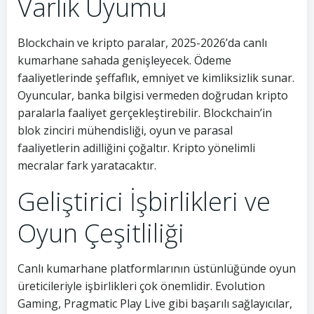
Varlık Uyumu
Blockchain ve kripto paralar, 2025-2026’da canlı
kumarhane sahada genişleyecek. Ödeme
faaliyetlerinde şeffaflık, emniyet ve kimliksizlik sunar.
Oyuncular, banka bilgisi vermeden doğrudan kripto
paralarla faaliyet gerçekleştirebilir. Blockchain’in
blok zinciri mühendisliği, oyun ve parasal
faaliyetlerin adilliğini çoğaltır. Kripto yönelimli
mecralar fark yaratacaktır.
Geliştirici İşbirlikleri ve
Oyun Çeşitliliği
Canlı kumarhane platformlarının üstünlüğünde oyun
üreticileriyle işbirlikleri çok önemlidir. Evolution
Gaming, Pragmatic Play Live gibi başarılı sağlayıcılar,