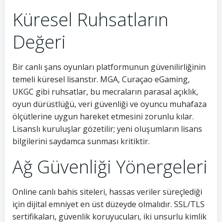
Küresel Ruhsatların
Değeri
Bir canlı şans oyunları platformunun güvenilirliğinin
temeli küresel lisanstır. MGA, Curaçao eGaming,
UKGC gibi ruhsatlar, bu mecraların parasal açıklık,
oyun dürüstlüğü, veri güvenliği ve oyuncu muhafaza
ölçütlerine uygun hareket etmesini zorunlu kılar.
Lisanslı kuruluşlar gözetilir; yeni oluşumların lisans
bilgilerini saydamca sunması kritiktir.
Ağ Güvenliği Yönergeleri
Online canlı bahis siteleri, hassas veriler süreçlediği
için dijital emniyet en üst düzeyde olmalıdır. SSL/TLS
sertifikaları, güvenlik koruyucuları, iki unsurlu kimlik