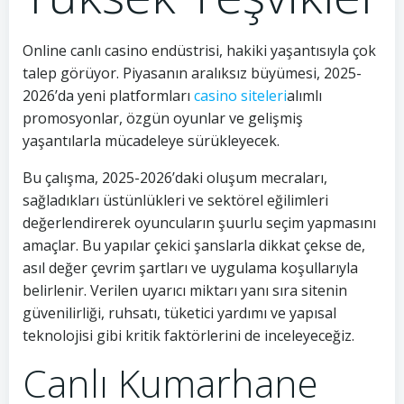
Online canlı casino endüstrisi, hakiki yaşantısıyla çok
talep görüyor. Piyasanın aralıksız büyümesi, 2025-
2026’da yeni platformları
casino siteleri
alımlı
promosyonlar, özgün oyunlar ve gelişmiş
yaşantılarla mücadeleye sürükleyecek.
Bu çalışma, 2025-2026’daki oluşum mecraları,
sağladıkları üstünlükleri ve sektörel eğilimleri
değerlendirerek oyuncuların şuurlu seçim yapmasını
amaçlar. Bu yapılar çekici şanslarla dikkat çekse de,
asıl değer çevrim şartları ve uygulama koşullarıyla
belirlenir. Verilen uyarıcı miktarı yanı sıra sitenin
güvenilirliği, ruhsatı, tüketici yardımı ve yapısal
teknolojisi gibi kritik faktörlerini de inceleyeceğiz.
Canlı Kumarhane