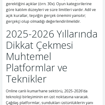
gerektiğini açıklar (örn. 30x). Oyun kategorilerine
göre katılım düzeyleri ve süre limitleri vardır. Adil ve
açık kurallar, teşviğin gerçek önemini yansıtır;
gerçekçi olup olmadığı değerlendirilmelidir.
2025-2026 Yıllarında
Dikkat Çekmesi
Muhtemel
Platformlar ve
Teknikler
Online canlı kumarhane sektörü, 2025-2026’da
teknoloji birleşiminin en üst noktasına varacak.
Çağdaş platformlar, sundukları üstünlüklerin yanı