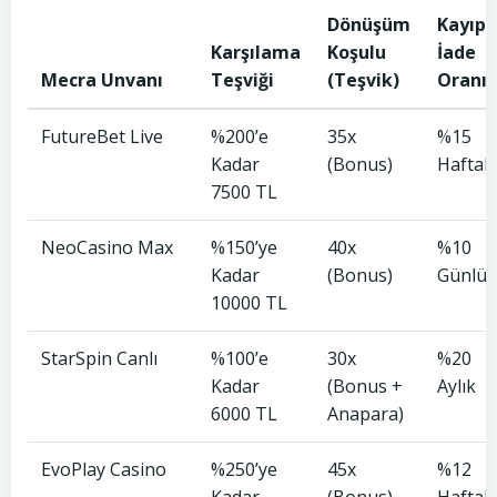
Dönüşüm
Kayıp
Karşılama
Koşulu
İade
Mecra Unvanı
Teşviği
(Teşvik)
Oranı
FutureBet Live
%200’e
35x
%15
Kadar
(Bonus)
Haftalı
7500 TL
NeoCasino Max
%150’ye
40x
%10
Kadar
(Bonus)
Günlük
10000 TL
StarSpin Canlı
%100’e
30x
%20
Kadar
(Bonus +
Aylık
6000 TL
Anapara)
EvoPlay Casino
%250’ye
45x
%12
Kadar
(Bonus)
Haftalı