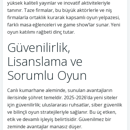
yüksek kaliteli yayınlar ve inovatif aktiviteleriyle
tanınır. Taze firmalar, bu büyük aktörlerle ve niş
firmalarla ortaklık kurarak kapsamlı oyun yelpazesi,
farklı masa eğlenceleri ve game show’lar sunar. Yeni
oyun katılımı rağbeti dinç tutar.
Güvenilirlik,
Lisanslama ve
Sorumlu Oyun
Canlı kumarhane aleminde, sunulan avantajların
ilerisinde şöhret temeldir. 2025-2026’da yeni siteler
için güvenilirlik; uluslararası ruhsatlar, siber güvenlik
ve bilinçli oyun stratejileriyle sağlanır. Bu üç etken,
etik ve devamlı işleyiş belirtisidir. Güvenilmez bir
zeminde avantajlar manasız düşer.