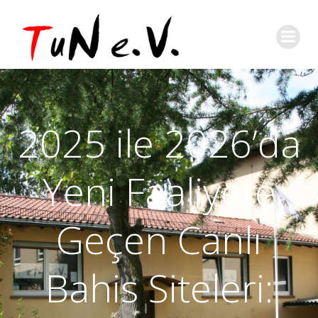
2025 ile 2026’da
Yeni Faaliyete
Geçen Canlı
Bahis Siteleri: