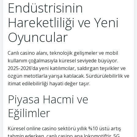
Endüstrisinin
Hareketliliği ve Yeni
Oyuncular
Canlı casino alanı, teknolojik gelişmeler ve mobil
kullanım çoğalmasıyla küresel seviyede büyüyor.
2025-2026’da yeni katılımcılar, saldırgan teşvikler ve
özgün metotlarla yarışa katılacak. Sürdürülebilirlik ve
itimat edilebilirliği hayati değer taşır.
Piyasa Hacmi ve
Eğilimler
Küresel online casino sektörü yıllık %10 üstü artış
tahmin ederken, canlı casino ana lokomotiftir. 5G,