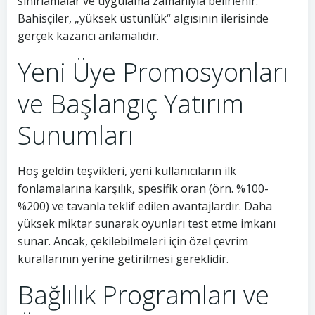
sınırlamalar ve uygulama zamanıyla belirlenir.
Bahisçiler, „yüksek üstünlük“ algısının ilerisinde
gerçek kazancı anlamalıdır.
Yeni Üye Promosyonları
ve Başlangıç Yatırım
Sunumları
Hoş geldin teşvikleri, yeni kullanıcıların ilk
fonlamalarına karşılık, spesifik oran (örn. %100-
%200) ve tavanla teklif edilen avantajlardır. Daha
yüksek miktar sunarak oyunları test etme imkanı
sunar. Ancak, çekilebilmeleri için özel çevrim
kurallarının yerine getirilmesi gereklidir.
Bağlılık Programları ve