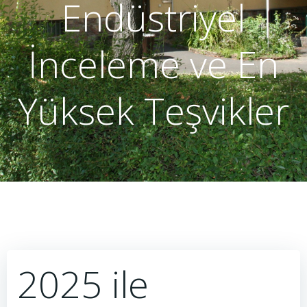
Endüstriyel
İnceleme ve En
Yüksek Teşvikler
2025 ile