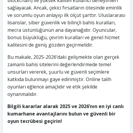
blockchain) ve yüksek kaliteli kullanıcı deneyimleri
sağlayacak. Ancak, çekici fırsatların ötesinde eminlik
ve sorumlu oyun anlayışı ilk ölçüt şarttır. Uluslararası
lisanslar, siber güvenlik ve bilinçli bahis kuralları,
mecra üstünlüğünün ana dayanağıdır. Oyuncular,
bonus büyüklüğü, çevrim kuralları ve genel hizmet
kalitesini de geniş gözden geçirmelidir.
Bu makale, 2025-2026’daki gelişmekte olan gerçek
zamanlı bahis sitelerini değerlendirmede temel
unsurları vererek, şuurlu ve güvenli seçimlere
katkıda bulunmayı gaye edinmiştir. Online talih
oyunları eğlence amaçlıdır ve etik şekilde
oynanmalıdır.
Bilgili kararlar alarak 2025 ve 2026’nın en iyi canlı
kumarhane avantajlarını bulun ve güvenli bir
oyun tecrübesi geçirin!