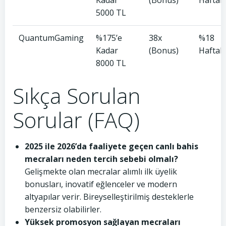
5000 TL
QuantumGaming
%175’e
38x
%18
Kadar
(Bonus)
Haftalı
8000 TL
Sıkça Sorulan
Sorular (FAQ)
2025 ile 2026’da faaliyete geçen canlı bahis
mecraları neden tercih sebebi olmalı?
Gelişmekte olan mecralar alımlı ilk üyelik
bonusları, inovatif eğlenceler ve modern
altyapılar verir. Bireyselleştirilmiş desteklerle
benzersiz olabilirler.
Yüksek promosyon sağlayan mecraları