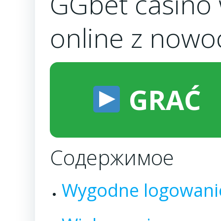
GGbet casino 
online z nowo
GRAĆ
Содержимое
Wygodne logowanie 