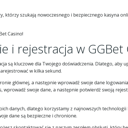
, którzy szukają nowoczesnego i bezpiecznego kasyna online. 
GBet Casino!
 i rejestracja w GGBet
cja są kluczowe dla Twojego doświadczenia. Dlatego, aby u
zarejestrować w kilka sekund.
stronie głównej, a następnie wprowadź swoje dane logowania.
as, wprowadź swoje dane, a następnie potwierdź swoją rejestr
ch danych, dlatego korzystamy z najnowszych technologii 
woje dane są bezpieczne i chronione.
 możesz skontaktować się z naszym zespłem obsługi, który b