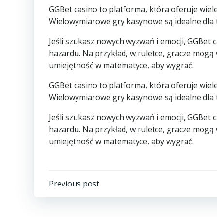
GGBet casino to platforma, która oferuje wiele
Wielowymiarowe gry kasynowe są idealne dla t
Jeśli szukasz nowych wyzwań i emocji, GGBet 
hazardu. Na przykład, w ruletce, gracze mogą
umiejętność w matematyce, aby wygrać.
GGBet casino to platforma, która oferuje wiele
Wielowymiarowe gry kasynowe są idealne dla t
Jeśli szukasz nowych wyzwań i emocji, GGBet 
hazardu. Na przykład, w ruletce, gracze mogą
umiejętność w matematyce, aby wygrać.
Previous post