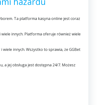
ami hazardu
yborem. Ta platforma kasyna online jest coraz
wiele innych. Platforma oferuje również wiele
 i wiele innych. Wszystko to sprawia, że GGBet
iu, a jej obsługa jest dostępna 24/7. Możesz