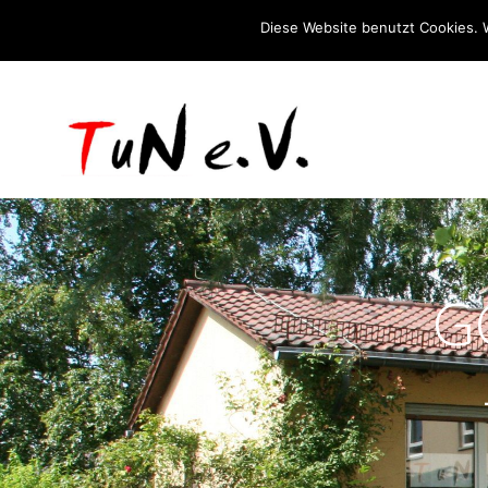
Diese Website benutzt Cookies. 
G