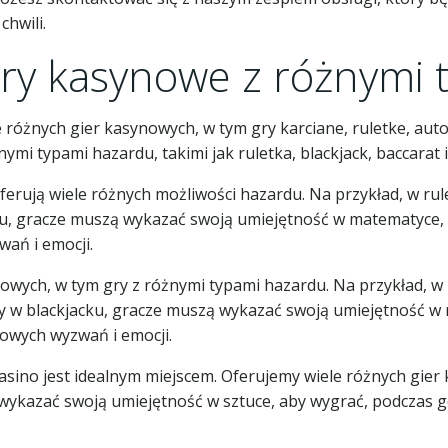
chwili.
ry kasynowe z różnymi 
 różnych gier kasynowych, w tym gry karciane, ruletke, autom
ymi typami hazardu, takimi jak ruletka, blackjack, baccarat i
erują wiele różnych możliwości hazardu. Na przykład, w ru
cku, gracze muszą wykazać swoją umiejętność w matematyce
wań i emocji.
nowych, w tym gry z różnymi typami hazardu. Na przykład, w
dy w blackjacku, gracze muszą wykazać swoją umiejętność 
nowych wyzwań i emocji.
casino jest idealnym miejscem. Oferujemy wiele różnych gier
 wykazać swoją umiejętność w sztuce, aby wygrać, podczas 