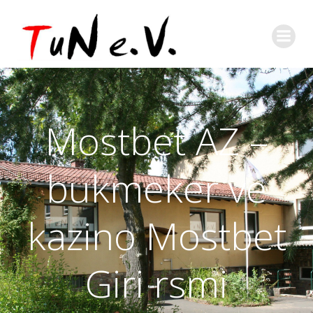
Mostbet AZ –
bukmeker ve
kazino Mostbet
Giri rsmi