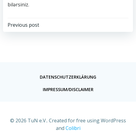
bilərsiniz.
Previous post
DATENSCHUTZERKLÄRUNG
IMPRESSUM/DISCLAIMER
© 2026 TuN e.V.. Created for free using WordPress
and
Colibri