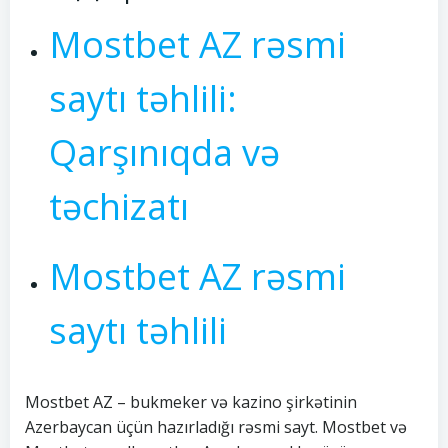
Mostbet AZ rəsmi
saytı təhlili:
Qarşınıqda və
təchizatı
Mostbet AZ rəsmi
saytı təhlili
Mostbet AZ – bukmeker və kazino şirkətinin
Azerbaycan üçün hazırladığı rəsmi sayt. Mostbet və