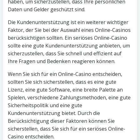
haben, um sicherzustellen, dass Ihre persönlichen
Daten und Gelder geschützt sind.
Die Kundenunterstützung ist ein weiterer wichtiger
Faktor, der Sie bei der Auswahl eines Online-Casinos
berücksichtigen sollten. Ein seriöses Online-Casino
sollte eine gute Kundenunterstützung anbieten, um
sicherzustellen, dass Sie schnell und effizient auf
Ihre Fragen und Bedenken reagieren können.
Wenn Sie sich für ein Online-Casino entscheiden,
sollten Sie sich sicherstellen, dass es eine gute
Lizenz, eine gute Software, eine breite Palette an
Spielen, verschiedene Zahlungsmethoden, eine gute
Sicherheitspolitik und eine gute
Kundenunterstützung bietet. Durch die
Berücksichtigung dieser Faktoren können Sie
sicherstellen, dass Sie sich für ein seriöses Online-
Casino entscheiden.