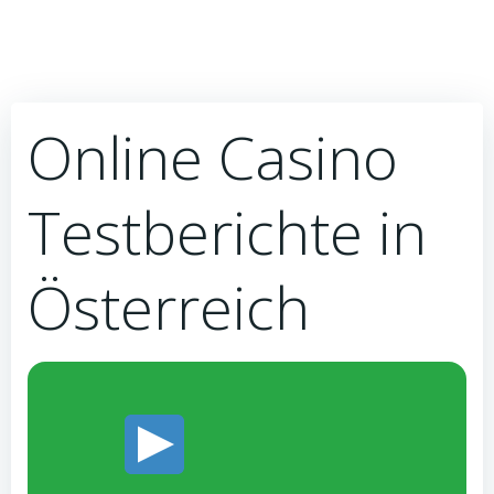
Online Casino
Testberichte in
Österreich