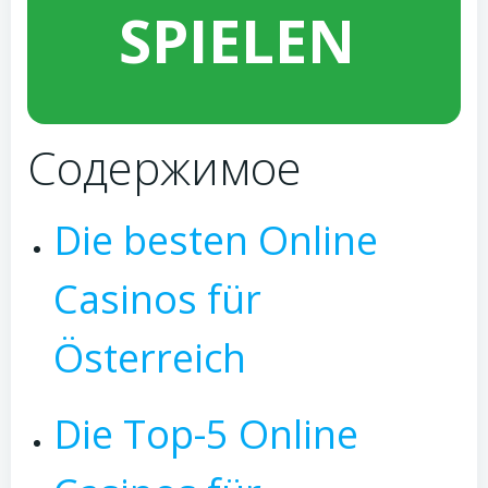
SPIELEN
Содержимое
Die besten Online
Casinos für
Österreich
Die Top-5 Online