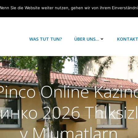
Wenn Sie die Website weiter nutzen, gehen wir von ihrem Einverständn
WAS TUT TUN?
ÜBER UNS…
KONTAK
Pinco Online Kazin
инко 2026 Thlksizl
v Mlumatlarn