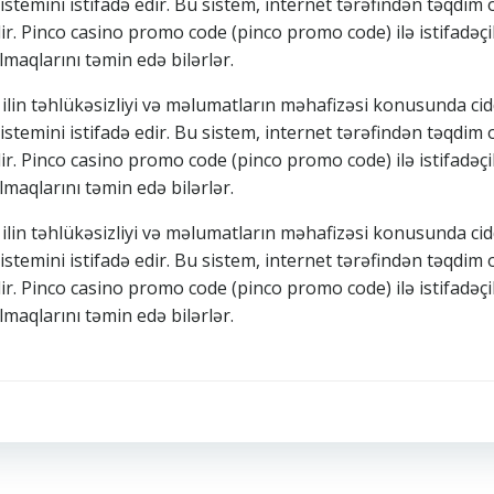
temini istifadə edir. Bu sistem, internet tərəfindən təqdim 
ir. Pinco casino promo code (pinco promo code) ilə istifadə
maqlarını təmin edə bilərlər.
ilin təhlükəsizliyi və məlumatların məhafizəsi konusunda ciddi
temini istifadə edir. Bu sistem, internet tərəfindən təqdim 
ir. Pinco casino promo code (pinco promo code) ilə istifadə
maqlarını təmin edə bilərlər.
ilin təhlükəsizliyi və məlumatların məhafizəsi konusunda ciddi
temini istifadə edir. Bu sistem, internet tərəfindən təqdim 
ir. Pinco casino promo code (pinco promo code) ilə istifadə
maqlarını təmin edə bilərlər.