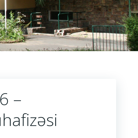
6 –
hafizəsi