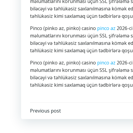
məlumatlarını korunması üçün SSL şifrələmə sis
biləcəyi və təhlükəsiz saxlanılmasına kömək ed
təhlükəsiz kimi saxlamaq üçün tədbirlərə qoşul
Pinco (pinko az, pinko) casino
pinco az
2026-ci 
məlumatlarını korunması üçün SSL şifrələmə sis
biləcəyi və təhlükəsiz saxlanılmasına kömək ed
təhlükəsiz kimi saxlamaq üçün tədbirlərə qoşul
Pinco (pinko az, pinko) casino
pinco az
2026-ci 
məlumatlarını korunması üçün SSL şifrələmə sis
biləcəyi və təhlükəsiz saxlanılmasına kömək ed
təhlükəsiz kimi saxlamaq üçün tədbirlərə qoşul
Previous post