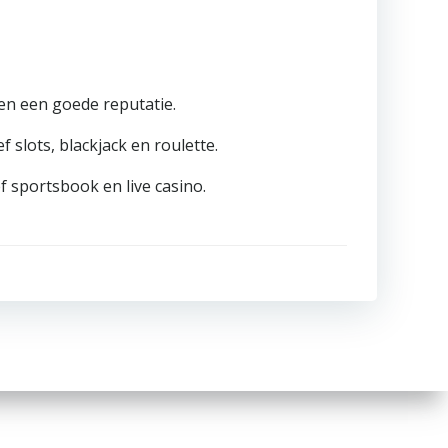
en een goede reputatie.
slots, blackjack en roulette.
 sportsbook en live casino.