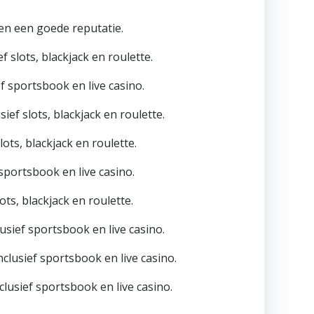
en een goede reputatie.
slots, blackjack en roulette.
 sportsbook en live casino.
ef slots, blackjack en roulette.
ts, blackjack en roulette.
sportsbook en live casino.
ts, blackjack en roulette.
sief sportsbook en live casino.
lusief sportsbook en live casino.
lusief sportsbook en live casino.