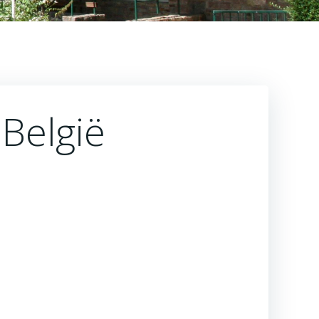
België