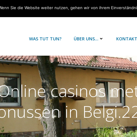
Wenn Sie die Website weiter nutzen, gehen wir von ihrem Einverständn
WAS TUT TUN?
ÜBER UNS…
KONTAK
Online casinos me
onussen in Belgi.2