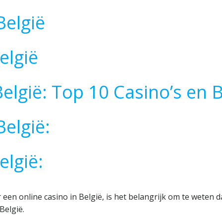
België
elgië
België: Top 10 Casino’s en 
België:
elgië:
een online casino in België, is het belangrijk om te weten dat 
België.