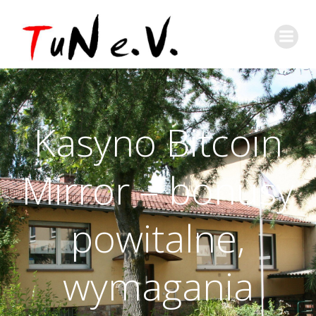
Kasyno Bitcoin
Mirror – bonusy
powitalne,
wymagania