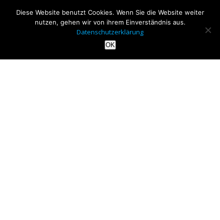
Diese Website benutzt Cookies. Wenn Sie die Website weiter
nutzen, gehen wir von ihrem Einverständnis aus.
Datenschutzerklärung
OK