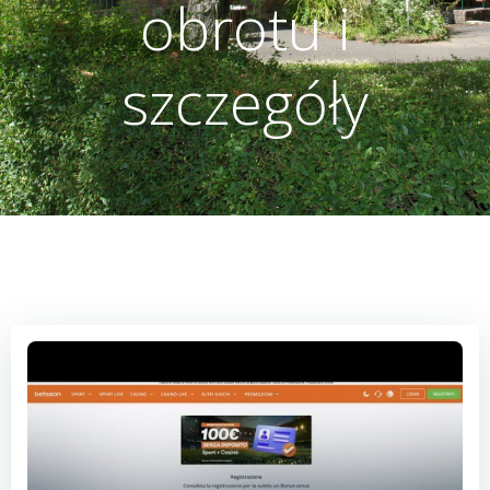
obrotu i
szczegóły