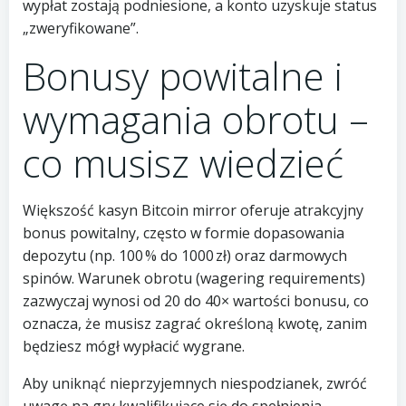
wypłat zostają podniesione, a konto uzyskuje status
„zweryfikowane”.
Bonusy powitalne i
wymagania obrotu –
co musisz wiedzieć
Większość kasyn Bitcoin mirror oferuje atrakcyjny
bonus powitalny, często w formie dopasowania
depozytu (np. 100 % do 1000 zł) oraz darmowych
spinów. Warunek obrotu (wagering requirements)
zazwyczaj wynosi od 20 do 40× wartości bonusu, co
oznacza, że musisz zagrać określoną kwotę, zanim
będziesz mógł wypłacić wygrane.
Aby uniknąć nieprzyjemnych niespodzianek, zwróć