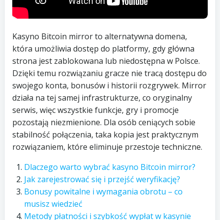
Kasyno Bitcoin mirror to alternatywna domena,
która umożliwia dostęp do platformy, gdy główna
strona jest zablokowana lub niedostępna w Polsce.
Dzięki temu rozwiązaniu gracze nie tracą dostępu do
swojego konta, bonusów i historii rozgrywek. Mirror
działa na tej samej infrastrukturze, co oryginalny
serwis, więc wszystkie funkcje, gry i promocje
pozostają niezmienione. Dla osób ceniących sobie
stabilność połączenia, taka kopia jest praktycznym
rozwiązaniem, które eliminuje przestoje techniczne.
Dlaczego warto wybrać kasyno Bitcoin mirror?
Jak zarejestrować się i przejść weryfikację?
Bonusy powitalne i wymagania obrotu – co
musisz wiedzieć
Metody płatności i szybkość wypłat w kasynie