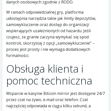
danych osobowych zgodnie z RODO.
W ramach odpowiedzialnej gry, platforma
udostępnia narzędzia takie jak limity depozytów,
samowykluczenie oraz dostęp do organizacji
wspierających uzależnionych od hazardu. Jeśli
czujesz, że granie zaczyna wymykać się spod
kontroli, skorzystaj z opcji „samowykluczenie” –
proces jest prosty i nie wymaga dodatkowych
formalności.
Obsługa klienta i
pomoc techniczna
Wsparcie w kasynie Bitcoin mirror jest dostępne 24/7
przez czat na żywo, e‑mail oraz telefon. Czat
najczęściej odpowiada w ciągu kilku sekund, a