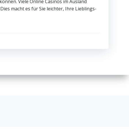
n können. Viele Online Casinos im Ausland
es macht es für Sie leichter, Ihre Lieblings-