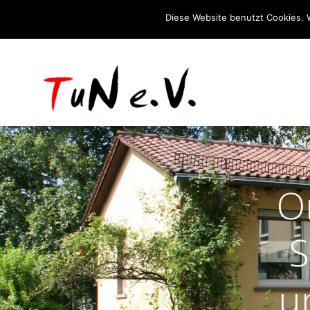
Diese Website benutzt Cookies. 
O
S
u