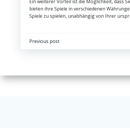
Ein weiterer Vorteil ist die Möglichkeit, dass
bieten ihre Spiele in verschiedenen Währungen 
Spiele zu spielen, unabhängig von Ihrer urs
Previous post