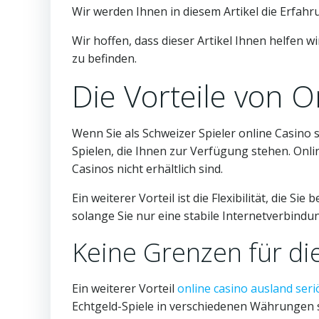
Wir werden Ihnen in diesem Artikel die Erfah
Wir hoffen, dass dieser Artikel Ihnen helfen 
zu befinden.
Die Vorteile von O
Wenn Sie als Schweizer Spieler online Casino sp
Spielen, die Ihnen zur Verfügung stehen. Onlin
Casinos nicht erhältlich sind.
Ein weiterer Vorteil ist die Flexibilität, die 
solange Sie nur eine stabile Internetverbindun
Keine Grenzen für di
Ein weiterer Vorteil
online casino ausland seri
Echtgeld-Spiele in verschiedenen Währungen spi