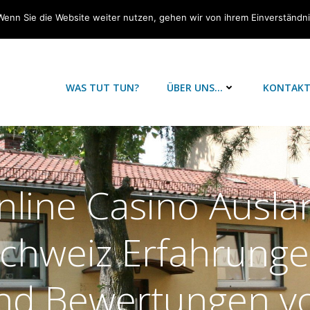
Wenn Sie die Website weiter nutzen, gehen wir von ihrem Einverständn
WAS TUT TUN?
ÜBER UNS…
KONTAK
nline Casino Ausla
chweiz Erfahrung
nd Bewertungen v