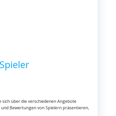
Spieler
ie sich über die verschiedenen Angebote
en und Bewertungen von Spielern präsentieren,