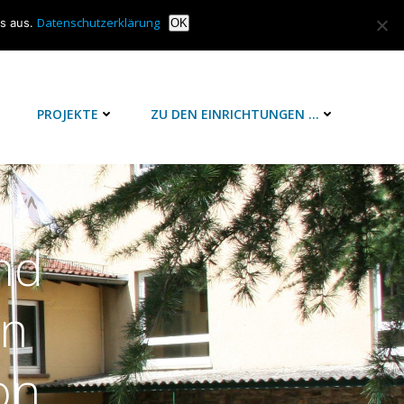
Datenschutzerklärung
is aus.
OK
T
PROJEKTE
ZU DEN EINRICHTUNGEN …
nd
en
on