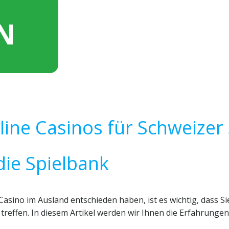
N
line Casinos für Schweizer 
die Spielbank
 Casino im Ausland entschieden haben, ist es wichtig, dass S
 treffen. In diesem Artikel werden wir Ihnen die Erfahrung