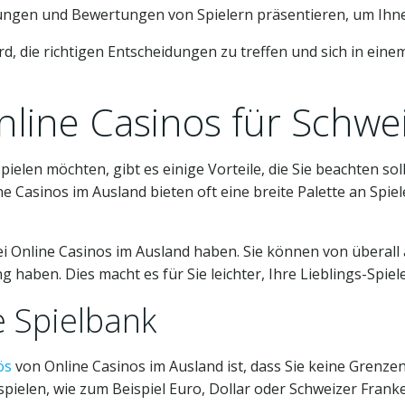
rungen und Bewertungen von Spielern präsentieren, um Ihne
wird, die richtigen Entscheidungen zu treffen und sich in e
nline Casinos für Schwei
ielen möchten, gibt es einige Vorteile, die Sie beachten sollt
e Casinos im Ausland bieten oft eine breite Palette an Spiel
Sie bei Online Casinos im Ausland haben. Sie können von übera
g haben. Dies macht es für Sie leichter, Ihre Lieblings-Spie
e Spielbank
ös
von Online Casinos im Ausland ist, dass Sie keine Grenzen
elen, wie zum Beispiel Euro, Dollar oder Schweizer Franken.