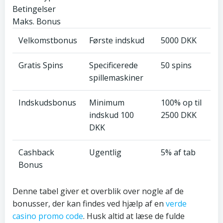
Betingelser
Maks. Bonus
Velkomstbonus
Første indskud
5000 DKK
Gratis Spins
Specificerede
50 spins
spillemaskiner
Indskudsbonus
Minimum
100% op til
indskud 100
2500 DKK
DKK
Cashback
Ugentlig
5% af tab
Bonus
Denne tabel giver et overblik over nogle af de
bonusser, der kan findes ved hjælp af en
verde
casino promo code
. Husk altid at læse de fulde