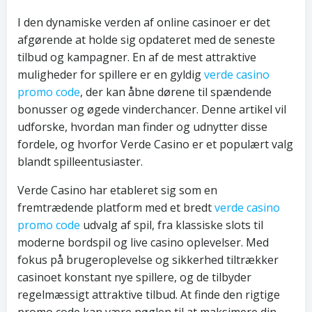
I den dynamiske verden af online casinoer er det
afgørende at holde sig opdateret med de seneste
tilbud og kampagner. En af de mest attraktive
muligheder for spillere er en gyldig
verde casino
promo code
, der kan åbne dørene til spændende
bonusser og øgede vinderchancer. Denne artikel vil
udforske, hvordan man finder og udnytter disse
fordele, og hvorfor Verde Casino er et populært valg
blandt spilleentusiaster.
Verde Casino har etableret sig som en
fremtrædende platform med et bredt
verde casino
promo code
udvalg af spil, fra klassiske slots til
moderne bordspil og live casino oplevelser. Med
fokus på brugeroplevelse og sikkerhed tiltrækker
casinoet konstant nye spillere, og de tilbyder
regelmæssigt attraktive tilbud. At finde den rigtige
promo code kan være nøglen til at maksimere din