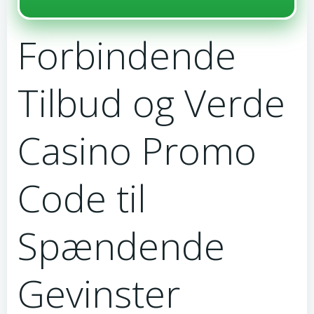
Forbindende
Tilbud og Verde
Casino Promo
Code til
Spændende
Gevinster