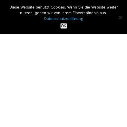
Diese Website benutzt Cookies. Wenn Sie die Website weiter
nutzen, gehen wir von ihrem Einverständnis aus.
Datenschutzerklärung
OK