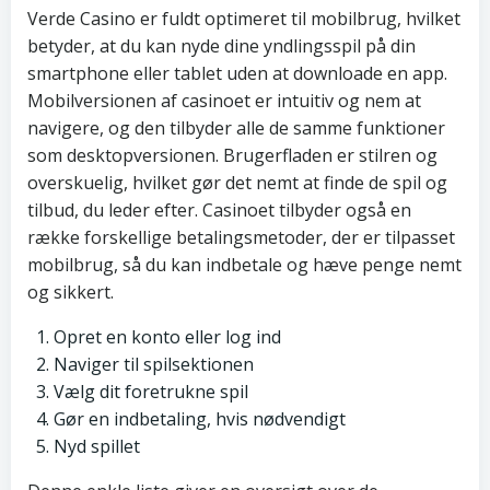
Verde Casino er fuldt optimeret til mobilbrug, hvilket
betyder, at du kan nyde dine yndlingsspil på din
smartphone eller tablet uden at downloade en app.
Mobilversionen af casinoet er intuitiv og nem at
navigere, og den tilbyder alle de samme funktioner
som desktopversionen. Brugerfladen er stilren og
overskuelig, hvilket gør det nemt at finde de spil og
tilbud, du leder efter. Casinoet tilbyder også en
række forskellige betalingsmetoder, der er tilpasset
mobilbrug, så du kan indbetale og hæve penge nemt
og sikkert.
Opret en konto eller log ind
Naviger til spilsektionen
Vælg dit foretrukne spil
Gør en indbetaling, hvis nødvendigt
Nyd spillet