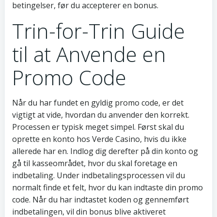
betingelser, før du accepterer en bonus.
Trin-for-Trin Guide
til at Anvende en
Promo Code
Når du har fundet en gyldig promo code, er det
vigtigt at vide, hvordan du anvender den korrekt.
Processen er typisk meget simpel. Først skal du
oprette en konto hos Verde Casino, hvis du ikke
allerede har en. Indlog dig derefter på din konto og
gå til kasseområdet, hvor du skal foretage en
indbetaling. Under indbetalingsprocessen vil du
normalt finde et felt, hvor du kan indtaste din promo
code. Når du har indtastet koden og gennemført
indbetalingen, vil din bonus blive aktiveret