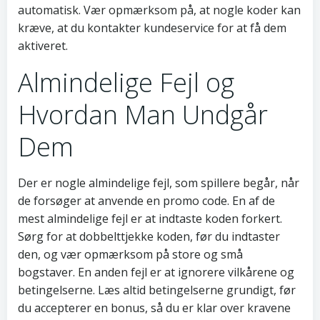
automatisk. Vær opmærksom på, at nogle koder kan
kræve, at du kontakter kundeservice for at få dem
aktiveret.
Almindelige Fejl og
Hvordan Man Undgår
Dem
Der er nogle almindelige fejl, som spillere begår, når
de forsøger at anvende en promo code. En af de
mest almindelige fejl er at indtaste koden forkert.
Sørg for at dobbelttjekke koden, før du indtaster
den, og vær opmærksom på store og små
bogstaver. En anden fejl er at ignorere vilkårene og
betingelserne. Læs altid betingelserne grundigt, før
du accepterer en bonus, så du er klar over kravene