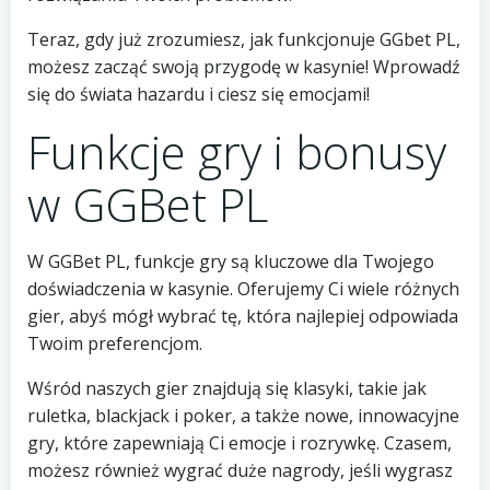
Teraz, gdy już zrozumiesz, jak funkcjonuje GGbet PL,
możesz zacząć swoją przygodę w kasynie! Wprowadź
się do świata hazardu i ciesz się emocjami!
Funkcje gry i bonusy
w GGBet PL
W GGBet PL, funkcje gry są kluczowe dla Twojego
doświadczenia w kasynie. Oferujemy Ci wiele różnych
gier, abyś mógł wybrać tę, która najlepiej odpowiada
Twoim preferencjom.
Wśród naszych gier znajdują się klasyki, takie jak
ruletka, blackjack i poker, a także nowe, innowacyjne
gry, które zapewniają Ci emocje i rozrywkę. Czasem,
możesz również wygrać duże nagrody, jeśli wygrasz