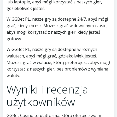
lub laptopie, abyś mógł korzystać z naszych gier,
gdziekolwiek jesteś.
W GGBet PL, nasze gry są dostępne 24/7, abyś mógł
grać, kiedy chcesz. Możesz grać w dowolnym czasie,
abyś mógł korzystać z naszych gier, kiedy jesteś
gotowy.
W GGBet PL, nasze gry są dostępne w różnych
walutach, abyś mógł grać, gdziekolwiek jesteś.
Możesz grać w walucie, którą preferujesz, abyś mógł
korzystać z naszych gier, bez problemów z wymianą
waluty.
Wyniki i recenzja
użytkowników
GGBet Casino to platforma, która oferuje swoim