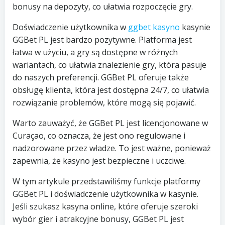
bonusy na depozyty, co ułatwia rozpoczęcie gry.
Doświadczenie użytkownika w
ggbet kasyno
kasynie
GGBet PL jest bardzo pozytywne. Platforma jest
łatwa w użyciu, a gry są dostępne w różnych
wariantach, co ułatwia znalezienie gry, która pasuje
do naszych preferencji. GGBet PL oferuje także
obsługę klienta, która jest dostępna 24/7, co ułatwia
rozwiązanie problemów, które mogą się pojawić.
Warto zauważyć, że GGBet PL jest licencjonowane w
Curaçao, co oznacza, że jest ono regulowane i
nadzorowane przez władze. To jest ważne, ponieważ
zapewnia, że kasyno jest bezpieczne i uczciwe.
W tym artykule przedstawiliśmy funkcje platformy
GGBet PL i doświadczenie użytkownika w kasynie.
Jeśli szukasz kasyna online, które oferuje szeroki
wybór gier i atrakcyjne bonusy, GGBet PL jest