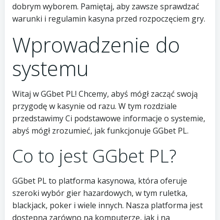
dobrym wyborem. Pamiętaj, aby zawsze sprawdzać
warunki i regulamin kasyna przed rozpoczęciem gry.
Wprowadzenie do
systemu
Witaj w GGbet PL! Chcemy, abyś mógł zacząć swoją
przygodę w kasynie od razu. W tym rozdziale
przedstawimy Ci podstawowe informacje o systemie,
abyś mógł zrozumieć, jak funkcjonuje GGbet PL.
Co to jest GGbet PL?
GGbet PL to platforma kasynowa, która oferuje
szeroki wybór gier hazardowych, w tym ruletka,
blackjack, poker i wiele innych. Nasza platforma jest
dostępna zarówno na komputerze, jak i na