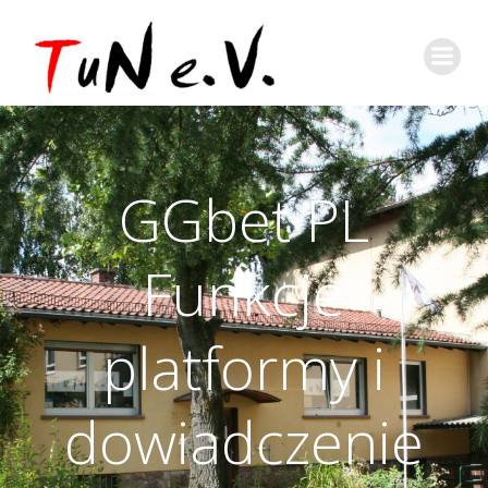
GGbet PL
Funkcje
platformy i
dowiadczenie