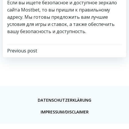
Если вы ищете безопасное и доступное зеркало
сайта Mostbet, то вы пришли к правильному
адресу. Мы готовы предложить вам лучшие
условия для игры и ставок, а также обеспечить
вашу безопасность и доступность.
Previous post
DATENSCHUTZERKLÄRUNG
IMPRESSUM/DISCLAIMER