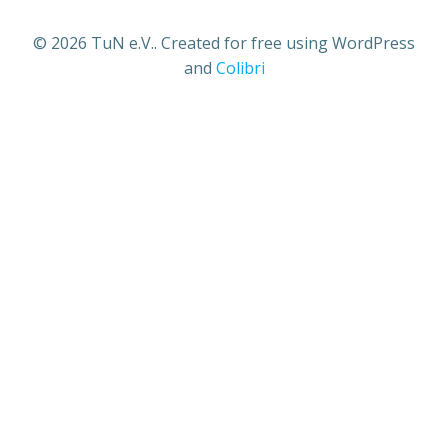
© 2026 TuN e.V.. Created for free using WordPress
and
Colibri