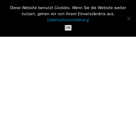
Diese Website benutzt Cookies. Wenn Sie die Website weiter
nutzen, gehen wir von ihrem Einverständnis aus.
Datenschutzerklärung
OK