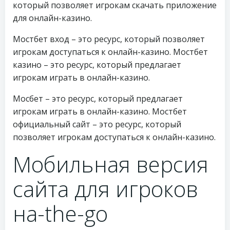
который позволяет игрокам скачать приложение
для онлайн-казино.
Мостбет вход – это ресурс, который позволяет
игрокам доступаться к онлайн-казино. Мостбет
казино – это ресурс, который предлагает
игрокам играть в онлайн-казино.
Мосбет – это ресурс, который предлагает
игрокам играть в онлайн-казино. Мостбет
официальный сайт – это ресурс, который
позволяет игрокам доступаться к онлайн-казино.
Мобильная версия
сайта для игроков
на-the-go