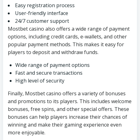
Easy registration process
User-friendly interface
24/7 customer support
Mostbet casino also offers a wide range of payment
options, including credit cards, e-wallets, and other
popular payment methods. This makes it easy for
players to deposit and withdraw funds.
Wide range of payment options
Fast and secure transactions
High level of security
Finally, Mostbet casino offers a variety of bonuses
and promotions to its players. This includes welcome
bonuses, free spins, and other special offers. These
bonuses can help players increase their chances of
winning and make their gaming experience even
more enjoyable.