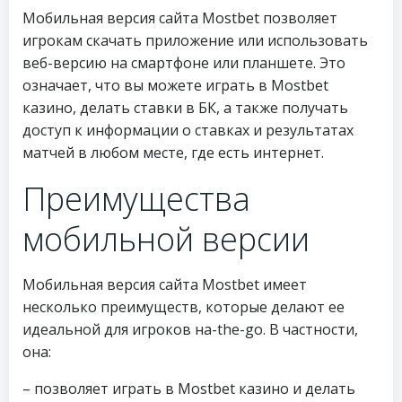
Мобильная версия сайта Mostbet позволяет
игрокам скачать приложение или использовать
веб-версию на смартфоне или планшете. Это
означает, что вы можете играть в Mostbet
казино, делать ставки в БК, а также получать
доступ к информации о ставках и результатах
матчей в любом месте, где есть интернет.
Преимущества
мобильной версии
Мобильная версия сайта Mostbet имеет
несколько преимуществ, которые делают ее
идеальной для игроков на-the-go. В частности,
она:
– позволяет играть в Mostbet казино и делать