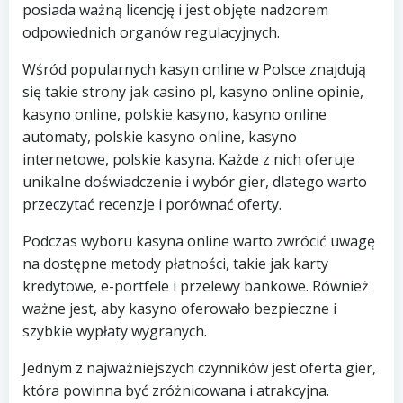
posiada ważną licencję i jest objęte nadzorem
odpowiednich organów regulacyjnych.
Wśród popularnych kasyn online w Polsce znajdują
się takie strony jak casino pl, kasyno online opinie,
kasyno online, polskie kasyno, kasyno online
automaty, polskie kasyno online, kasyno
internetowe, polskie kasyna. Każde z nich oferuje
unikalne doświadczenie i wybór gier, dlatego warto
przeczytać recenzje i porównać oferty.
Podczas wyboru kasyna online warto zwrócić uwagę
na dostępne metody płatności, takie jak karty
kredytowe, e-portfele i przelewy bankowe. Również
ważne jest, aby kasyno oferowało bezpieczne i
szybkie wypłaty wygranych.
Jednym z najważniejszych czynników jest oferta gier,
która powinna być zróżnicowana i atrakcyjna.