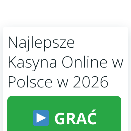
Najlepsze
Kasyna Online w
Polsce w 2026
GRAĆ