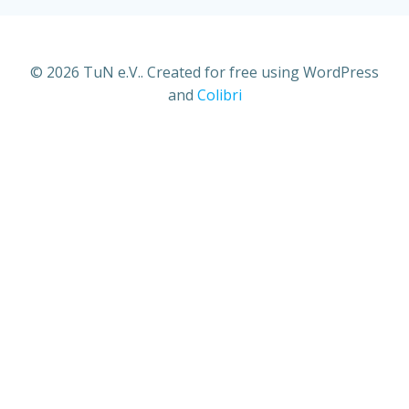
© 2026 TuN e.V.. Created for free using WordPress
and
Colibri