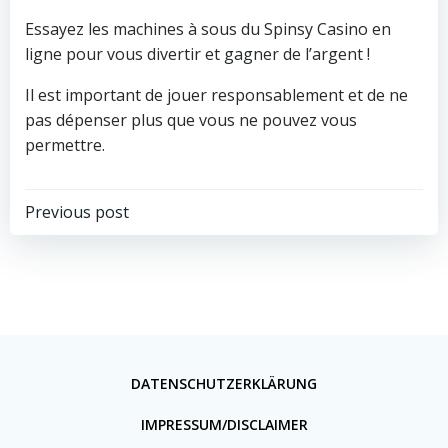
Essayez les machines à sous du Spinsy Casino en
ligne pour vous divertir et gagner de l’argent !
Il est important de jouer responsablement et de ne
pas dépenser plus que vous ne pouvez vous
permettre.
Previous post
DATENSCHUTZERKLÄRUNG
IMPRESSUM/DISCLAIMER