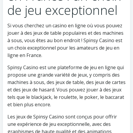
de jeu exceptionnel
Si vous cherchez un casino en ligne où vous pouvez
jouer à des jeux de table populaires et des machines
à sous, vous êtes au bon endroit ! Spinsy Casino est
un choix exceptionnel pour les amateurs de jeu en
ligne en France.
Spinsy Casino est une plateforme de jeu en ligne qui
propose une grande variété de jeux, y compris des
machines à sous, des jeux de table, des jeux de cartes
et des jeux de hasard. Vous pouvez jouer à des jeux
tels que le blackjack, le roulette, le poker, le baccarat
et bien plus encore.
Les jeux de Spinsy Casino sont conçus pour offrir
une expérience de jeu exceptionnelle, avec des
graphismes de haute qualité et des animations