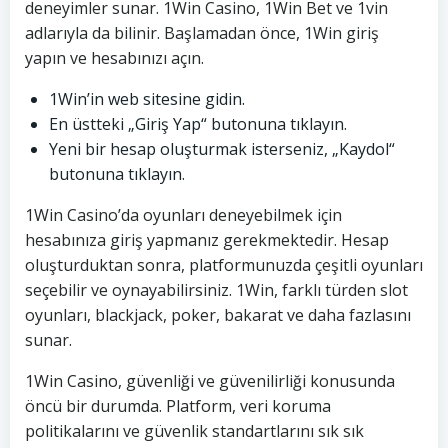
deneyimler sunar. 1Win Casino, 1Win Bet ve 1vin
adlarıyla da bilinir. Başlamadan önce, 1Win giriş
yapın ve hesabınızı açın.
1Win’in web sitesine gidin.
En üstteki „Giriş Yap“ butonuna tıklayın.
Yeni bir hesap oluşturmak isterseniz, „Kaydol“
butonuna tıklayın.
1Win Casino’da oyunları deneyebilmek için
hesabınıza giriş yapmanız gerekmektedir. Hesap
oluşturduktan sonra, platformunuzda çeşitli oyunları
seçebilir ve oynayabilirsiniz. 1Win, farklı türden slot
oyunları, blackjack, poker, bakarat ve daha fazlasını
sunar.
1Win Casino, güvenliği ve güvenilirliği konusunda
öncü bir durumda. Platform, veri koruma
politikalarını ve güvenlik standartlarını sık sık