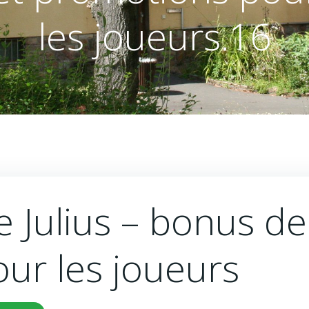
les joueurs.16
e Julius – bonus d
ur les joueurs