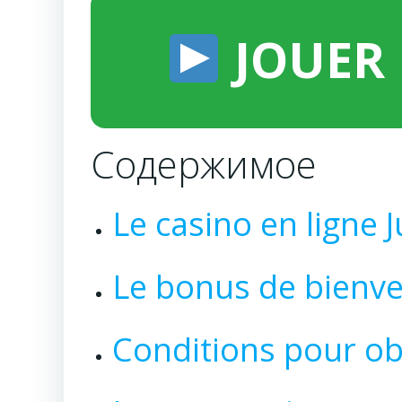
JOUER
Содержимое
Le casino en ligne 
Le bonus de bienve
Conditions pour ob