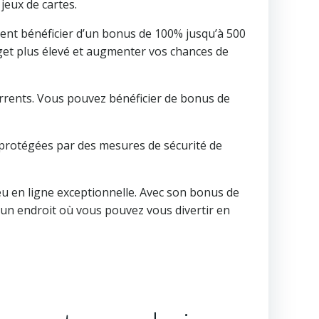
 jeux de cartes.
ent bénéficier d’un bonus de 100% jusqu’à 500
dget plus élevé et augmenter vos chances de
rrents. Vous pouvez bénéficier de bonus de
t protégées par des mesures de sécurité de
jeu en ligne exceptionnelle. Avec son bonus de
 un endroit où vous pouvez vous divertir en