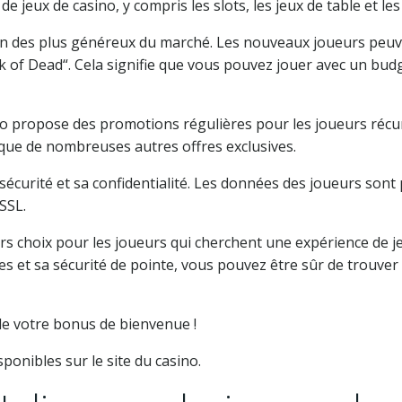
 jeux de casino, y compris les slots, les jeux de table et les
’un des plus généreux du marché. Les nouveaux joueurs peuv
ook of Dead“. Cela signifie que vous pouvez jouer avec un bu
no propose des promotions régulières pour les joueurs récu
i que de nombreuses autres offres exclusives.
sécurité et sa confidentialité. Les données des joueurs son
SSL.
eurs choix pour les joueurs qui cherchent une expérience de 
 et sa sécurité de pointe, vous pouvez être sûr de trouver
de votre bonus de bienvenue !
onibles sur le site du casino.