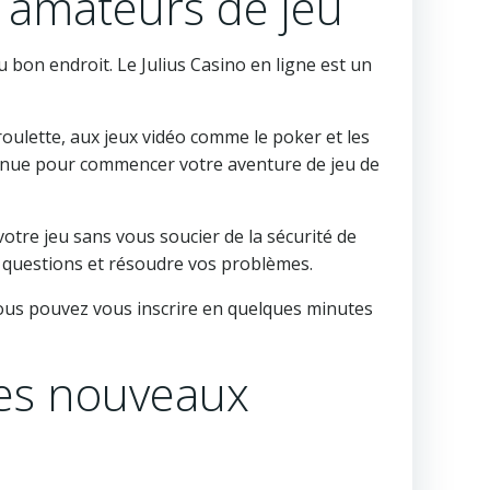
s amateurs de jeu
u bon endroit. Le Julius Casino en ligne est un
roulette, aux jeux vidéo comme le poker et les
enue pour commencer votre aventure de jeu de
otre jeu sans vous soucier de la sécurité de
 questions et résoudre vos problèmes.
 Vous pouvez vous inscrire en quelques minutes
les nouveaux