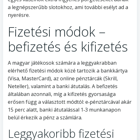
a legnépszerűbb slotokhoz, ami további esélyt ad a
nyerésre.
Fizetési módok –
befizetés és kifizetés
A magyar játékosok számára a leggyakrabban
elérhető fizetési módok közé tartozik a bankkártya
(Visa, MasterCard), az online pénztárcák (Skrill,
Neteller), valamint a banki átutalás. A befizetés
általában azonnali, míg a kifizetés gyorsasága
erősen függ a választott módtól: e‑pénztárcával akár
15 perc alatt, banki átutalással 1‑3 munkanapon
belül érkezik a pénz a számlára.
Leggyakoribb fizetési