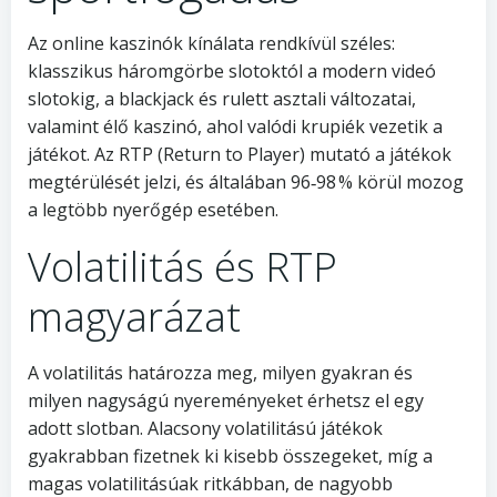
Az online kaszinók kínálata rendkívül széles:
klasszikus háromgörbe slotoktól a modern videó
slotokig, a blackjack és rulett asztali változatai,
valamint élő kaszinó, ahol valódi krupiék vezetik a
játékot. Az RTP (Return to Player) mutató a játékok
megtérülését jelzi, és általában 96‑98 % körül mozog
a legtöbb nyerőgép esetében.
Volatilitás és RTP
magyarázat
A volatilitás határozza meg, milyen gyakran és
milyen nagyságú nyereményeket érhetsz el egy
adott slotban. Alacsony volatilitású játékok
gyakrabban fizetnek ki kisebb összegeket, míg a
magas volatilitásúak ritkábban, de nagyobb