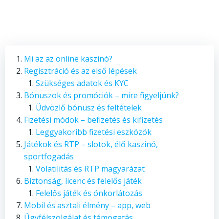
Mi az az online kaszinó?
Regisztráció és az első lépések
Szükséges adatok és KYC
Bónuszok és promóciók – mire figyeljünk?
Üdvözlő bónusz és feltételek
Fizetési módok – befizetés és kifizetés
Leggyakoribb fizetési eszközök
Játékok és RTP – slotok, élő kaszinó,
sportfogadás
Volatilitás és RTP magyarázat
Biztonság, licenc és felelős játék
Felelős játék és önkorlátozás
Mobil és asztali élmény – app, web
Ügyfélszolgálat és támogatás