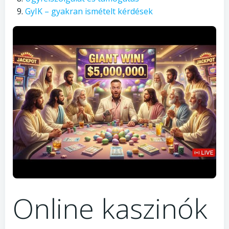
GyIK – gyakran ismételt kérdések
Online kaszinók