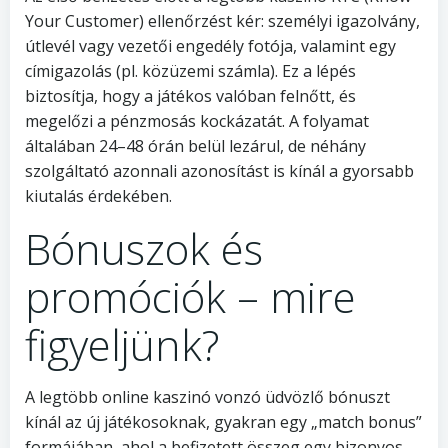
Your Customer) ellenőrzést kér: személyi igazolvány,
útlevél vagy vezetői engedély fotója, valamint egy
címigazolás (pl. közüzemi számla). Ez a lépés
biztosítja, hogy a játékos valóban felnőtt, és
megelőzi a pénzmosás kockázatát. A folyamat
általában 24–48 órán belül lezárul, de néhány
szolgáltató azonnali azonosítást is kínál a gyorsabb
kiutalás érdekében.
Bónuszok és
promóciók – mire
figyeljünk?
A legtöbb online kaszinó vonzó üdvözlő bónuszt
kínál az új játékosoknak, gyakran egy „match bonus”
formájában, ahol a befizetett összeg egy bizonyos