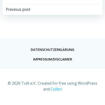
Previous post
DATENSCHUTZERKLÄRUNG
IMPRESSUM/DISCLAIMER
© 2026 TuN e.V.. Created for free using WordPress
and
Colibri