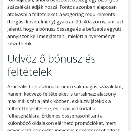
százalékát adják hozzá. Fontos azonban alaposan
átolvasni a feltételeket: a wagering requirements
(forgási követelmény) gyakran 20–40‑szoros, ami azt
jelenti, hogy a bónusz összege és a befizetés együtt
annyiszor kell megjátszani, mielőtt a nyereményt
kifizethetik.
Üdvözlő bónusz és
feltételek
Az ideális bónuszkínálat nem csak magas százalékot,
hanem kedvező feltételeket is tartalmaz: alacsony
maximális tét a játék közben, exkluzív játékok a
feltétel teljesítésére, és rövid időkorlát a
felhasználásra. Érdemes összehasonlítani a
különböző oldalakon elérhető promóciókat, mert
egyes kaszinók extra ingyenes pörgetéseket adnak