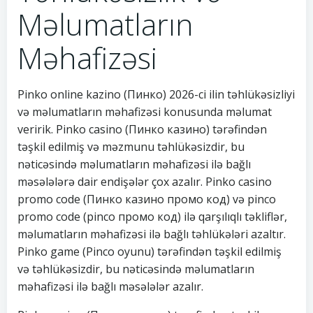
Məlumatların
Məhafizəsi
Pinko online kazino (Пинко) 2026-ci ilin təhlükəsizliyi
və məlumatların məhafizəsi konusunda məlumat
veririk. Pinko casino (Пинко казино) tərəfindən
təşkil edilmiş və məzmunu təhlükəsizdir, bu
nəticəsində məlumatların məhafizəsi ilə bağlı
məsələlərə dair endişələr çox azalır. Pinko casino
promo code (Пинко казино промо код) və pinco
promo code (pinco промо код) ilə qarşılıqlı təkliflər,
məlumatların məhafizəsi ilə bağlı təhlükələri azaltır.
Pinko game (Pinco oyunu) tərəfindən təşkil edilmiş
və təhlükəsizdir, bu nəticəsində məlumatların
məhafizəsi ilə bağlı məsələlər azalır.