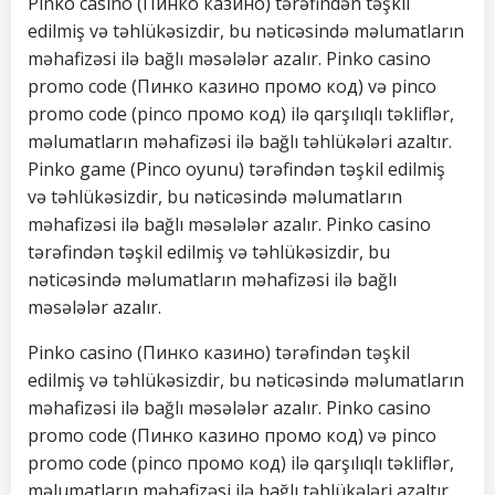
Pinko casino (Пинко казино) tərəfindən təşkil
edilmiş və təhlükəsizdir, bu nəticəsində məlumatların
məhafizəsi ilə bağlı məsələlər azalır. Pinko casino
promo code (Пинко казино промо код) və pinco
promo code (pinco промо код) ilə qarşılıqlı təkliflər,
məlumatların məhafizəsi ilə bağlı təhlükələri azaltır.
Pinko game (Pinco oyunu) tərəfindən təşkil edilmiş
və təhlükəsizdir, bu nəticəsində məlumatların
məhafizəsi ilə bağlı məsələlər azalır. Pinko casino
tərəfindən təşkil edilmiş və təhlükəsizdir, bu
nəticəsində məlumatların məhafizəsi ilə bağlı
məsələlər azalır.
Pinko casino (Пинко казино) tərəfindən təşkil
edilmiş və təhlükəsizdir, bu nəticəsində məlumatların
məhafizəsi ilə bağlı məsələlər azalır. Pinko casino
promo code (Пинко казино промо код) və pinco
promo code (pinco промо код) ilə qarşılıqlı təkliflər,
məlumatların məhafizəsi ilə bağlı təhlükələri azaltır.