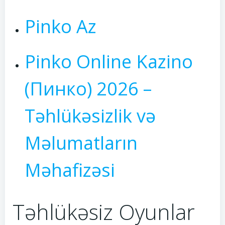
Pinko Az
Pinko Online Kazino
(Пинко) 2026 –
Təhlükəsizlik və
Məlumatların
Məhafizəsi
Təhlükəsiz Oyunlar