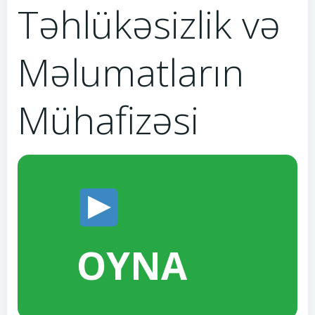
Təhlükəsizlik və
Məlumatların
Mühafizəsi
OYNA