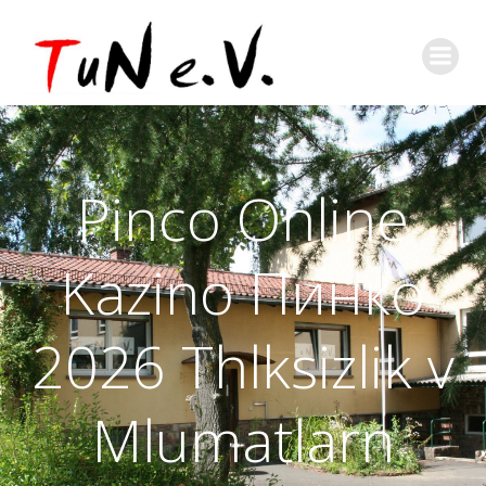
Pinco Online
Kazino Пинко
2026 Thlksizlik v
Mlumatlarn