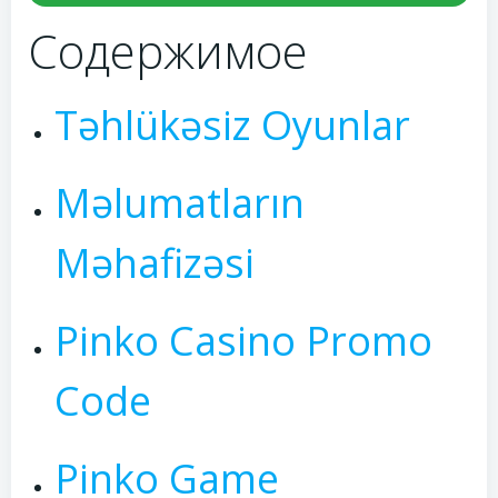
Содержимое
Təhlükəsiz Oyunlar
Məlumatların
Məhafizəsi
Pinko Casino Promo
Code
Pinko Game