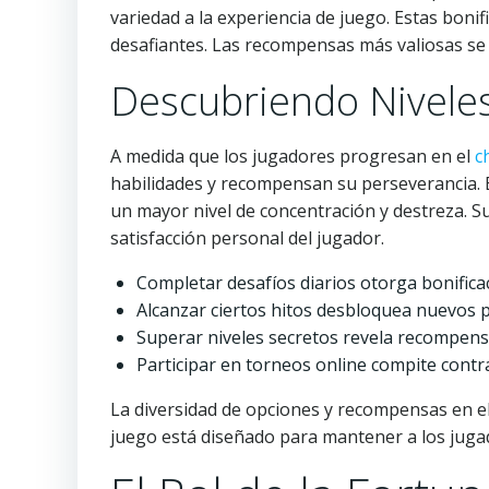
variedad a la experiencia de juego. Estas bonif
desafiantes. Las recompensas más valiosas se 
Descubriendo Niveles
A medida que los jugadores progresan en el
c
habilidades y recompensan su perseverancia. E
un mayor nivel de concentración y destreza. S
satisfacción personal del jugador.
Completar desafíos diarios otorga bonificac
Alcanzar ciertos hitos desbloquea nuevos 
Superar niveles secretos revela recompens
Participar en torneos online compite contr
La diversidad de opciones y recompensas en e
juego está diseñado para mantener a los jug