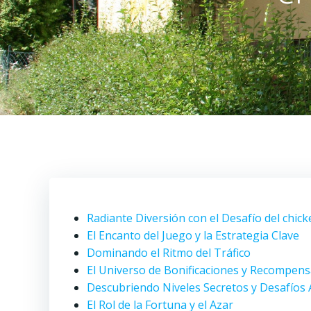
Radiante Diversión con el Desafío del chic
El Encanto del Juego y la Estrategia Clave
Dominando el Ritmo del Tráfico
El Universo de Bonificaciones y Recompen
Descubriendo Niveles Secretos y Desafíos 
El Rol de la Fortuna y el Azar