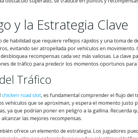
cada obstáculo superado, se traduce en puntos y recompensas
o y la Estrategia Clave
de habilidad que requiere reflejos rápidos y una toma de dec
igros, evitando ser atropellada por vehículos en movimiento.
 desbloquea recompensas cada vez más valiosas. La clave pa
trones de tráfico para predecir los momentos oportunos para
el Tráfico
l
chicken road slot
, es fundamental comprender el flujo del 
los vehículos que se aproximan, y espera el momento justo p
s, ya que podrían poner en peligro a la gallina. Recuerda qu
a alcanzar las mejores recompensas.
bién ofrece un elemento de estrategia. Los jugadores puede