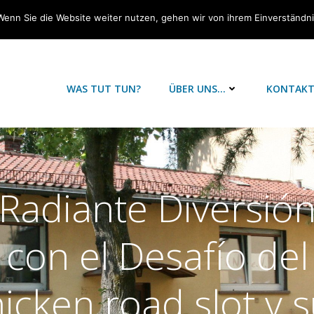
Wenn Sie die Website weiter nutzen, gehen wir von ihrem Einverständn
WAS TUT TUN?
ÜBER UNS…
KONTAK
Radiante Diversió
con el Desafío del
icken road slot y 