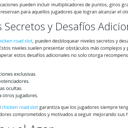
icaciones pueden incluir multiplicadores de puntos, giros grat
reservan para aquellos jugadores que logran alcanzar el otr
 Secretos y Desafíos Adicio
hicken road slot
, pueden desbloquear niveles secretos y des
stos niveles suelen presentar obstáculos más complejos y p
uperar estos desafíos adicionales no solo otorga recompens
iones exclusivas.
potenciadores.
as ocultas.
a otros jugadores.
l
chicken road slot
garantiza que los jugadores siempre tenga
adores comprometidos y motivados a seguir mejorando sus h