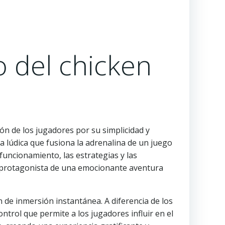
o del chicken
ón de los jugadores por su simplicidad y
ia lúdica que fusiona la adrenalina de un juego
funcionamiento, las estrategias y las
a protagonista de una emocionante aventura
 de inmersión instantánea. A diferencia de los
ntrol que permite a los jugadores influir en el