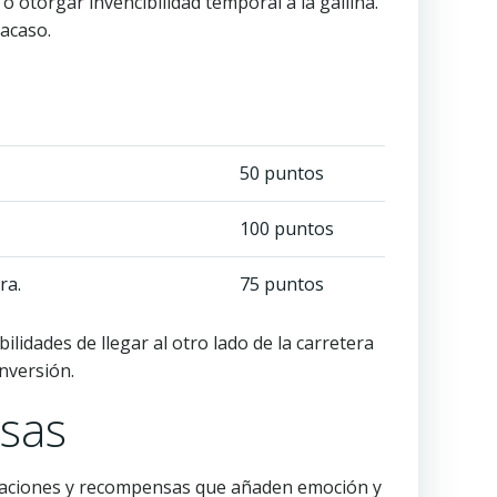
 otorgar invencibilidad temporal a la gallina.
racaso.
50 puntos
100 puntos
ra.
75 puntos
lidades de llegar al otro lado de la carretera
inversión.
nsas
ificaciones y recompensas que añaden emoción y