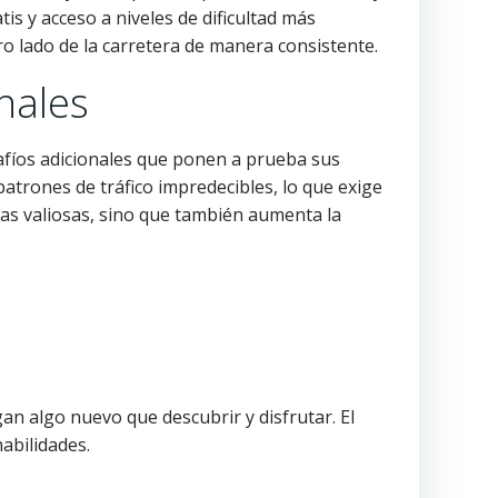
is y acceso a niveles de dificultad más
o lado de la carretera de manera consistente.
nales
afíos adicionales que ponen a prueba sus
atrones de tráfico impredecibles, lo que exige
as valiosas, sino que también aumenta la
n algo nuevo que descubrir y disfrutar. El
abilidades.