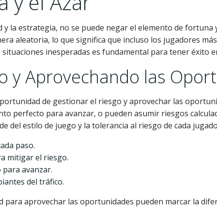
a y el Azar
ad y la estrategia, no se puede negar el elemento de fortuna
ra aleatoria, lo que significa que incluso los jugadores má
s situaciones inesperadas es fundamental para tener éxito e
go y Aprovechando las Opor
oportunidad de gestionar el riesgo y aprovechar las oportu
 perfecto para avanzar, o pueden asumir riesgos calculado
del estilo de juego y la tolerancia al riesgo de cada jugado
cada paso.
 mitigar el riesgo.
 para avanzar.
antes del tráfico.
ad para aprovechar las oportunidades pueden marcar la dife