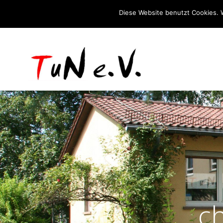
Diese Website benutzt Cookies. 
ch