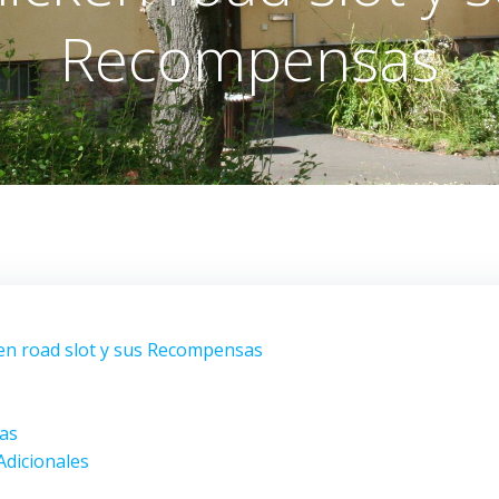
Recompensas
ken road slot y sus Recompensas
sas
Adicionales