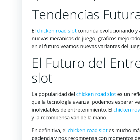
Tendencias Futuras
El
chicken road slot
continúa evolucionando y a
nuevas mecánicas de juego, gráficos mejorados
en el futuro veamos nuevas variantes del jueg
El Futuro del Entr
slot
La popularidad del
chicken road slot
es un refl
que la tecnología avanza, podemos esperar v
inolvidables de entretenimiento. El
chicken roa
y la recompensa van de la mano.
En definitiva, el
chicken road slot
es mucho más 
paciencia y nos recompensa con momentos de e