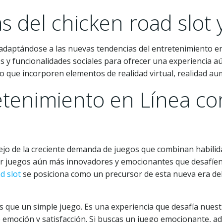
 del chicken road slot 
daptándose a las nuevas tendencias del entretenimiento en
 y funcionalidades sociales para ofrecer una experiencia a
o que incorporen elementos de realidad virtual, realidad au
etenimiento en Línea co
ejo de la creciente demanda de juegos que combinan habilid
er juegos aún más innovadores y emocionantes que desafíe
d slot
se posiciona como un precursor de esta nueva era del 
que un simple juego. Es una experiencia que desafía nuest
moción y satisfacción. Si buscas un juego emocionante, adi