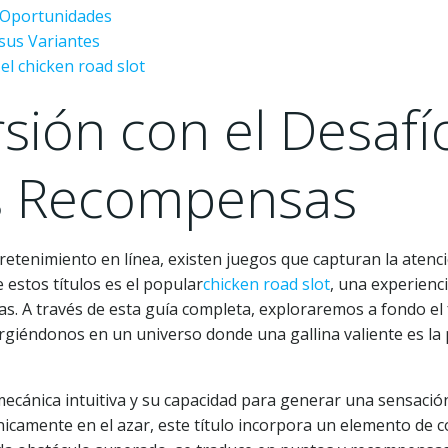
 Oportunidades
 sus Variantes
el chicken road slot
sión con el Desafí
us Recompensas
etenimiento en línea, existen juegos que capturan la atenci
estos títulos es el popular
chicken road slot
, una experienc
s. A través de esta guía completa, exploraremos a fondo el 
ergiéndonos en un universo donde una gallina valiente es l
ecánica intuitiva y su capacidad para generar una sensación
icamente en el azar, este título incorpora un elemento de co