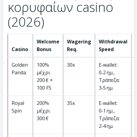
κορυφαίων casino
(2026)
Welcome
Wagering
Withdrawal
Casino
Bonus
Req.
Speed
Golden
100%
30x
E‑wallet:
Panda
μέχρι
0‑2 ημ.,
200 € +
Τράπεζα:
100 FS
3‑5 ημ.
Royal
200%
35x
E‑wallet:
Spin
μέχρι
0‑1 ημ.,
300 €
Τράπεζα:
2‑4 ημ.