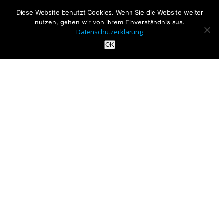
Diese Website benutzt Cookies. Wenn Sie die Website weiter
nutzen, gehen wir von ihrem Einverständnis aus.
Datenschutzerklärung
OK