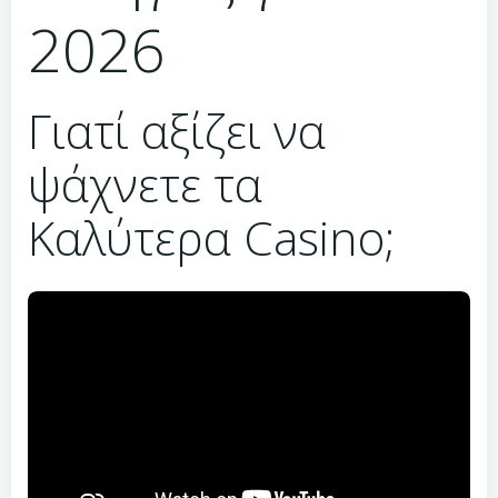
2026
Γιατί αξίζει να
ψάχνετε τα
Καλύτερα Casino;