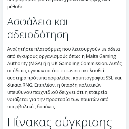
μέθοδο.
Ασφάλεια και
αδειοδότηση
Αναζητήστε πλατφόρμες που λειτουργούν με άδεια
από έγκυρους οργανισμούς όπως η Malta Gaming
Authority (MGA) ή η UK Gambling Commission. Αυτές
οι άδειες εγγυώνται ότι το casino ακολουθεί
αυστηρά πρότυπα ασφαλείας, κρυπτογραφία SSL και
δίκαια RNG. Επιπλέον, η ύπαρξη πολιτικών
υπεύθυνου παιχνιδιού δείχνει ότι η εταιρεία
νοιάζεται για την προστασία των παικτών από
υπερβολικές δαπάνες.
Πίνακας σύγκρισης