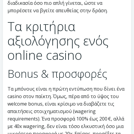
διαδικασία όσο πιο απλή γίνεται, ώστε να
μπορέσετε να βγείτε απευθείας στην δράση.
Τα κριτήρια
αξιολόγησης ενός
online casino
Bonus & προσφορές
Τα μπόνους είναι η πρώτη εντύπωση που δίνει ένα
casino στον παίκτη. Όμως, πέρα από το ύψος του
welcome bonus, είναι κρίσιμο να διαβάζετε τις
απαιτήσεις στοιχηματισμού (wagering
requirements). Ένα προσφορά 100% έως 200 €, αλλά
με 40x wagering, δεν είναι τόσο ελκυστική όσο μια
μικρότερη προσφορά με 20x. Επίσης, προσέξτε τα