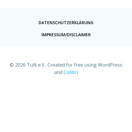
DATENSCHUTZERKLÄRUNG
IMPRESSUM/DISCLAIMER
© 2026 TuN e.V.. Created for free using WordPress
and
Colibri