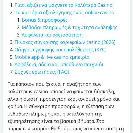
Γιατί αξίζει να ψάχνετε τα Καλύτερα Casino;
Τα κριτήρια αξιολόγησης ενός online casino
Bonus & προσφορές
Μέθοδοι πληρωμής & ταχύτητα ανάληψης
Ασφάλεια και αδειοδότηση
Πίνακας σύγκρισης κορυφαίων casino (2026)
Οδηγός εγγραφής και επαλήθευσης (KYC)
Mobile app & live casino εμπειρία
Ασφάλεια, άδεια και υπεύθυνο παιχνίδι
Συχνές ερωτήσεις (FAQ)
Για κάποιον που ξεκινά, η αναζήτηση των
καλύτερων casino μπορεί να φαίνεται δύσκολη,
αλλά η σωστή προσέγγιση εξοικονομεί χρόνο και
χρήμα. Η σύγκριση προσφορών, η εξέταση των
μεθόδων πληρωμής και η αξιολόγηση της
εξυπηρέτησης είναι τα βασικά βήματα. Στο
παρακάτω κομμάτι θα δούμε πώς να κάνετε αυτή τη