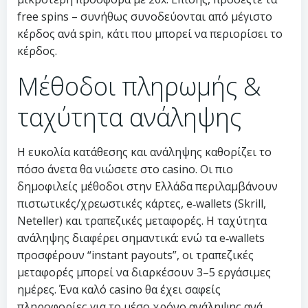
free spins – συνήθως συνοδεύονται από μέγιστο
κέρδος ανά spin, κάτι που μπορεί να περιορίσει το
κέρδος.
Μέθοδοι πληρωμής &
ταχύτητα ανάληψης
Η ευκολία κατάθεσης και ανάληψης καθορίζει το
πόσο άνετα θα νιώσετε στο casino. Οι πιο
δημοφιλείς μέθοδοι στην Ελλάδα περιλαμβάνουν
πιστωτικές/χρεωστικές κάρτες, e‑wallets (Skrill,
Neteller) και τραπεζικές μεταφορές. Η ταχύτητα
ανάληψης διαφέρει σημαντικά: ενώ τα e‑wallets
προσφέρουν “instant payouts”, οι τραπεζικές
μεταφορές μπορεί να διαρκέσουν 3–5 εργάσιμες
ημέρες. Ένα καλό casino θα έχει σαφείς
πληροφορίες για το μέσο χρόνο ανάληψης ανά