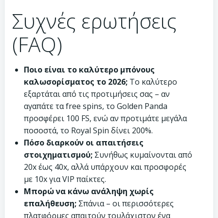
Συχνές ερωτήσεις
(FAQ)
Ποιο είναι το καλύτερο μπόνους
καλωσορίσματος το 2026;
Το καλύτερο
εξαρτάται από τις προτιμήσεις σας – αν
αγαπάτε τα free spins, το Golden Panda
προσφέρει 100 FS, ενώ αν προτιμάτε μεγάλα
ποσοστά, το Royal Spin δίνει 200%.
Πόσο διαρκούν οι απαιτήσεις
στοιχηματισμού;
Συνήθως κυμαίνονται από
20x έως 40x, αλλά υπάρχουν και προσφορές
με 10x για VIP παίκτες.
Μπορώ να κάνω ανάληψη χωρίς
επαλήθευση;
Σπάνια – οι περισσότερες
πλατφόρμες απαιτούν τουλάχιστον ένα