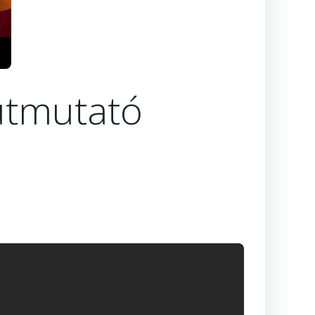
 útmutató