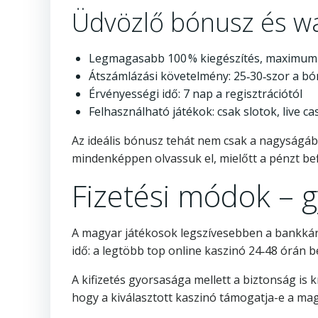
Üdvözlő bónusz és w
Legmagasabb 100 % kiegészítés, maximum 
Átszámlázási követelmény: 25‑30‑szor a bó
Érvényességi idő: 7 nap a regisztrációtól
Felhasználható játékok: csak slotok, live ca
Az ideális bónusz tehát nem csak a nagyságába
mindenképpen olvassuk el, mielőtt a pénzt bef
Fizetési módok – g
A magyar játékosok legszívesebben a bankkárty
idő: a legtöbb top online kaszinó 24‑48 órán b
A kifizetés gyorsasága mellett a biztonság is k
hogy a kiválasztott kaszinó támogatja-e a ma