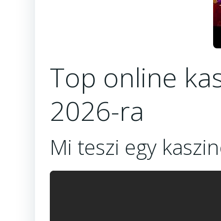
Top online ka
2026-ra
Mi teszi egy kaszin