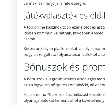
vannak, az már jó jel a hitelességre.
Játékválaszték és élő
A top online kaszinók több ezer slotot és asztal
időben kommunikálhatnak, miközben a videó s
számít.
Keressünk olyan platformokat, amelyek naponta
hogy a szolgáltató folyamatosan befektet a te
Bónuszok és promó
A bónuszok a legtöbb játékos elsődleges motiv
extra ingyenes pörgetés kombináció, de a tén
Ha a kaszinó 40‑szoros átszámlázást követel m
olyan ajánlatokat keresni, ahol a követelmény 