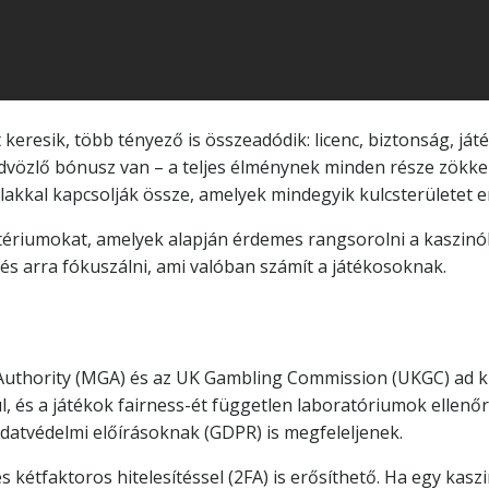
eresik, több tényező is összeadódik: licenc, biztonság, játé
üdvözlő bónusz van – a teljes élménynek minden része zökke
lakkal kapcsolják össze, amelyek mindegyik kulcsterületet er
itériumokat, amelyek alapján érdemes rangsorolni a kaszin
és arra fókuszálni, ami valóban számít a játékosoknak.
hority (MGA) és az UK Gambling Commission (UKGC) ad ki lic
ül, és a játékok fairness-ét független laboratóriumok ellen
datvédelmi előírásoknak (GDPR) is megfeleljenek.
és kétfaktoros hitelesítéssel (2FA) is erősíthető. Ha egy kas