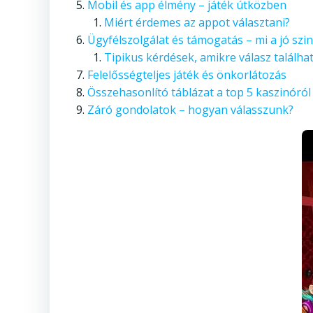
Mobil és app élmény – játék útközben
Miért érdemes az appot választani?
Ügyfélszolgálat és támogatás – mi a jó szin
Tipikus kérdések, amikre válasz találha
Felelősségteljes játék és önkorlátozás
Összehasonlító táblázat a top 5 kaszinóról
Záró gondolatok – hogyan válasszunk?