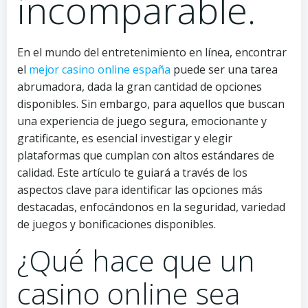
incomparable.
En el mundo del entretenimiento en línea, encontrar
el
mejor casino online españa
puede ser una tarea
abrumadora, dada la gran cantidad de opciones
disponibles. Sin embargo, para aquellos que buscan
una experiencia de juego segura, emocionante y
gratificante, es esencial investigar y elegir
plataformas que cumplan con altos estándares de
calidad. Este artículo te guiará a través de los
aspectos clave para identificar las opciones más
destacadas, enfocándonos en la seguridad, variedad
de juegos y bonificaciones disponibles.
¿Qué hace que un
casino online sea