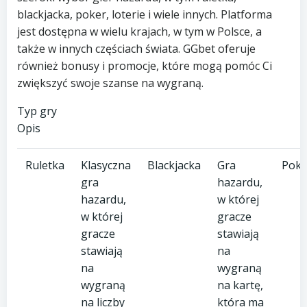
blackjacka, poker, loterie i wiele innych. Platforma
jest dostępna w wielu krajach, w tym w Polsce, a
także w innych częściach świata. GGbet oferuje
również bonusy i promocje, które mogą pomóc Ci
zwiększyć swoje szanse na wygraną.
Typ gry
Opis
Ruletka
Klasyczna
Blackjacka
Gra
Poke
gra
hazardu,
hazardu,
w której
w której
gracze
gracze
stawiają
stawiają
na
na
wygraną
wygraną
na kartę,
na liczby
która ma