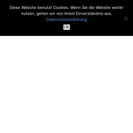
Diese Website benutzt Cookies. Wenn Sie die Website weiter
nutzen, gehen wir von ihrem Einverständnis aus.
Datenschutzerklärung
OK