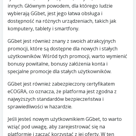
innych. Głównym powodem, dla którego ludzie
wybierają GGbet, jest jego łatwa obsługa i
dostępność na różnych urządzeniach, takich jak
komputery, tablety i smartfony.
GGbet jest również znany z swoich atrakcyjnych
promocji, które są dostępne dla nowych i stałych
użytkowników. Wśród tych promocji, warto wymienić
bonusy powitalne, bonusy załóżenia konta i
specjalne promocje dla stałych użytkowników.
GGbet jest również zabezpieczony certyfikatem
eCOGRA, co oznacza, że platforma jest zgodna z
najwyższych standardów bezpieczeństwa i
sprawiedliwości w hazardzie.
Jeśli jesteś nowym użytkownikiem GGbet, to warto
wziąć pod uwagę, aby zarejestrować się na
platformie i zacząć korzystać z jej oferty. W ten