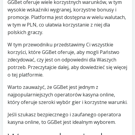
GGBet oferuje wiele korzystnych warunków, w tym
wysokie wskaźniki wygranej, korzystne bonusy i
promocje. Platforma jest dostępna w wielu walutach,
w tym w PLN, co ułatwia korzystanie z niej dla
polskich graczy.
W tym przewodniku przedstawimy Ci wszystkie
korzyści, które GGBet oferuje, aby mogli Państwo
zdecydować, czy jest on odpowiedni dla Waszych
potrzeb. Przeczytajcie dalej, aby dowiedzieć się więcej
o tej platformie.
Warto zauważyć, że GGBet jest jednym z
najpopularniejszych operatorów kasyna online,
który oferuje szeroki wybór gier i korzystne warunki.
Jeśli szukasz bezpiecznego i zaufanego operatora
kasyna online, to GGBet jest idealnym wyborem.