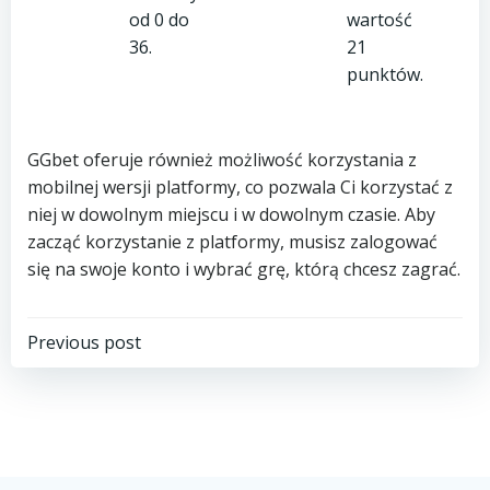
od 0 do
wartość
36.
21
punktów.
GGbet oferuje również możliwość korzystania z
mobilnej wersji platformy, co pozwala Ci korzystać z
niej w dowolnym miejscu i w dowolnym czasie. Aby
zacząć korzystanie z platformy, musisz zalogować
się na swoje konto i wybrać grę, którą chcesz zagrać.
Previous post