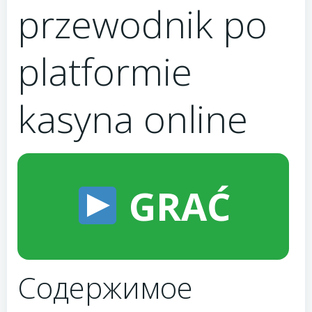
przewodnik po
platformie
kasyna online
GRAĆ
Содержимое