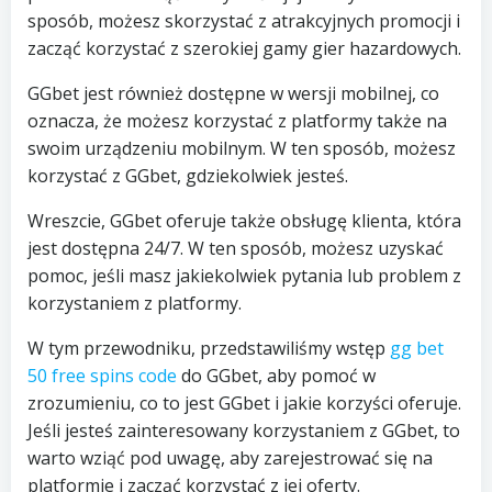
sposób, możesz skorzystać z atrakcyjnych promocji i
zacząć korzystać z szerokiej gamy gier hazardowych.
GGbet jest również dostępne w wersji mobilnej, co
oznacza, że możesz korzystać z platformy także na
swoim urządzeniu mobilnym. W ten sposób, możesz
korzystać z GGbet, gdziekolwiek jesteś.
Wreszcie, GGbet oferuje także obsługę klienta, która
jest dostępna 24/7. W ten sposób, możesz uzyskać
pomoc, jeśli masz jakiekolwiek pytania lub problem z
korzystaniem z platformy.
W tym przewodniku, przedstawiliśmy wstęp
gg bet
50 free spins code
do GGbet, aby pomoć w
zrozumieniu, co to jest GGbet i jakie korzyści oferuje.
Jeśli jesteś zainteresowany korzystaniem z GGbet, to
warto wziąć pod uwagę, aby zarejestrować się na
platformie i zacząć korzystać z jej oferty.