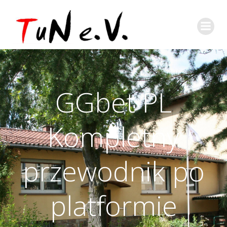
GGbet PL
Kompletny
przewodnik po
platformie