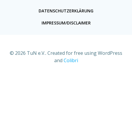
DATENSCHUTZERKLÄRUNG
IMPRESSUM/DISCLAIMER
© 2026 TuN e.V.. Created for free using WordPress
and
Colibri