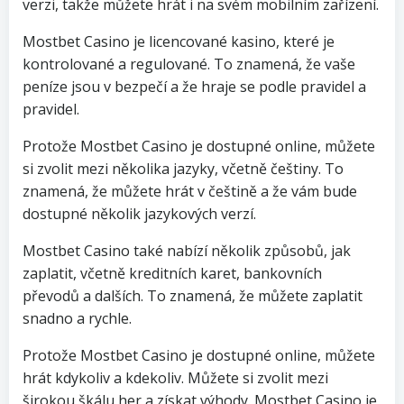
verzi, takže můžete hrát i na svém mobilním zařízení.
Mostbet Casino je licencované kasino, které je
kontrolované a regulované. To znamená, že vaše
peníze jsou v bezpečí a že hraje se podle pravidel a
pravidel.
Protože Mostbet Casino je dostupné online, můžete
si zvolit mezi několika jazyky, včetně češtiny. To
znamená, že můžete hrát v češtině a že vám bude
dostupné několik jazykových verzí.
Mostbet Casino také nabízí několik způsobů, jak
zaplatit, včetně kreditních karet, bankovních
převodů a dalších. To znamená, že můžete zaplatit
snadno a rychle.
Protože Mostbet Casino je dostupné online, můžete
hrát kdykoliv a kdekoliv. Můžete si zvolit mezi
širokou škálu her a získat výhody. Mostbet Casino je