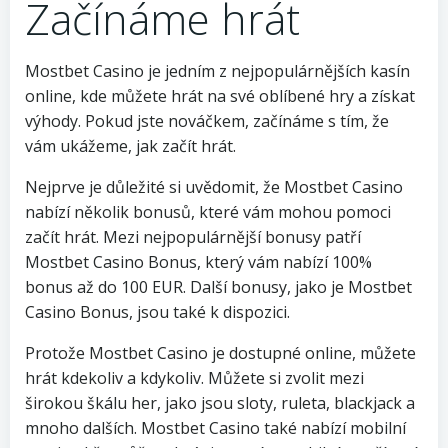
Začínáme hrát
Mostbet Casino je jedním z nejpopulárnějších kasín
online, kde můžete hrát na své oblíbené hry a získat
výhody. Pokud jste nováčkem, začínáme s tím, že
vám ukážeme, jak začít hrát.
Nejprve je důležité si uvědomit, že Mostbet Casino
nabízí několik bonusů, které vám mohou pomoci
začít hrát. Mezi nejpopulárnější bonusy patří
Mostbet Casino Bonus, který vám nabízí 100%
bonus až do 100 EUR. Další bonusy, jako je Mostbet
Casino Bonus, jsou také k dispozici.
Protože Mostbet Casino je dostupné online, můžete
hrát kdekoliv a kdykoliv. Můžete si zvolit mezi
širokou škálu her, jako jsou sloty, ruleta, blackjack a
mnoho dalších. Mostbet Casino také nabízí mobilní