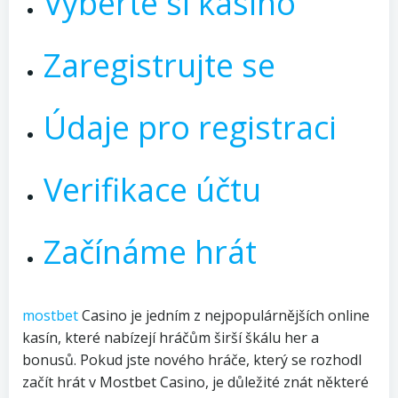
Vyberte si kasino
Zaregistrujte se
Údaje pro registraci
Verifikace účtu
Začínáme hrát
mostbet
Casino je jedním z nejpopulárnějších online
kasín, které nabízejí hráčům širší škálu her a
bonusů. Pokud jste nového hráče, který se rozhodl
začít hrát v Mostbet Casino, je důležité znát některé