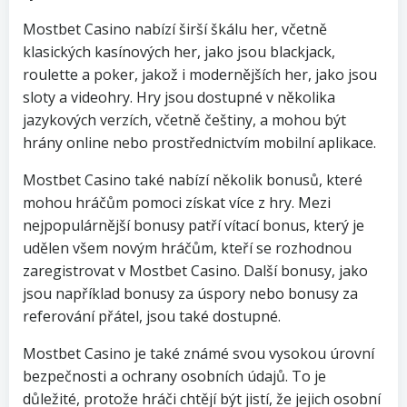
Mostbet Casino nabízí širší škálu her, včetně
klasických kasínových her, jako jsou blackjack,
roulette a poker, jakož i modernějších her, jako jsou
sloty a videohry. Hry jsou dostupné v několika
jazykových verzích, včetně češtiny, a mohou být
hrány online nebo prostřednictvím mobilní aplikace.
Mostbet Casino také nabízí několik bonusů, které
mohou hráčům pomoci získat více z hry. Mezi
nejpopulárnější bonusy patří vítací bonus, který je
udělen všem novým hráčům, kteří se rozhodnou
zaregistrovat v Mostbet Casino. Další bonusy, jako
jsou například bonusy za úspory nebo bonusy za
referování přátel, jsou také dostupné.
Mostbet Casino je také známé svou vysokou úrovní
bezpečnosti a ochrany osobních údajů. To je
důležité, protože hráči chtějí být jistí, že jejich osobní