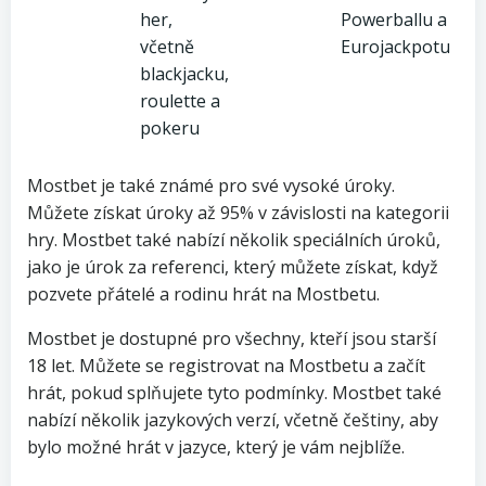
her,
Powerballu a
včetně
Eurojackpotu
blackjacku,
roulette a
pokeru
Mostbet je také známé pro své vysoké úroky.
Můžete získat úroky až 95% v závislosti na kategorii
hry. Mostbet také nabízí několik speciálních úroků,
jako je úrok za referenci, který můžete získat, když
pozvete přátelé a rodinu hrát na Mostbetu.
Mostbet je dostupné pro všechny, kteří jsou starší
18 let. Můžete se registrovat na Mostbetu a začít
hrát, pokud splňujete tyto podmínky. Mostbet také
nabízí několik jazykových verzí, včetně češtiny, aby
bylo možné hrát v jazyce, který je vám nejblíže.