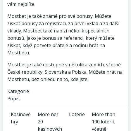
vám nejblíže.
Mostbet je také známé pro své bonusy. Můžete
získat bonusy za registraci, za první vklad a za další
vklady. Mostbet také nabízí několik speciálních
bonusů, jako je bonus za referenci, který můžete
získat, když pozvete přátelé a rodinu hrát na
Mostbetu.
Mostbet je také dostupné v několika zemích, včetně
České republiky, Slovenska a Polska. Můžete hrát na
Mostbetu, bez ohledu na to, kde jste.
Kategorie
Popis
Kasinové
More než
Loterie
More than
S
hry
20
100 lotérií,
h
kasinových
včetně