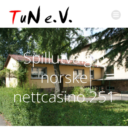
Spillutvalg p
norske
nettcasino.251