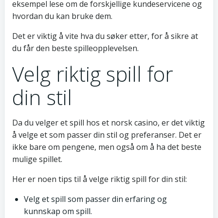
eksempel lese om de forskjellige kundeservicene og
hvordan du kan bruke dem.
Det er viktig å vite hva du søker etter, for å sikre at
du får den beste spilleopplevelsen.
Velg riktig spill for
din stil
Da du velger et spill hos et norsk casino, er det viktig
å velge et som passer din stil og preferanser. Det er
ikke bare om pengene, men også om å ha det beste
mulige spillet.
Her er noen tips til å velge riktig spill for din stil:
Velg et spill som passer din erfaring og
kunnskap om spill.