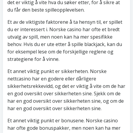
det er viktig å vite hva du søker etter, for å sikre at
du får den beste spilleopplevelsen.
Et av de viktigste faktorene å ta hensyn til, er spillet
du er interessert i. Norske casino har ofte et bredt
utvalg av spill, men noen kan ha mer spesifikke
behov. Hvis du er ute etter å spille blackjack, kan du
for eksempel lese om de forskjellige reglene og
strategiene for å vinne.
Et annet viktig punkt er sikkerheten. Norske
nettcasino har en godere eller dårligere
sikkerhetsrekkevidd, og det er viktig å vite om de har
en god oversikt over sikkerheten sine. Sjekk om de
har en god oversikt over sikkerheten sine, og om de
har en god oversikt over sikkerheten sine.
Et annet viktig punkt er bonusene. Norske casino
har ofte gode bonuspakker, men noen kan ha mer