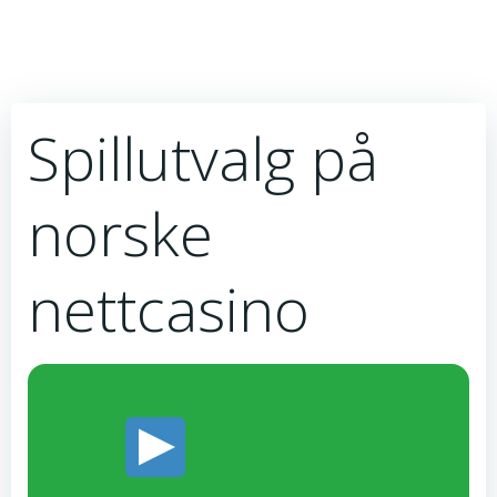
Spillutvalg på
norske
nettcasino