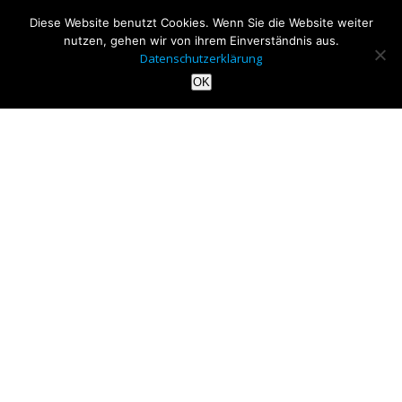
Diese Website benutzt Cookies. Wenn Sie die Website weiter
nutzen, gehen wir von ihrem Einverständnis aus.
Datenschutzerklärung
OK