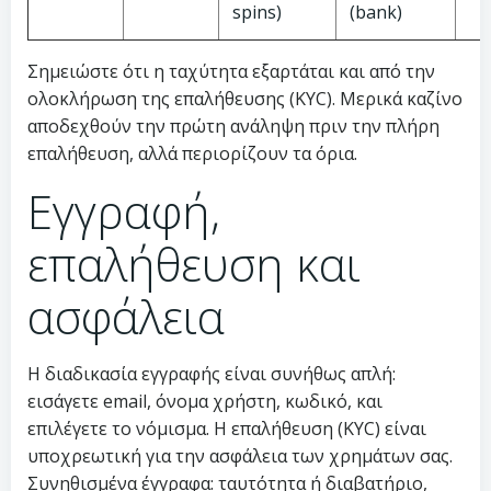
spins)
(bank)
Σημειώστε ότι η ταχύτητα εξαρτάται και από την
ολοκλήρωση της επαλήθευσης (KYC). Μερικά καζίνο
αποδεχθούν την πρώτη ανάληψη πριν την πλήρη
επαλήθευση, αλλά περιορίζουν τα όρια.
Εγγραφή,
επαλήθευση και
ασφάλεια
Η διαδικασία εγγραφής είναι συνήθως απλή:
εισάγετε email, όνομα χρήστη, κωδικό, και
επιλέγετε το νόμισμα. Η επαλήθευση (KYC) είναι
υποχρεωτική για την ασφάλεια των χρημάτων σας.
Συνηθισμένα έγγραφα: ταυτότητα ή διαβατήριο,