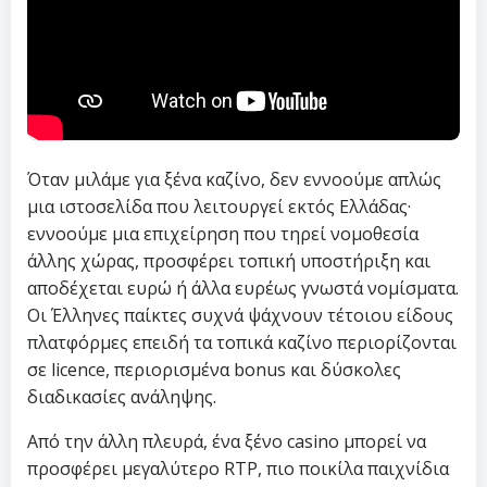
Όταν μιλάμε για ξένα καζίνο, δεν εννοούμε απλώς
μια ιστοσελίδα που λειτουργεί εκτός Ελλάδας·
εννοούμε μια επιχείρηση που τηρεί νομοθεσία
άλλης χώρας, προσφέρει τοπική υποστήριξη και
αποδέχεται ευρώ ή άλλα ευρέως γνωστά νομίσματα.
Οι Έλληνες παίκτες συχνά ψάχνουν τέτοιου είδους
πλατφόρμες επειδή τα τοπικά καζίνο περιορίζονται
σε licence, περιορισμένα bonus και δύσκολες
διαδικασίες ανάληψης.
Από την άλλη πλευρά, ένα ξένο casino μπορεί να
προσφέρει μεγαλύτερο RTP, πιο ποικίλα παιχνίδια