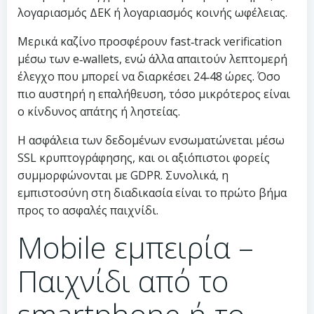
λογαριασμός ΔΕΚ ή λογαριασμός κοινής ωφέλειας.
Μερικά καζίνο προσφέρουν fast‑track verification
μέσω των e‑wallets, ενώ άλλα απαιτούν λεπτομερή
έλεγχο που μπορεί να διαρκέσει 24‑48 ώρες. Όσο
πιο αυστηρή η επαλήθευση, τόσο μικρότερος είναι
ο κίνδυνος απάτης ή ληστείας.
Η ασφάλεια των δεδομένων ενσωματώνεται μέσω
SSL κρυπτογράφησης, και οι αξιόπιστοι φορείς
συμμορφώνονται με GDPR. Συνολικά, η
εμπιστοσύνη στη διαδικασία είναι το πρώτο βήμα
προς το ασφαλές παιχνίδι.
Mobile εμπειρία –
Παιχνίδι από το