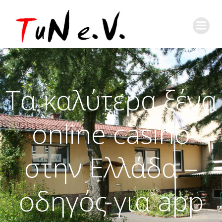
Τα καλύτερα ξένα
online casino
στην Ελλάδα –
οδηγός για app