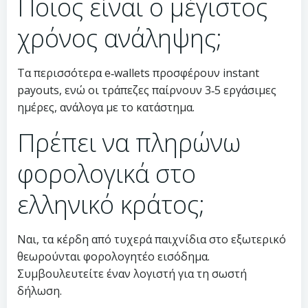
Ποιος είναι ο μέγιστος
χρόνος ανάληψης;
Τα περισσότερα e‑wallets προσφέρουν instant
payouts, ενώ οι τράπεζες παίρνουν 3‑5 εργάσιμες
ημέρες, ανάλογα με το κατάστημα.
Πρέπει να πληρώνω
φορολογικά στο
ελληνικό κράτος;
Ναι, τα κέρδη από τυχερά παιχνίδια στο εξωτερικό
θεωρούνται φορολογητέο εισόδημα.
Συμβουλευτείτε έναν λογιστή για τη σωστή
δήλωση.