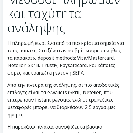
και ταχύτητα
ανάληψης
Η πληρωμή είναι ένα από τα πιο κρίσιμα σημεία για
τους παίκτες. Στα ξένα casino βρίσκουμε συνήθως
τα παρακάτω deposit methods: Visa/Mastercard,
Neteller, Skrill, Trustly, Paysafecard, και κάποιες
φορές και τραπεζική εντολή SEPA.
Από την πλευρά της ανάληψης, οι πιο αποδοτικές
επιλογές είναι τα e‑wallets (Skrill, Neteller) που
επιτρέπουν instant payouts, ενώ οι τραπεζικές
μεταφορές μπορεί να διαρκέσουν 2‑5 εργάσιμες
ημέρες.
Η παρακάτω πίνακας συνοψίζει τα βασικά