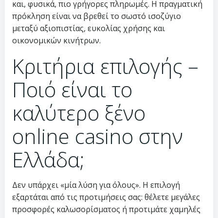
και, φυσικά, πιο γρήγορες πληρωμές. Η πραγματική
πρόκληση είναι να βρεθεί το σωστό ισοζύγιο
μεταξύ αξιοπιστίας, ευκολίας χρήσης και
οικονομικών κινήτρων.
Κριτήρια επιλογής –
Ποιό είναι το
καλύτερο ξένο
online casino στην
Ελλάδα;
Δεν υπάρχει «μία λύση για όλους». Η επιλογή
εξαρτάται από τις προτιμήσεις σας: θέλετε μεγάλες
προσφορές καλωσορίσματος ή προτιμάτε χαμηλές