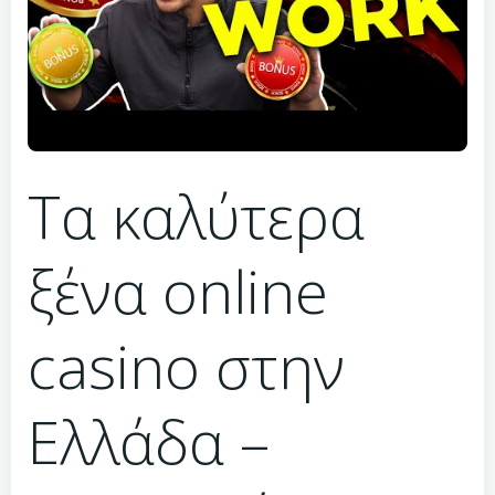
Τα καλύτερα
ξένα online
casino στην
Ελλάδα –