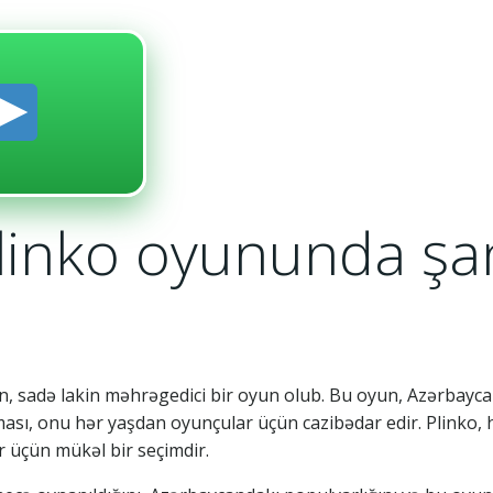
plinko oyununda şa
, sadə lakin məhrəgedici bir oyun olub. Bu oyun, Azərbayc
olması, onu hər yaşdan oyunçular üçün cazibədar edir. Plinko,
 üçün mükəl bir seçimdir.