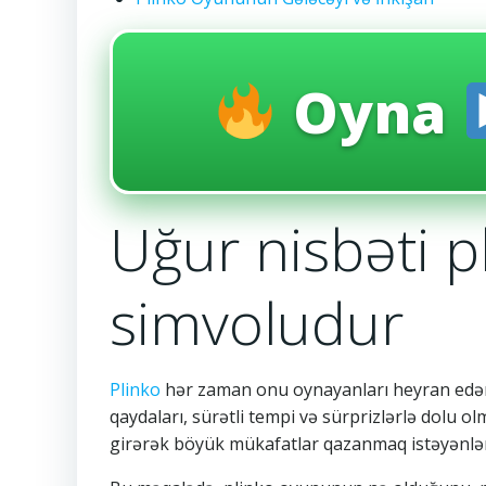
Oyna
Uğur nisbəti 
simvoludur
Plinko
hər zaman onu oynayanları heyran edən
qaydaları, sürətli tempi və sürprizlərlə dolu 
girərək böyük mükafatlar qazanmaq istəyənlər