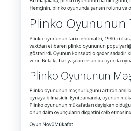
Bu məqalədə, plinko oyununun nə olduğunu, necə
Həmçinin, plinko oyununda şansın rolunu və o
Plinko Oyununun T
Plinko oyununun tarixi ehtimal ki, 1980-ci illər
vaxtdan etibarən plinko oyununun populyarlığı 
göstərirdi. Oyunun konsepti o qədər sadədir 
verir. Belə ki, hər yaşdan insan bu oyunda oyna
Plinko Oyununun Məş
Plinko oyununun məşhurluğunu artırən amillər
oynaya bilməsidir. Eyni zamanda, oyunun mükaf
Plinko oyununun mükafatları dəyişkən olduğu 
onun daim oyunçuların diqqətini cəlb etməsinə 
Oyun NövüMükafat