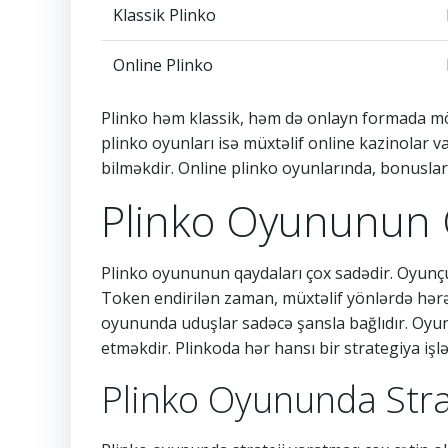
Klassik Plinko
Online Plinko
Plinko həm klassik, həm də onlayn formada mö
plinko oyunları isə müxtəlif online kazinolar 
bilməkdir. Online plinko oyunlarında, bonusla
Plinko Oyununun Q
Plinko oyununun qaydaları çox sadədir. Oyunçul
Token endirilən zaman, müxtəlif yönlərdə hərək
oyununda uduşlar sadəcə şansla bağlıdır. Oyu
etməkdir. Plinkoda hər hansı bir strategiya i
Plinko Oyununda St