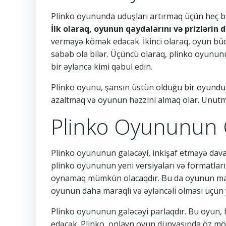
Plinko oyununda uduşları artırmaq üçün heç b
İlk olaraq, oyunun qaydalarını və prizlərin d
verməyə kömək edəcək. İkinci olaraq, oyun bü
səbəb ola bilər. Üçüncü olaraq, plinko oyunu
bir əyləncə kimi qəbul edin.
Plinko oyunu, şansın üstün olduğu bir oyundur
azaltmaq və oyunun həzzini almaq olar. Unutma
Plinko Oyununun Gə
Plinko oyununun gələcəyi, inkişaf etməyə dava
plinko oyununun yeni versiyaları və formatları 
oynamaq mümkün olacaqdır. Bu da oyunun maraql
oyunun daha maraqlı və əyləncəli olması üçün y
Plinko oyununun gələcəyi parlaqdır. Bu oyun, h
edəcək. Plinko, onlayn oyun dünyasında öz mö