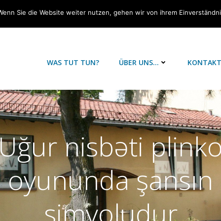
Wenn Sie die Website weiter nutzen, gehen wir von ihrem Einverständn
WAS TUT TUN?
ÜBER UNS…
KONTAK
Uğur nisbəti plink
oyununda şansın
simvoludur