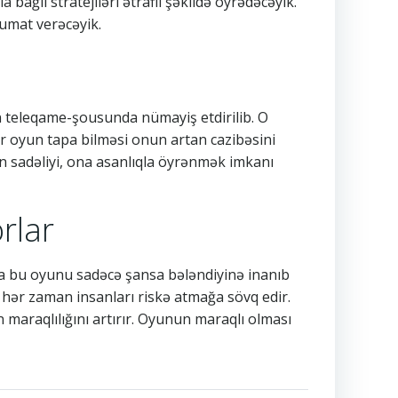
ğlı stratejiləri ətraflı şəkildə öyrədəcəyik.
umat verəcəyik.
kan teleqame-şousunda nümayiş etdirilib. O
ir oyun tapa bilməsi onun artan cazibəsini
 sadəliyi, ona asanlıqla öyrənmək imkanı
rlar
da bu oyunu sadəcə şansa bələndiyinə inanıb
hər zaman insanları riskə atmağa sövq edir.
raqlılığını artırır. Oyunun maraqlı olması