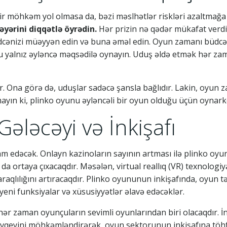
ir möhkəm yol olmasa da, bəzi məslhətlər riskləri azaltmağ
əyərini diqqətlə öyrədin.
Hər prizin nə qədər mükafat verdi
dcənizi müəyyən edin və buna əməl edin. Oyun zamanı büdcən
nu yalnız əyləncə məqsədilə oynayın. Uduş əldə etmək hər 
. Ona görə də, uduşlar sadəcə şansla bağlıdır. Lakin, oyun z
yın ki, plinko oyunu əyləncəli bir oyun olduğu üçün oynarke
ləcəyi və İnkişafı
m edəcək. Onlayn kazinoların sayının artması ilə plinko oyu
da ortaya çıxacaqdır. Məsələn, virtual reallıq (VR) texnologiy
ılığını artıracaqdır. Plinko oyununun inkişafında, oyun tər
eni funksiyalar və xüsusiyyətlər əlavə edəcəklər.
ər zaman oyunçuların sevimli oyunlarından biri olacaqdır. İn
vqeyini möhkəmləndirərək, oyun sektorunun inkişafına töhf