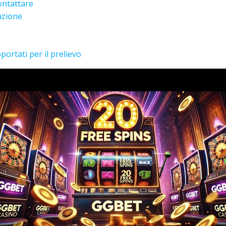
ontattare
azione
ortati per il prelievo