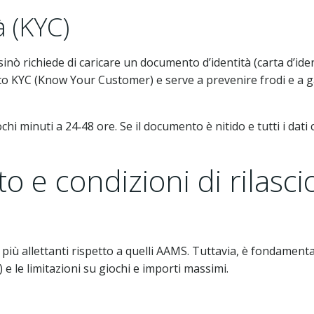
à (KYC)
sinò richiede di caricare un documento d’identità (carta d’id
ato KYC (Know Your Customer) e serve a prevenire frodi e a ga
i minuti a 24‑48 ore. Se il documento è nitido e tutti i dati c
 e condizioni di rilasci
ù allettanti rispetto a quelli AAMS. Tuttavia, è fondamenta
 e le limitazioni su giochi e importi massimi.