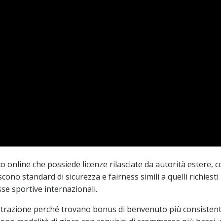
 online che possiede licenze rilasciate da autorità estere
no standard di sicurezza e fairness simili a quelli richies
sse sportive internazionali.
strazione perché trovano bonus di benvenuto più consistenti,