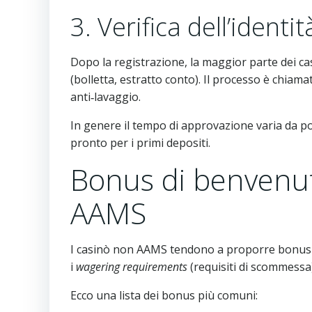
3. Verifica dell’identit
Dopo la registrazione, la maggior parte dei ca
(bolletta, estratto conto). Il processo è chiam
anti‑lavaggio.
In genere il tempo di approvazione varia da poch
pronto per i primi depositi.
Bonus di benvenuto
AAMS
I casinò non AAMS tendono a proporre bonus pi
i
wagering requirements
(requisiti di scommessa)
Ecco una lista dei bonus più comuni: