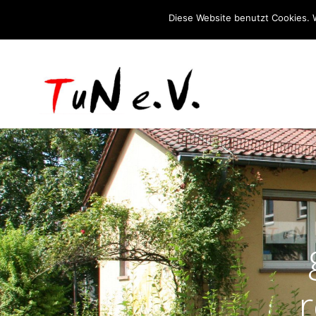
Diese Website benutzt Cookies. 
r