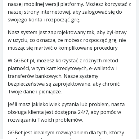
naszej mobilnej wersji platformy. Możesz korzystać z
naszej strony internetowej, aby zalogować się do
swojego konta i rozpocząć grę.
Nasz system jest zaprojektowany tak, aby był łatwy
w użyciu, co oznacza, że możesz rozpocząć grę, nie
musząc się martwić o komplikowane procedury.
W GGBet pl, możesz korzystać z różnych metod
płatności, w tym kart kredytowych, e-walletów i
transferów bankowych. Nasze systemy
bezpieczeństwa są zaprojektowane, aby chronić
Twoje dane i pieniądze.
Jeśli masz jakiekolwiek pytania lub problem, nasza
obsługa klienta jest dostępna 24/7, aby pomóc w
rozwiązaniu Twoich problemów.
GGBet jest idealnym rozwiązaniem dla tych, którzy