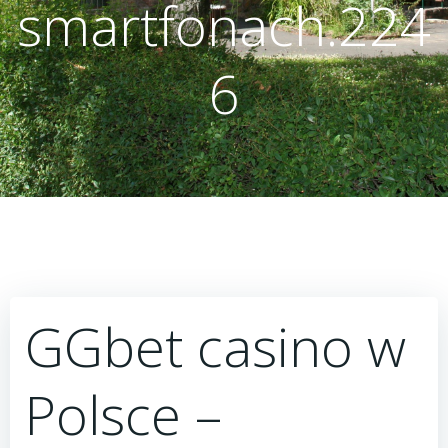
smartfonach.224
6
GGbet casino w
Polsce –