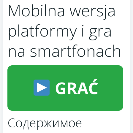
Mobilna wersja
platformy i gra
na smartfonach
GRAĆ
Содержимое