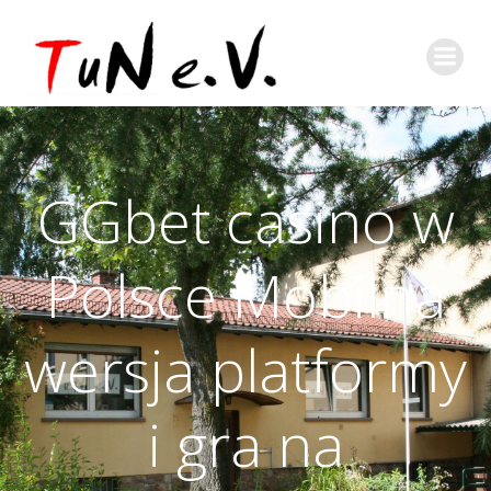
GGbet casino w
Polsce Mobilna
wersja platformy
i gra na