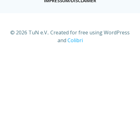
IMPRESSUM/DISCLAIMER
© 2026 TuN e.V.. Created for free using WordPress
and
Colibri