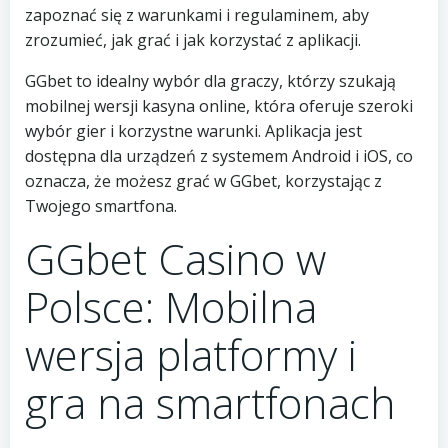
zapoznać się z warunkami i regulaminem, aby
zrozumieć, jak grać i jak korzystać z aplikacji.
GGbet to idealny wybór dla graczy, którzy szukają
mobilnej wersji kasyna online, która oferuje szeroki
wybór gier i korzystne warunki. Aplikacja jest
dostępna dla urządzeń z systemem Android i iOS, co
oznacza, że możesz grać w GGbet, korzystając z
Twojego smartfona.
GGbet Casino w
Polsce: Mobilna
wersja platformy i
gra na smartfonach