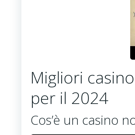
Migliori casin
per il 2024
Cos’è un casino n