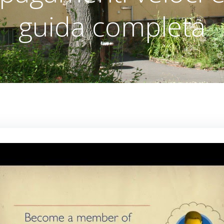
guida completa