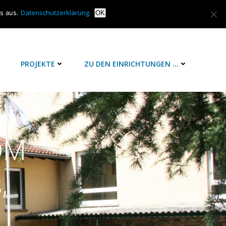
Datenschutzerklärung
is aus.
OK
T
PROJEKTE
ZU DEN EINRICHTUNGEN …
ADM
,
e