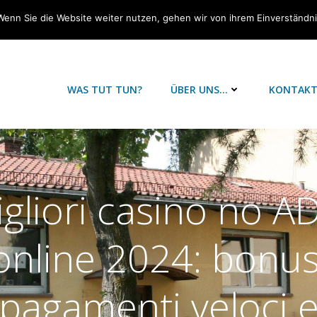
Wenn Sie die Website weiter nutzen, gehen wir von ihrem Einverständn
WAS TUT TUN?
ÜBER UNS…
KONTAK
gliori casino no 
online 2024: bonus
pagamenti veloci 