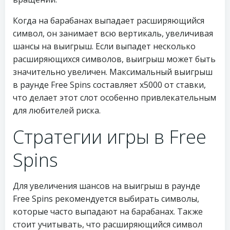
Когда на барабанах выпадает расширяющийся
символ, он занимает всю вертикаль, увеличивая
шансы на выигрыш. Если выпадет несколько
расширяющихся символов, выигрыш может быть
значительно увеличен. Максимальный выигрыш
в раунде Free Spins составляет x5000 от ставки,
что делает этот слот особенно привлекательным
для любителей риска.
Стратегии игры в Free
Spins
Для увеличения шансов на выигрыш в раунде
Free Spins рекомендуется выбирать символы,
которые часто выпадают на барабанах. Также
стоит учитывать, что расширяющийся символ