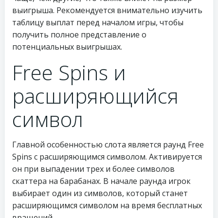
выигрыша. Рекомендуется внимательно изучить
таблицу выплат перед началом игры, чтобы
получить полное представление о
потенциальных выигрышах.
Free Spins и
расширяющийся
символ
Главной особенностью слота является раунд Free
Spins с расширяющимся символом. Активируется
он при выпадении трех и более символов
скаттера на барабанах. В начале раунда игрок
выбирает один из символов, который станет
расширяющимся символом на время бесплатных
вращений.