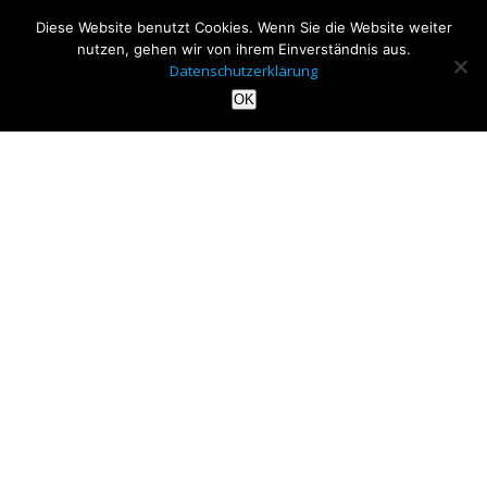
Diese Website benutzt Cookies. Wenn Sie die Website weiter
nutzen, gehen wir von ihrem Einverständnis aus.
Datenschutzerklärung
OK