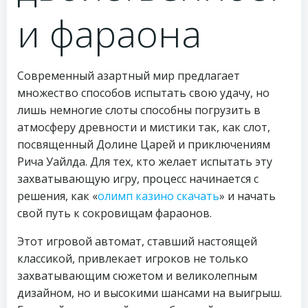
и фараона
Современный азартный мир предлагает
множество способов испытать свою удачу, но
лишь немногие слоты способны погрузить в
атмосферу древности и мистики так, как слот,
посвященный Долине Царей и приключениям
Рича Уайлда. Для тех, кто желает испытать эту
захватывающую игру, процесс начинается с
решения, как «
олимп казино скачать
» и начать
свой путь к сокровищам фараонов.
Этот игровой автомат, ставший настоящей
классикой, привлекает игроков не только
захватывающим сюжетом и великолепным
дизайном, но и высокими шансами на выигрыш.