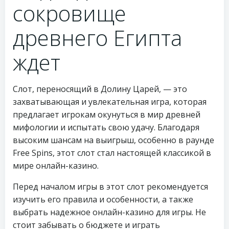
сокровище
древнего Египта
ждет
Слот, переносящий в Долину Царей, — это
захватывающая и увлекательная игра, которая
предлагает игрокам окунуться в мир древней
мифологии и испытать свою удачу. Благодаря
высоким шансам на выигрыш, особенно в раунде
Free Spins, этот слот стал настоящей классикой в
мире онлайн-казино.
Перед началом игры в этот слот рекомендуется
изучить его правила и особенности, а также
выбрать надежное онлайн-казино для игры. Не
стоит забывать о бюджете и играть