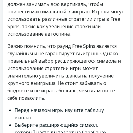
должен занимать всю вертикаль, чтобы
принести максимальный выигрыш. Игроки могут
использовать различные стратегии игры в Free
Spins, такие как увеличение ставки или
использование автоспина.
Важно помнить, что раунд Free Spins является
случайным и не гарантирует выигрыш. Однако
правильный выбор расширяющегося символа и
использование стратегии игры может
значительно увеличить шансы на получение
крупного выигрыша. Не стоит забывать о
бюджете и не играть больше, чем вы можете
себе позволить.
Перед началом игры изучите таблицу
выплат.
Выберите расширяющийся символ,
который часто выпадает на барабанах.