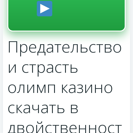
Предательство
и страсть
олимп казино
скачать в
двойственност