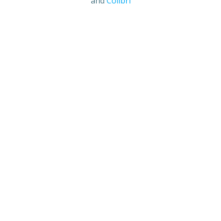
and
Colibri