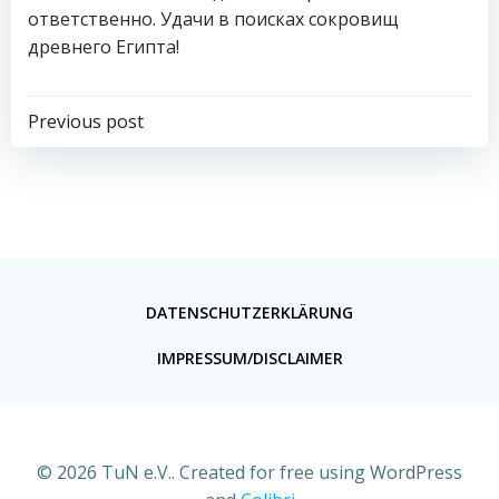
ответственно. Удачи в поисках сокровищ
древнего Египта!
Previous post
DATENSCHUTZERKLÄRUNG
IMPRESSUM/DISCLAIMER
© 2026 TuN e.V.. Created for free using WordPress