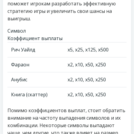
поможет игрокам разработать эффективную
стратегию игры и увеличить свои шансы на
выигрыш.
Символ
Коэффициент выплаты
Рич Уайлд
x5, x25, x125, x500
Фараон
x2, x10, x50, x250
Анубис
x2, x10, x50, x250
Книга (скаттер)
x2, x10, x50, x250
Помимо коэффициентов выплат, стоит обратить
внимание на частоту выпадения символов и их
комбинации. Некоторые символы выпадают
чаще, чем другие, что также влияет на размер