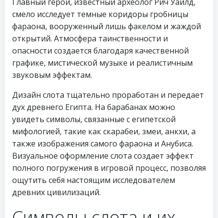
Главный герой, известный археолог Рич Уайлд,
смело исследует темные коридоры гробницы
фараона, вооруженный лишь факелом и жаждой
открытий. Атмосфера таинственности и
опасности создается благодаря качественной
графике, мистической музыке и реалистичным
звуковым эффектам.
Дизайн слота тщательно проработан и передает
дух древнего Египта. На барабанах можно
увидеть символы, связанные с египетской
мифологией, такие как скарабеи, змеи, анкхи, а
также изображения самого фараона и Анубиса.
Визуальное оформление слота создает эффект
полного погружения в игровой процесс, позволяя
ощутить себя настоящим исследователем
древних цивилизаций.
Символы слота и их