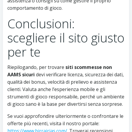
assistenza o consigli su come gestire il proprio
comportamento di gioco.
Conclusioni:
scegliere il sito giusto
per te
Riepilogando, per trovare
siti scommesse non
AAMS sicuri
devi verificare licenza, sicurezza dei dati,
qualità dei bonus, velocità di prelievo e assistenza
clienti. Valuta anche l’esperienza mobile e gli
strumenti di gioco responsabile, perché un ambiente
di gioco sano è la base per divertirsi senza sorprese.
Se vuoi approfondire ulteriormente o confrontare le
offerte più recenti, visita il nostro portale:
https://www.birrairias.com/
. Troverai recensioni