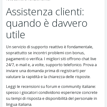
Assistenza clienti:
quando è davvero
utile
Un servizio di supporto reattivo è fondamentale,
soprattutto se incontri problemi con bonus,
pagamenti o verifica. I migliori siti offrono chat live
24/7, e-mail e, a volte, supporto telefonico. Prova a
inviare una domanda prima di registrarti per
valutare la rapidità e la chiarezza delle risposte.
Leggi le recensioni su forum e community italiane:
spesso i giocatori condividono esperienze concrete
su tempi di risposta e disponibilità del personale in
lingua italiana.