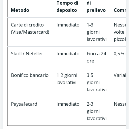
Tempo di
di
Metodo
deposito
prelievo
Commi
Carte di credito
Immediato
1‑3
Nessun
(Visa/Mastercard)
giorni
volte 
lavorativi
piccola
Skrill / Neteller
Immediato
Fino a 24
0,5 % o
ore
Bonifico bancario
1‑2 giorni
3‑5
Variabi
lavorativi
giorni
lavorativi
Paysafecard
Immediato
2‑3
Nessu
giorni
lavorativi