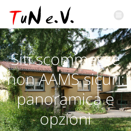
Siti scommesse
non AAMS sicuri:
panoramica e
opzioni