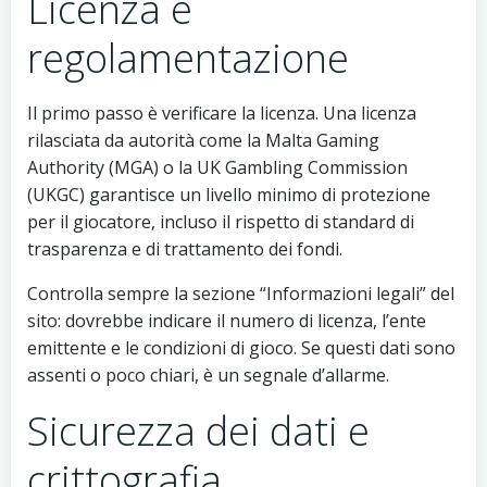
Licenza e
regolamentazione
Il primo passo è verificare la licenza. Una licenza
rilasciata da autorità come la Malta Gaming
Authority (MGA) o la UK Gambling Commission
(UKGC) garantisce un livello minimo di protezione
per il giocatore, incluso il rispetto di standard di
trasparenza e di trattamento dei fondi.
Controlla sempre la sezione “Informazioni legali” del
sito: dovrebbe indicare il numero di licenza, l’ente
emittente e le condizioni di gioco. Se questi dati sono
assenti o poco chiari, è un segnale d’allarme.
Sicurezza dei dati e
crittografia