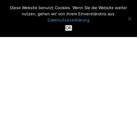
Diese Website benutzt Cookies. Wenn Sie die Website weiter
nutzen, gehen wir von ihrem Einverständnis aus.
Datenschutzerklärung
OK