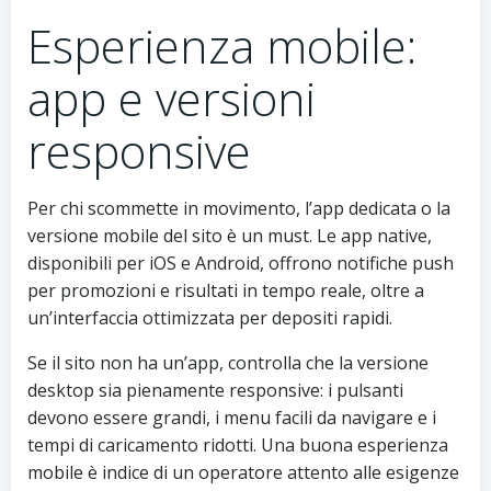
Esperienza mobile:
app e versioni
responsive
Per chi scommette in movimento, l’app dedicata o la
versione mobile del sito è un must. Le app native,
disponibili per iOS e Android, offrono notifiche push
per promozioni e risultati in tempo reale, oltre a
un’interfaccia ottimizzata per depositi rapidi.
Se il sito non ha un’app, controlla che la versione
desktop sia pienamente responsive: i pulsanti
devono essere grandi, i menu facili da navigare e i
tempi di caricamento ridotti. Una buona esperienza
mobile è indice di un operatore attento alle esigenze