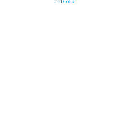
and
Colibri