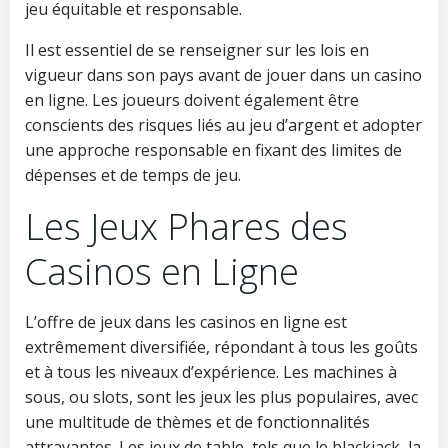
jeu équitable et responsable.
Il est essentiel de se renseigner sur les lois en
vigueur dans son pays avant de jouer dans un casino
en ligne. Les joueurs doivent également être
conscients des risques liés au jeu d’argent et adopter
une approche responsable en fixant des limites de
dépenses et de temps de jeu.
Les Jeux Phares des
Casinos en Ligne
L’offre de jeux dans les casinos en ligne est
extrêmement diversifiée, répondant à tous les goûts
et à tous les niveaux d’expérience. Les machines à
sous, ou slots, sont les jeux les plus populaires, avec
une multitude de thèmes et de fonctionnalités
attrayantes. Les jeux de table, tels que le blackjack, la