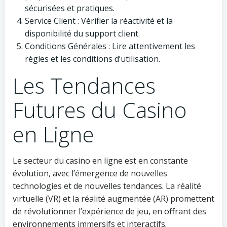
sécurisées et pratiques.
Service Client : Vérifier la réactivité et la
disponibilité du support client.
Conditions Générales : Lire attentivement les
règles et les conditions d’utilisation.
Les Tendances
Futures du Casino
en Ligne
Le secteur du casino en ligne est en constante
évolution, avec l’émergence de nouvelles
technologies et de nouvelles tendances. La réalité
virtuelle (VR) et la réalité augmentée (AR) promettent
de révolutionner l’expérience de jeu, en offrant des
environnements immersifs et interactifs.