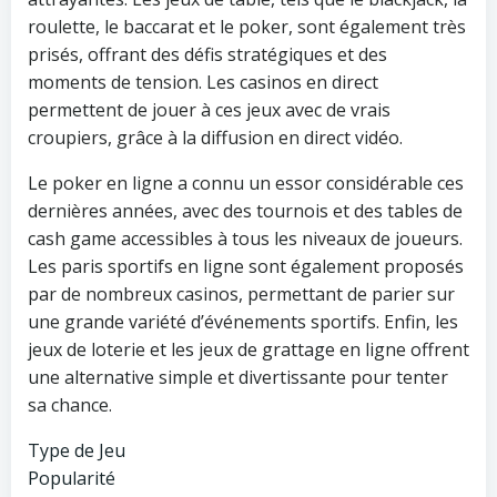
roulette, le baccarat et le poker, sont également très
prisés, offrant des défis stratégiques et des
moments de tension. Les casinos en direct
permettent de jouer à ces jeux avec de vrais
croupiers, grâce à la diffusion en direct vidéo.
Le poker en ligne a connu un essor considérable ces
dernières années, avec des tournois et des tables de
cash game accessibles à tous les niveaux de joueurs.
Les paris sportifs en ligne sont également proposés
par de nombreux casinos, permettant de parier sur
une grande variété d’événements sportifs. Enfin, les
jeux de loterie et les jeux de grattage en ligne offrent
une alternative simple et divertissante pour tenter
sa chance.
Type de Jeu
Popularité