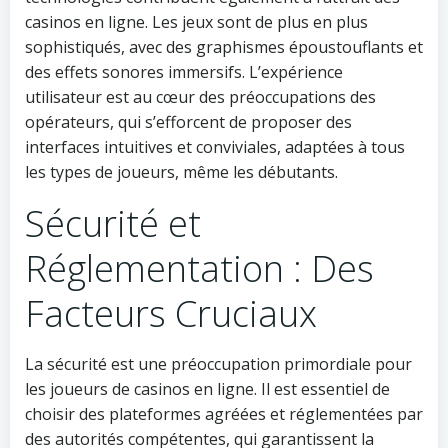
casinos en ligne. Les jeux sont de plus en plus
sophistiqués, avec des graphismes époustouflants et
des effets sonores immersifs. L’expérience
utilisateur est au cœur des préoccupations des
opérateurs, qui s’efforcent de proposer des
interfaces intuitives et conviviales, adaptées à tous
les types de joueurs, même les débutants.
Sécurité et
Réglementation : Des
Facteurs Cruciaux
La sécurité est une préoccupation primordiale pour
les joueurs de casinos en ligne. Il est essentiel de
choisir des plateformes agréées et réglementées par
des autorités compétentes, qui garantissent la