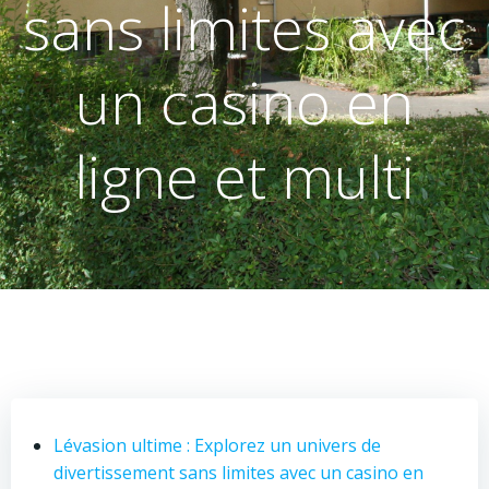
sans limites avec
un casino en
ligne et multi
Lévasion ultime : Explorez un univers de
divertissement sans limites avec un casino en