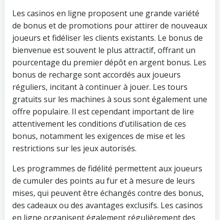
Les casinos en ligne proposent une grande variété
de bonus et de promotions pour attirer de nouveaux
joueurs et fidéliser les clients existants. Le bonus de
bienvenue est souvent le plus attractif, offrant un
pourcentage du premier dépôt en argent bonus. Les
bonus de recharge sont accordés aux joueurs
réguliers, incitant à continuer à jouer. Les tours
gratuits sur les machines à sous sont également une
offre populaire. Il est cependant important de lire
attentivement les conditions d’utilisation de ces
bonus, notamment les exigences de mise et les
restrictions sur les jeux autorisés.
Les programmes de fidélité permettent aux joueurs
de cumuler des points au fur et à mesure de leurs
mises, qui peuvent être échangés contre des bonus,
des cadeaux ou des avantages exclusifs. Les casinos
en ligne organisent également régulièrement des