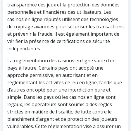
transparence des jeux et la protection des données
personnelles et financières des utilisateurs. Les
casinos en ligne réputés utilisent des technologies
de cryptage avancées pour sécuriser les transactions
et prévenir la fraude. Il est également important de
vérifier la présence de certifications de sécurité
indépendantes.
La réglementation des casinos en ligne varie d’un
pays à l’autre. Certains pays ont adopté une
approche permissive, en autorisant et en
réglementant les activités de jeu en ligne, tandis que
d’autres ont opté pour une interdiction pure et
simple. Dans les pays où les casinos en ligne sont
légaux, les opérateurs sont soumis à des règles
strictes en matière de fiscalité, de lutte contre le
blanchiment d’argent et de protection des joueurs
vulnérables. Cette réglementation vise à assurer un