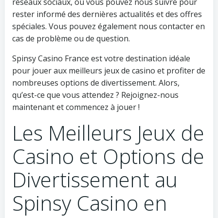
réseaux sociaux, où vous pouvez nous suivre pour
rester informé des dernières actualités et des offres
spéciales. Vous pouvez également nous contacter en
cas de problème ou de question.
Spinsy Casino France est votre destination idéale
pour jouer aux meilleurs jeux de casino et profiter de
nombreuses options de divertissement. Alors,
qu’est-ce que vous attendez ? Rejoignez-nous
maintenant et commencez à jouer !
Les Meilleurs Jeux de
Casino et Options de
Divertissement au
Spinsy Casino en