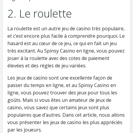
2. Le roulette
La roulette est un autre jeu de casino très populaire,
et c’est encore plus facile à comprendre pourquoi. Le
hasard est au cœur de ce jeu, ce qui en fait un jeu
très excitant. Au Spinsy Casino en ligne, vous pouvez
jouer à la roulette avec des cotes de paiement
élevées et des règles de jeu variées.
Les jeux de casino sont une excellente façon de
passer du temps en ligne, et au Spinsy Casino en
ligne, vous pouvez trouver des jeux pour tous les
goûts. Mais si vous êtes un amateur de jeux de
casino, vous savez que certains jeux sont plus
populaires que d’autres. Dans cet article, nous allons
vous présenter les jeux de casino les plus appréciés
par les joueurs.