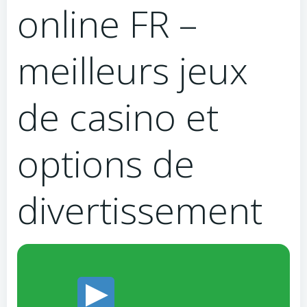
online FR –
meilleurs jeux
de casino et
options de
divertissement