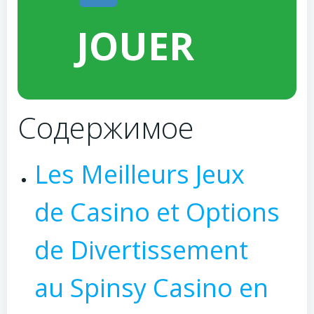
JOUER
Содержимое
Les Meilleurs Jeux
de Casino et Options
de Divertissement
au Spinsy Casino en