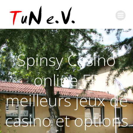
Spinsy Casino
online FR
meilleurs jeux de
casino et options