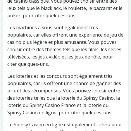
de casino classique. Vous pouvez choisir entre des
jeux tels que le blackjack, le roulette, le baccarat et le
poker, pour citer quelques-uns.
Les machines à sous sont également très
populaires, car elles offrent une expérience de jeu de
casino plus légère et plus amusante. Vous pouvez
choisir entre des thèmes tels que les films, les séries
télévisées, les jeux vidéo et les jeux de rôle, pour
citer quelques-uns.
Les loteries et les concours sont également très
populaires, car ils offrent une chance de gagner des
prix et des récompenses. Vous pouvez choisir entre
des loteries telles que la loterie du Spinsy Casino, la
loterie du Spinsy Casino France et la loterie du
Spinsy Casino en ligne, pour citer quelques-uns.
Le Spinsy Casino en ligne est également connu pour