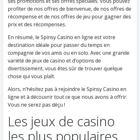
ses promotions et ses offres spéciales. Vous pouvez
profiter de nos offres de bienvenue, de nos offres de
récompense et de nos offres de jeu pour gagner des
prix et des récompenses.
En résumé, le Spinsy Casino en ligne est votre
destination idéale pour passer du temps en
compagnie de vos amis ou en solo. Avec une grande
variété de jeux de casino et d’options de
divertissement, vous êtes sûr de trouver quelque
chose qui vous plaît.
Alors, n’hésitez pas à rejoindre le Spinsy Casino en
ligne et à découvrir tout ce que nous avons à offrir.
Vous ne serez pas déçu !
Les jeux de casino
les plus populaires