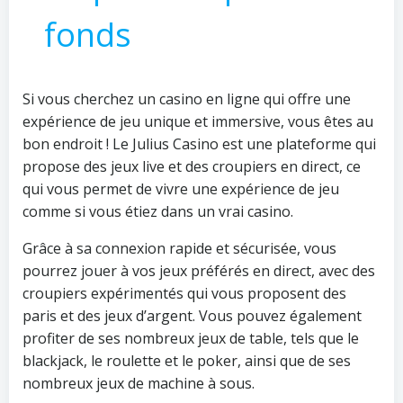
fonds
Si vous cherchez un casino en ligne qui offre une
expérience de jeu unique et immersive, vous êtes au
bon endroit ! Le Julius Casino est une plateforme qui
propose des jeux live et des croupiers en direct, ce
qui vous permet de vivre une expérience de jeu
comme si vous étiez dans un vrai casino.
Grâce à sa connexion rapide et sécurisée, vous
pourrez jouer à vos jeux préférés en direct, avec des
croupiers expérimentés qui vous proposent des
paris et des jeux d’argent. Vous pouvez également
profiter de ses nombreux jeux de table, tels que le
blackjack, le roulette et le poker, ainsi que de ses
nombreux jeux de machine à sous.