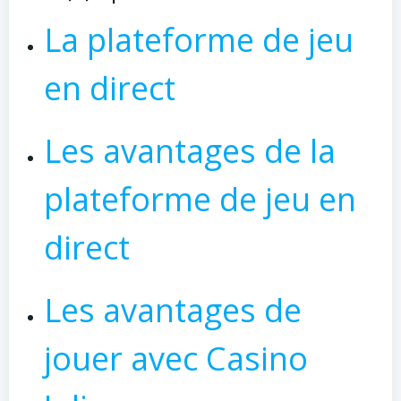
La plateforme de jeu
en direct
Les avantages de la
plateforme de jeu en
direct
Les avantages de
jouer avec Casino