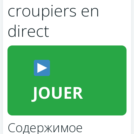
croupiers en
direct
JOUER
Содержимое