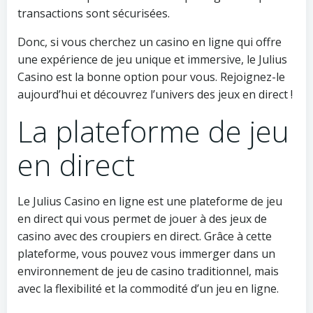
transactions sont sécurisées.
Donc, si vous cherchez un casino en ligne qui offre
une expérience de jeu unique et immersive, le Julius
Casino est la bonne option pour vous. Rejoignez-le
aujourd’hui et découvrez l’univers des jeux en direct !
La plateforme de jeu
en direct
Le Julius Casino en ligne est une plateforme de jeu
en direct qui vous permet de jouer à des jeux de
casino avec des croupiers en direct. Grâce à cette
plateforme, vous pouvez vous immerger dans un
environnement de jeu de casino traditionnel, mais
avec la flexibilité et la commodité d’un jeu en ligne.