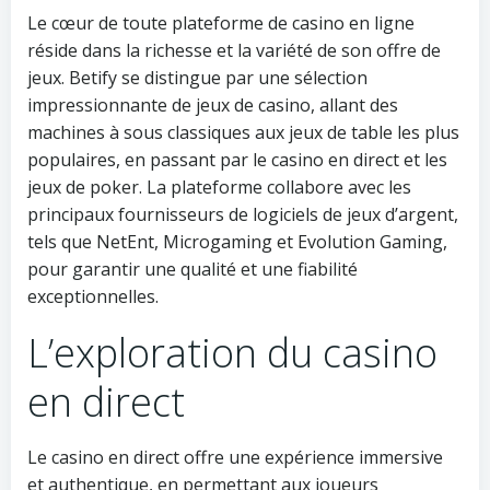
Le cœur de toute plateforme de casino en ligne
réside dans la richesse et la variété de son offre de
jeux. Betify se distingue par une sélection
impressionnante de jeux de casino, allant des
machines à sous classiques aux jeux de table les plus
populaires, en passant par le casino en direct et les
jeux de poker. La plateforme collabore avec les
principaux fournisseurs de logiciels de jeux d’argent,
tels que NetEnt, Microgaming et Evolution Gaming,
pour garantir une qualité et une fiabilité
exceptionnelles.
L’exploration du casino
en direct
Le casino en direct offre une expérience immersive
et authentique, en permettant aux joueurs