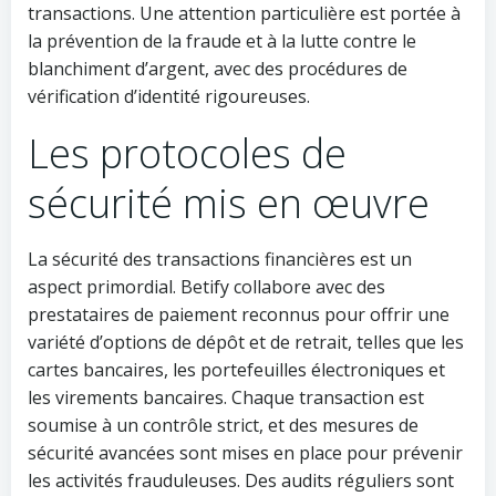
transactions. Une attention particulière est portée à
la prévention de la fraude et à la lutte contre le
blanchiment d’argent, avec des procédures de
vérification d’identité rigoureuses.
Les protocoles de
sécurité mis en œuvre
La sécurité des transactions financières est un
aspect primordial. Betify collabore avec des
prestataires de paiement reconnus pour offrir une
variété d’options de dépôt et de retrait, telles que les
cartes bancaires, les portefeuilles électroniques et
les virements bancaires. Chaque transaction est
soumise à un contrôle strict, et des mesures de
sécurité avancées sont mises en place pour prévenir
les activités frauduleuses. Des audits réguliers sont