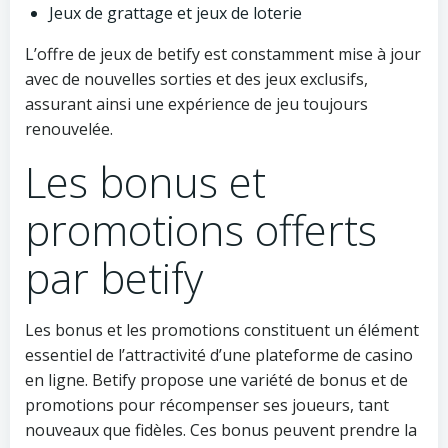
Jeux de grattage et jeux de loterie
L’offre de jeux de betify est constamment mise à jour
avec de nouvelles sorties et des jeux exclusifs,
assurant ainsi une expérience de jeu toujours
renouvelée.
Les bonus et
promotions offerts
par betify
Les bonus et les promotions constituent un élément
essentiel de l’attractivité d’une plateforme de casino
en ligne. Betify propose une variété de bonus et de
promotions pour récompenser ses joueurs, tant
nouveaux que fidèles. Ces bonus peuvent prendre la