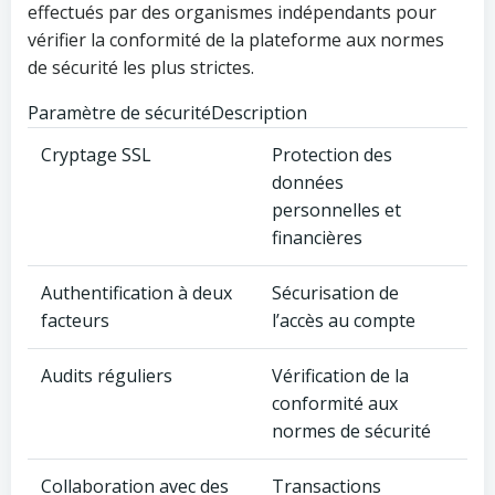
effectués par des organismes indépendants pour
vérifier la conformité de la plateforme aux normes
de sécurité les plus strictes.
Paramètre de sécuritéDescription
Cryptage SSL
Protection des
données
personnelles et
financières
Authentification à deux
Sécurisation de
facteurs
l’accès au compte
Audits réguliers
Vérification de la
conformité aux
normes de sécurité
Collaboration avec des
Transactions