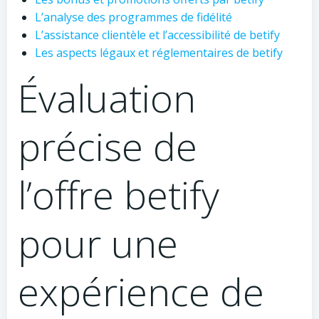
L’analyse des programmes de fidélité
L’assistance clientèle et l’accessibilité de betify
Les aspects légaux et réglementaires de betify
Évaluation
précise de
l’offre betify
pour une
expérience de