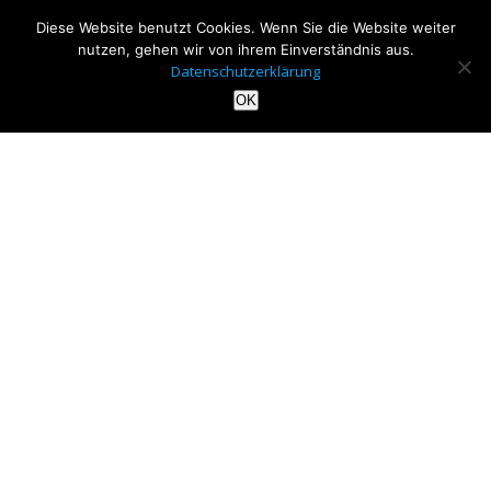
Diese Website benutzt Cookies. Wenn Sie die Website weiter
nutzen, gehen wir von ihrem Einverständnis aus.
Datenschutzerklärung
OK