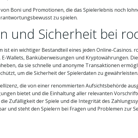
l von Boni und Promotionen, die das Spielerlebnis noch lohne
erantwortungsbewusst zu spielen.
und Sicherheit bei roc
ist ein wichtiger Bestandteil eines jeden Online-Casinos. ro
, E-Wallets, Banküberweisungen und Kryptowährungen. Die
uheben, da sie schnelle und anonyme Transaktionen ermögl
ützt, um die Sicherheit der Spielerdaten zu gewährleisten
ellizenz, die von einer renommierten Aufsichtsbehörde ausges
ungen bietet und die Einhaltung aller relevanten Vorschrif
e Zufälligkeit der Spiele und die Integrität des Zahlungss
bar und steht den Spielern bei Fragen und Problemen zur Se