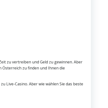
 Zeit zu vertreiben und Geld zu gewinnen. Aber
n Österreich zu finden und Ihnen die
in zu Live-Casino. Aber wie wählen Sie das beste