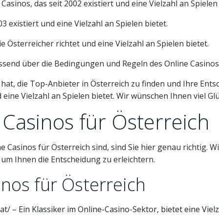
Casinos, das seit 2002 existiert und eine Vielzahl an Spielen 
03 existiert und eine Vielzahl an Spielen bietet.
ie Österreicher richtet und eine Vielzahl an Spielen bietet.
ssend über die Bedingungen und Regeln des Online Casinos
 hat, die Top-Anbieter in Österreich zu finden und Ihre Entsc
d eine Vielzahl an Spielen bietet. Wir wünschen Ihnen viel G
 Casinos für Österreich
 Casinos für Österreich sind, sind Sie hier genau richtig. 
 um Ihnen die Entscheidung zu erleichtern.
inos für Österreich
t/ – Ein Klassiker im Online-Casino-Sektor, bietet eine Viel