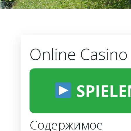
Online Casino 
SPIELE
Содержимое