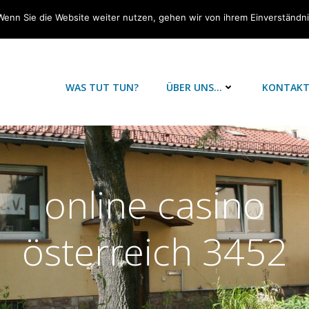
Wenn Sie die Website weiter nutzen, gehen wir von ihrem Einverständn
WAS TUT TUN?
ÜBER UNS…
KONTAK
online casino
österreich 3452