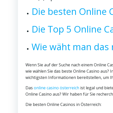
Die besten Online 
Die Top 5 Online C
Wie wäht man das r
Wenn Sie auf der Suche nach einem Online Casi
wie wählen Sie das beste Online Casino aus? I
wichtigsten Informationen bereitstellen, um I
Das
online casino österreich
ist legal und biet
Online Casino aus? Wir haben für Sie recherchi
Die besten Online Casinos in Österreich: