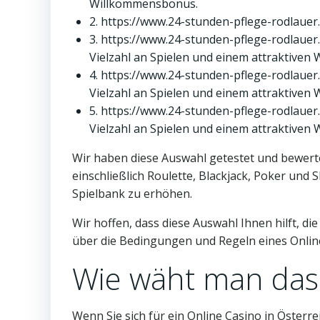
Willkommensbonus.
2. https://www.24-stunden-pflege-rodlauer.a
3. https://www.24-stunden-pflege-rodlauer.a
Vielzahl an Spielen und einem attraktiven
4. https://www.24-stunden-pflege-rodlauer.a
Vielzahl an Spielen und einem attraktiven
5. https://www.24-stunden-pflege-rodlauer.a
Vielzahl an Spielen und einem attraktiven
Wir haben diese Auswahl getestet und bewertet
einschließlich Roulette, Blackjack, Poker und
Spielbank zu erhöhen.
Wir hoffen, dass diese Auswahl Ihnen hilft, die
über die Bedingungen und Regeln eines Onlin
Wie wäht man das 
Wenn Sie sich für ein Online Casino in Österrei