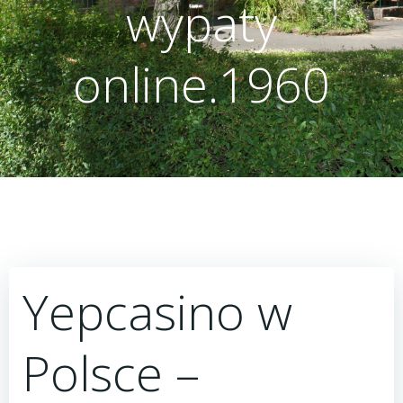
wypaty
online.1960
Yepcasino w
Polsce –