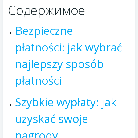
Содержимое
Bezpieczne
płatności: jak wybrać
najlepszy sposób
płatności
Szybkie wypłaty: jak
uzyskać swoje
nagrody