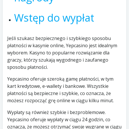
Wstęp do wypłat
Jeśli szukasz bezpiecznego i szybkiego sposobu
płatności w kasynie online, Yepcasino jest idealnym
wyborem. Kasyno to popularne rozwiązanie dla
graczy, którzy szukają wygodnego i zaufanego
sposobu płatności.
Yepcasino oferuje szeroką gamę płatności, w tym
kart kredytowe, e-wallety i bankowe. Wszystkie
płatności są bezpieczne i szybkie, co oznacza, że
możesz rozpocząć grę online w ciągu kilku minut.
Wypłaty są również szybkie i bezproblemowe.
Yepcasino oferuje wypłaty w ciągu 24 godzin, co
oznacza, że możesz otrzymać swoje wygrane w ciągu