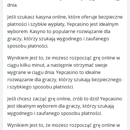
dnia.
Jeśli szukasz kasyna online, które oferuje bezpieczne
płatności i szybkie wypłaty, Yepcasino jest idealnym
wyborem. Kasyno to popularne rozwiązanie dla
graczy, którzy szukają wygodnego i zaufanego
sposobu płatności.
Wynikiem jest to, że możesz rozpocząć grę online w
ciągu kilku minut, a następnie otrzymać swoje
wygrane w ciągu dnia. Yepcasino to idealne
rozwiązanie dla graczy, którzy szukają bezpiecznego
i szybkiego sposobu płatności.
Jeśli chcesz zacząć grę online, zrób to dziś! Yepcasino
jest idealnym wyborem dla graczy, którzy szukają
wygodnego i zaufanego sposobu płatności.
Wynikiem jest to, że możesz rozpocząć grę online w