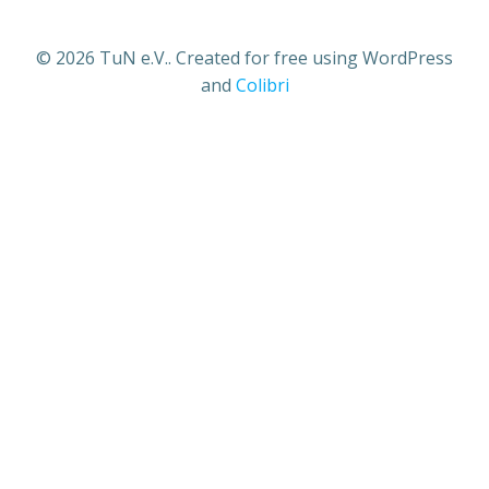
© 2026 TuN e.V.. Created for free using WordPress
and
Colibri