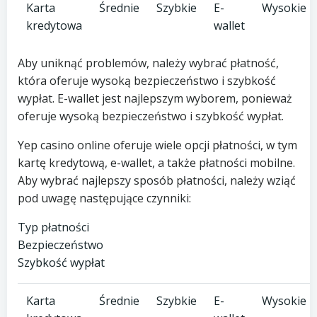
Karta
Średnie
Szybkie
E-
Wysokie
kredytowa
wallet
Aby uniknąć problemów, należy wybrać płatność,
która oferuje wysoką bezpieczeństwo i szybkość
wypłat. E-wallet jest najlepszym wyborem, ponieważ
oferuje wysoką bezpieczeństwo i szybkość wypłat.
Yep casino online oferuje wiele opcji płatności, w tym
kartę kredytową, e-wallet, a także płatności mobilne.
Aby wybrać najlepszy sposób płatności, należy wziąć
pod uwagę następujące czynniki:
Typ płatności
Bezpieczeństwo
Szybkość wypłat
Karta
Średnie
Szybkie
E-
Wysokie