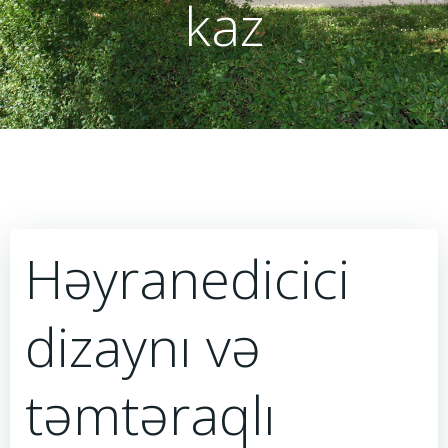
kaz
Həyranedicici
dizaynı və
təmtəraqlı