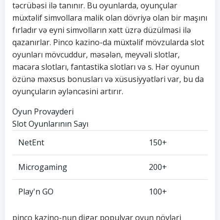
təcrübəsi ilə tanınır. Bu oyunlarda, oyunçular
müxtəlif simvollara malik olan dövriyə olan bir maşını
fırladır və eyni simvolların xətt üzrə düzülməsi ilə
qazanırlar. Pinco kazino-da müxtəlif mövzularda slot
oyunları mövcuddur, məsələn, meyvəli slotlar,
macəra slotları, fantastika slotları və s. Hər oyunun
özünə məxsus bonusları və xüsusiyyətləri var, bu da
oyunçuların əyləncəsini artırır.
Oyun Provayderi
Slot Oyunlarının Sayı
NetEnt
150+
Microgaming
200+
Play'n GO
100+
pinco kazino-nun digər populyar oyun növləri