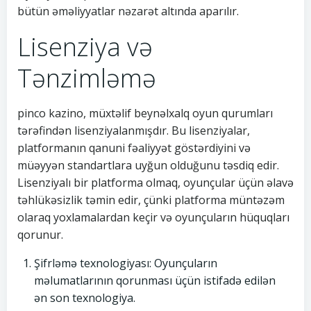
bütün əməliyyatlar nəzarət altında aparılır.
Lisenziya və
Tənzimləmə
pinco kazino, müxtəlif beynəlxalq oyun qurumları
tərəfindən lisenziyalanmışdır. Bu lisenziyalar,
platformanın qanuni fəaliyyət göstərdiyini və
müəyyən standartlara uyğun olduğunu təsdiq edir.
Lisenziyalı bir platforma olmaq, oyunçular üçün əlavə
təhlükəsizlik təmin edir, çünki platforma müntəzəm
olaraq yoxlamalardan keçir və oyunçuların hüquqları
qorunur.
Şifrləmə texnologiyası: Oyunçuların
məlumatlarının qorunması üçün istifadə edilən
ən son texnologiya.