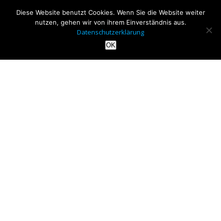
Diese Website benutzt Cookies. Wenn Sie die Website weiter
nutzen, gehen wir von ihrem Einverständnis aus.
Datenschutzerklärung
OK