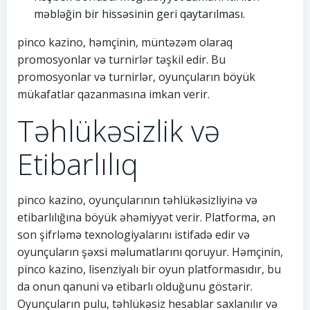
məbləğin bir hissəsinin geri qaytarılması.
pinco kazino, həmçinin, müntəzəm olaraq
promosyonlar və turnirlər təşkil edir. Bu
promosyonlar və turnirlər, oyunçuların böyük
mükafatlar qazanmasına imkan verir.
Təhlükəsizlik və
Etibarlılıq
pinco kazino, oyunçularının təhlükəsizliyinə və
etibarlılığına böyük əhəmiyyət verir. Platforma, ən
son şifrləmə texnologiyalarını istifadə edir və
oyunçuların şəxsi məlumatlarını qoruyur. Həmçinin,
pinco kazino, lisenziyalı bir oyun platformasıdır, bu
da onun qanuni və etibarlı olduğunu göstərir.
Oyunçuların pulu, təhlükəsiz hesablar saxlanılır və