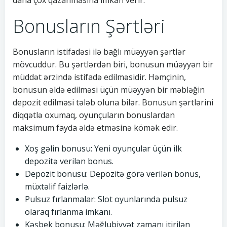
Bonusların Şərtləri
Bonusların istifadəsi ilə bağlı müəyyən şərtlər
mövcuddur. Bu şərtlərdən biri, bonusun müəyyən bir
müddət ərzində istifadə edilməsidir. Həmçinin,
bonusun əldə edilməsi üçün müəyyən bir məbləğin
depozit edilməsi tələb oluna bilər. Bonusun şərtlərini
diqqətlə oxumaq, oyunçuların bonuslardan
maksimum fayda əldə etməsinə kömək edir.
Xoş gəlin bonusu: Yeni oyunçular üçün ilk
depozitə verilən bonus.
Depozit bonusu: Depozitə görə verilən bonus,
müxtəlif faizlərlə.
Pulsuz fırlanmalar: Slot oyunlarında pulsuz
olaraq fırlanma imkanı.
Kəşbek bonusu: Məğlubiyyət zamanı itirilən