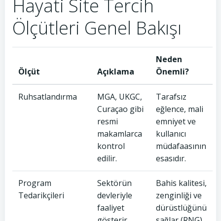
Hayati Site Tercih
Ölçütleri Genel Bakışı
Neden
Ölçüt
Açıklama
Önemli?
Ruhsatlandırma
MGA, UKGC,
Tarafsız
Curaçao gibi
eğlence, mali
resmi
emniyet ve
makamlarca
kullanıcı
kontrol
müdafaasının
edilir.
esasıdır.
Program
Sektörün
Bahis kalitesi,
Tedarikçileri
devleriyle
zenginliği ve
faaliyet
dürüstlüğünü
gösterir.
sağlar (RNG).