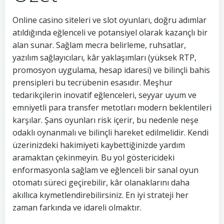
Online casino siteleri ve slot oyunları, doğru adımlar
atıldığında eğlenceli ve potansiyel olarak kazançlı bir
alan sunar. Sağlam mecra belirleme, ruhsatlar,
yazılım sağlayıcıları, kâr yaklaşımları (yüksek RTP,
promosyon uygulama, hesap idaresi) ve bilinçli bahis
prensipleri bu tecrübenin esasıdır. Meşhur
tedarikçilerin inovatif eğlenceleri, seyyar uyum ve
emniyetli para transfer metotları modern beklentileri
karşılar. Şans oyunları risk içerir, bu nedenle neşe
odaklı oynanmalı ve bilinçli hareket edilmelidir. Kendi
üzerinizdeki hakimiyeti kaybettiğinizde yardım
aramaktan çekinmeyin. Bu yol göstericideki
enformasyonla sağlam ve eğlenceli bir sanal oyun
otomatı süreci geçirebilir, kâr olanaklarını daha
akıllıca kıymetlendirebilirsiniz. En iyi strateji her
zaman farkında ve idareli olmaktır.