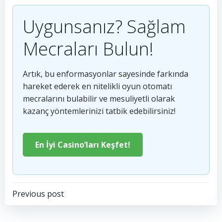
Uygunsanız? Sağlam
Mecraları Bulun!
Artık, bu enformasyonlar sayesinde farkında
hareket ederek en nitelikli oyun otomatı
mecralarını bulabilir ve mesuliyetli olarak
kazanç yöntemlerinizi tatbik edebilirsiniz!
En İyi Casino’ları Keşfet!
Previous post