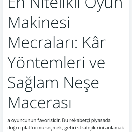
En Nitelikli Oyun
Makinesi
Mecraları: Kâr
Yöntemleri ve
Sağlam Neşe
Macerası
a oyuncunun favorisidir. Bu rekabetçi piyasada
doğru platformu seçmek, getiri stratejilerini anlamak