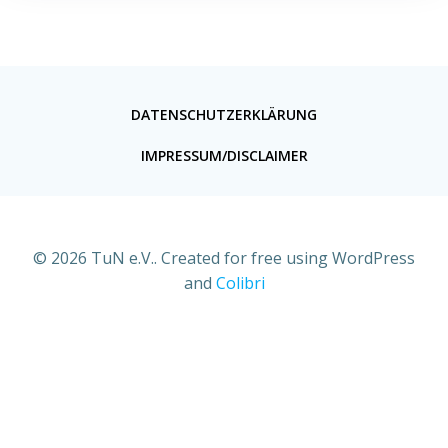
DATENSCHUTZERKLÄRUNG
IMPRESSUM/DISCLAIMER
© 2026 TuN e.V.. Created for free using WordPress
and
Colibri