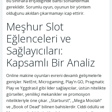
bu sınırlara erişildiğinde bahsi sonlandırmak
gereklidir. Sorumlu oyun, oyunun bir yöntem
olduğunu akıldan çıkarmamayı icap ettirir.
Meşhur Slot
Eğlenceleri ve
Sağlayıcıları:
Kapsamlı Bir Analiz
Online makine oyunları evreni devamlı gelişmelerle
genişler. NetEnt, Microgaming, Play’n GO, Pragmatic
Play ve Yggdrasil gibi lider sağlayıcılar, üstün nitelikte
görseller, yenilikçi mekanikler ve promosyon
nitelikleriyle öne çıkar. „Starburst“, „Mega Moolah“
ve „Book of Dead“ bilinen bahislerdir. Ciddi ödüllü ve