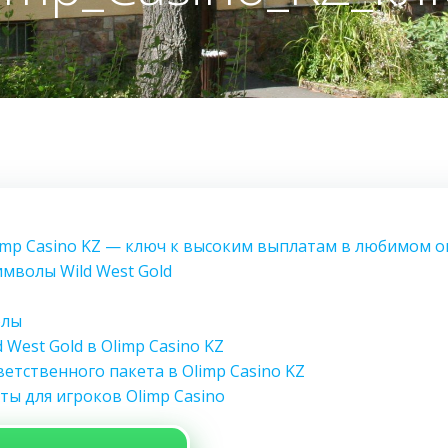
 Olimp Casino KZ — ключ к высоким выплатам в любимом 
мволы Wild West Gold
олы
 West Gold в Olimp Casino KZ
етственного пакета в Olimp Casino KZ
ы для игроков Olimp Casino