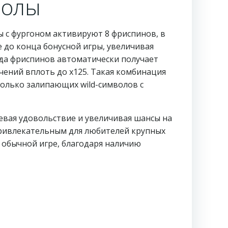
волы
мы с фургоном активируют 8 фриспинов, в
е до конца бонусной игры, увеличивая
да фриспинов автоматически получает
чений вплоть до x125. Такая комбинация
олько залипающих wild-символов с
евая удовольствие и увеличивая шансы на
 привлекательным для любителей крупных
 обычной игре, благодаря наличию