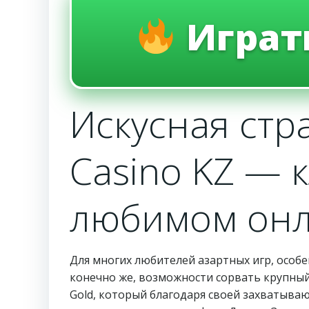
Играт
Искусная стра
Casino KZ — 
любимом онл
Для многих любителей азартных игр, особе
конечно же, возможности сорвать крупный
Gold, который благодаря своей захватыва