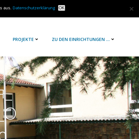
Datenschutzerklärung
is aus.
OK
T
PROJEKTE
ZU DEN EINRICHTUNGEN …
я_
_O
ю