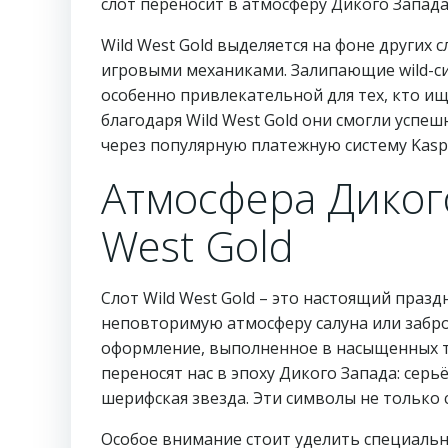
слот переносит в атмосферу Дикого Запад
Wild West Gold выделяется на фоне други
игровыми механиками. Залипающие wild-с
особенно привлекательной для тех, кто и
благодаря Wild West Gold они смогли успе
через популярную платежную систему Kaspi
Атмосфера Диког
West Gold
Слот Wild West Gold – это настоящий праз
неповторимую атмосферу салуна или забр
оформление, выполненное в насыщенных то
переносят нас в эпоху Дикого Запада: сер
шерифская звезда. Эти символы не только 
Особое внимание стоит уделить специальн