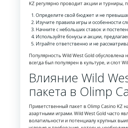
KZ регулярно проводит акции и турниры, п
Определите свой бюджет и не превышай
Изучите правила игры и особенности сло
Начните с небольших ставок и постепен
Используйте бонусы и акции, предлагаем
Играйте ответственно и не рассматрива
Популярность Wild West Gold обусловлена 
всегда был популярен в культуре, и слот W
Влияние Wild We
пакета в Olimp C
Приветственный пакет в Olimp Casino KZ н
азартными играми. Wild West Gold часто я
волатильности и потенциалу крупных выи
условия и требования, которые необходим